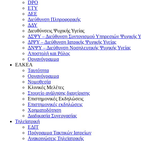
DPO
ΕΤΥ
ΔΕΕ
Διεύθυνση Πληροφορικής
ΔΔΥ
Διευθύνσεις Ψυχικής Υγείας
ΔΣΨΥ – Διεύθυνση Συντονισμού Υπηρεσιών Ψυχικής Υ
ΔΙΨΥ – Διεύθυνση Ιατρικής Ψυχικής Υγείας
ΔΝΨΥ – Διεύθυνση Νοσηλευτικής Ψυχικής Υγείας
Αποστολή και Ρόλος
Οργανόγραμμα
ΕΛΚΕΑ
Ταυτότητα
Οργανόγραμμα
Νομοθεσία
Κλινικές Μελέτες
Στοιχείο ανάληψης διαχείρισης
Επιστημονικές Εκδηλώσεις
Επιστημονικές εκδηλώσεις
Χρηματοδότηση
Διαδικασία Συνεργασίας
Τηλεϊατρική
ΕΔΙΤ
Πρόγραμμα Τακτικών Ιατρείων
Ανακοινώσεις Τηλεϊατρικής