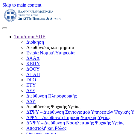
Skip to main content
Ταυτότητα ΥΠΕ
Διοίκηση
Διευθύνσεις και τμήματα
Ενιαία Νομική Υπηρεσία
ΔΑΑΔ
ΚΕΠΥ
ΔΟΟΥ
ΔΠΑΠ
DPO
ΕΤΥ
ΔΕΕ
Διεύθυνση Πληροφορικής
ΔΔΥ
Διευθύνσεις Ψυχικής Υγείας
ΔΣΨΥ – Διεύθυνση Συντονισμού Υπηρεσιών Ψυχικής Υ
ΔΙΨΥ – Διεύθυνση Ιατρικής Ψυχικής Υγείας
ΔΝΨΥ – Διεύθυνση Νοσηλευτικής Ψυχικής Υγείας
Αποστολή και Ρόλος
Οργανόγραμμα