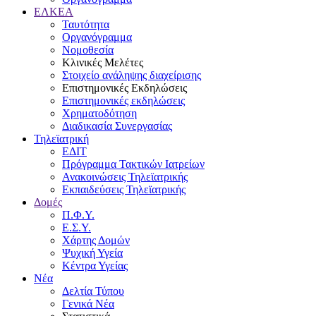
ΕΛΚΕΑ
Ταυτότητα
Οργανόγραμμα
Νομοθεσία
Κλινικές Μελέτες
Στοιχείο ανάληψης διαχείρισης
Επιστημονικές Εκδηλώσεις
Επιστημονικές εκδηλώσεις
Χρηματοδότηση
Διαδικασία Συνεργασίας
Τηλεϊατρική
ΕΔΙΤ
Πρόγραμμα Τακτικών Ιατρείων
Ανακοινώσεις Τηλεϊατρικής
Εκπαιδεύσεις Τηλεϊατρικής
Δομές
Π.Φ.Υ.
Ε.Σ.Υ.
Χάρτης Δομών
Ψυχική Υγεία
Κέντρα Υγείας
Νέα
Δελτία Τύπου
Γενικά Νέα