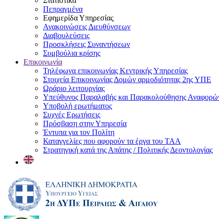
Στατιστικά
Πεπραγμένα
Εφημερίδα Υπηρεσίας
Ανακοινώσεις Διευθύνσεων
Διαβουλεύσεις
Προσκλήσεις Συναντήσεων
Συμβούλια κρίσης
Επικοινωνία
Τηλέφωνα επικοινωνίας Κεντρικής Υπηρεσίας
Στοιχεία Επικοινωνίας Δομών αρμοδιότητας 2ης ΥΠΕ
Ωράριο λειτουργίας
Υπεύθυνος Παραλαβής και Παρακολούθησης Αναφορ
Υποβολή ερωτήματος
Συχνές Ερωτήσεις
Πρόσβαση στην Υπηρεσία
Έντυπα για τον Πολίτη
Καταγγελίες που αφορούν τα έργα του ΤΑΑ
Στρατηγική κατά της Απάτης / Πολιτικής Δεοντολογίας