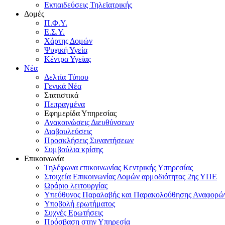
Εκπαιδεύσεις Τηλεϊατρικής
Δομές
Π.Φ.Υ.
Ε.Σ.Υ.
Χάρτης Δομών
Ψυχική Υγεία
Κέντρα Υγείας
Νέα
Δελτία Τύπου
Γενικά Νέα
Στατιστικά
Πεπραγμένα
Εφημερίδα Υπηρεσίας
Ανακοινώσεις Διευθύνσεων
Διαβουλεύσεις
Προσκλήσεις Συναντήσεων
Συμβούλια κρίσης
Επικοινωνία
Τηλέφωνα επικοινωνίας Κεντρικής Υπηρεσίας
Στοιχεία Επικοινωνίας Δομών αρμοδιότητας 2ης ΥΠΕ
Ωράριο λειτουργίας
Υπεύθυνος Παραλαβής και Παρακολούθησης Αναφορ
Υποβολή ερωτήματος
Συχνές Ερωτήσεις
Πρόσβαση στην Υπηρεσία