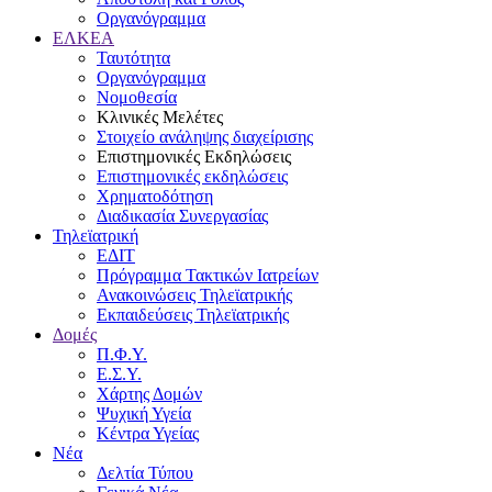
Οργανόγραμμα
ΕΛΚΕΑ
Ταυτότητα
Οργανόγραμμα
Νομοθεσία
Κλινικές Μελέτες
Στοιχείο ανάληψης διαχείρισης
Επιστημονικές Εκδηλώσεις
Επιστημονικές εκδηλώσεις
Χρηματοδότηση
Διαδικασία Συνεργασίας
Τηλεϊατρική
ΕΔΙΤ
Πρόγραμμα Τακτικών Ιατρείων
Ανακοινώσεις Τηλεϊατρικής
Εκπαιδεύσεις Τηλεϊατρικής
Δομές
Π.Φ.Υ.
Ε.Σ.Υ.
Χάρτης Δομών
Ψυχική Υγεία
Κέντρα Υγείας
Νέα
Δελτία Τύπου