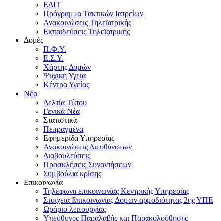
ΕΔΙΤ
Πρόγραμμα Τακτικών Ιατρείων
Ανακοινώσεις Τηλεϊατρικής
Εκπαιδεύσεις Τηλεϊατρικής
Δομές
Π.Φ.Υ.
Ε.Σ.Υ.
Χάρτης Δομών
Ψυχική Υγεία
Κέντρα Υγείας
Νέα
Δελτία Τύπου
Γενικά Νέα
Στατιστικά
Πεπραγμένα
Εφημερίδα Υπηρεσίας
Ανακοινώσεις Διευθύνσεων
Διαβουλεύσεις
Προσκλήσεις Συναντήσεων
Συμβούλια κρίσης
Επικοινωνία
Τηλέφωνα επικοινωνίας Κεντρικής Υπηρεσίας
Στοιχεία Επικοινωνίας Δομών αρμοδιότητας 2ης ΥΠΕ
Ωράριο λειτουργίας
Υπεύθυνος Παραλαβής και Παρακολούθησης