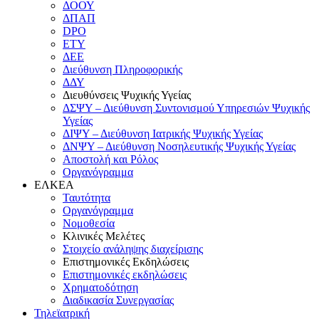
ΔΟΟΥ
ΔΠΑΠ
DPO
ΕΤΥ
ΔΕΕ
Διεύθυνση Πληροφορικής
ΔΔΥ
Διευθύνσεις Ψυχικής Υγείας
ΔΣΨΥ – Διεύθυνση Συντονισμού Υπηρεσιών Ψυχικής
Υγείας
ΔΙΨΥ – Διεύθυνση Ιατρικής Ψυχικής Υγείας
ΔΝΨΥ – Διεύθυνση Νοσηλευτικής Ψυχικής Υγείας
Αποστολή και Ρόλος
Οργανόγραμμα
ΕΛΚΕΑ
Ταυτότητα
Οργανόγραμμα
Νομοθεσία
Κλινικές Μελέτες
Στοιχείο ανάληψης διαχείρισης
Επιστημονικές Εκδηλώσεις
Επιστημονικές εκδηλώσεις
Χρηματοδότηση
Διαδικασία Συνεργασίας
Τηλεϊατρική