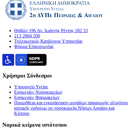
Θηβών 196 Αγ. Ιωάννης Ρέντης 182 33
213 2004 200
Τηλεφωνικός Κατάλογος Υπηρεσίας
Φόρμα Επικοινωνίας
Χρήσιμοι Σύνδεσμοι
Υπουργείο Υγείας
Εφημερίες Νοσοκομείων
Εφημερίες Φαρμακείων
Προμήθεια και εγκατάσταση μονάδων παραγωγής οξυγόνου
ιατρικής χρήσεως σε νοσοκομεία Νήσων Αιγαίου και
Κύπρου
Νομικά κείμενα ιστότοπου