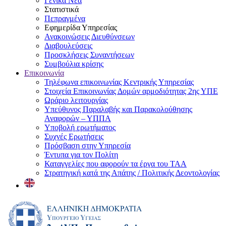
Γενικά Νέα
Στατιστικά
Πεπραγμένα
Εφημερίδα Υπηρεσίας
Ανακοινώσεις Διευθύνσεων
Διαβουλεύσεις
Προσκλήσεις Συναντήσεων
Συμβούλια κρίσης
Επικοινωνία
Τηλέφωνα επικοινωνίας Κεντρικής Υπηρεσίας
Στοιχεία Επικοινωνίας Δομών αρμοδιότητας 2ης ΥΠΕ
Ωράριο λειτουργίας
Υπεύθυνος Παραλαβής και Παρακολούθησης
Αναφορών – ΥΠΠΑ
Υποβολή ερωτήματος
Συχνές Ερωτήσεις
Πρόσβαση στην Υπηρεσία
Έντυπα για τον Πολίτη
Καταγγελίες που αφορούν τα έργα του ΤΑΑ
Στρατηγική κατά της Απάτης / Πολιτικής Δεοντολογίας