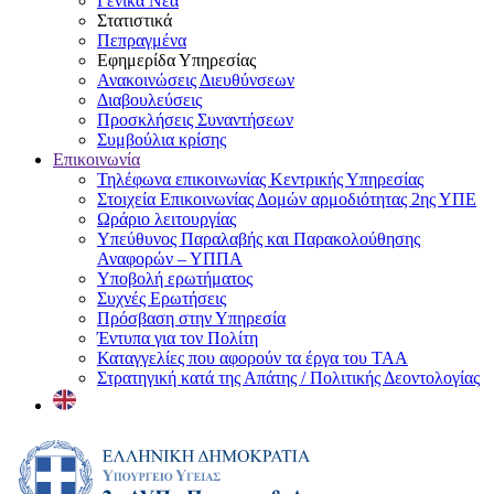
Γενικά Νέα
Στατιστικά
Πεπραγμένα
Εφημερίδα Υπηρεσίας
Ανακοινώσεις Διευθύνσεων
Διαβουλεύσεις
Προσκλήσεις Συναντήσεων
Συμβούλια κρίσης
Επικοινωνία
Τηλέφωνα επικοινωνίας Κεντρικής Υπηρεσίας
Στοιχεία Επικοινωνίας Δομών αρμοδιότητας 2ης ΥΠΕ
Ωράριο λειτουργίας
Υπεύθυνος Παραλαβής και Παρακολούθησης
Αναφορών – ΥΠΠΑ
Υποβολή ερωτήματος
Συχνές Ερωτήσεις
Πρόσβαση στην Υπηρεσία
Έντυπα για τον Πολίτη
Καταγγελίες που αφορούν τα έργα του ΤΑΑ
Στρατηγική κατά της Απάτης / Πολιτικής Δεοντολογίας