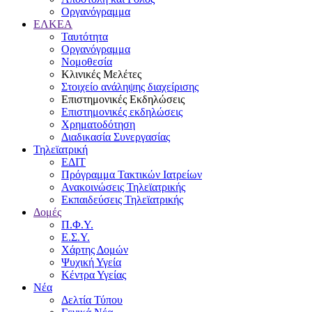
Οργανόγραμμα
ΕΛΚΕΑ
Ταυτότητα
Οργανόγραμμα
Νομοθεσία
Κλινικές Μελέτες
Στοιχείο ανάληψης διαχείρισης
Επιστημονικές Εκδηλώσεις
Επιστημονικές εκδηλώσεις
Χρηματοδότηση
Διαδικασία Συνεργασίας
Τηλεϊατρική
ΕΔΙΤ
Πρόγραμμα Τακτικών Ιατρείων
Ανακοινώσεις Τηλεϊατρικής
Εκπαιδεύσεις Τηλεϊατρικής
Δομές
Π.Φ.Υ.
Ε.Σ.Υ.
Χάρτης Δομών
Ψυχική Υγεία
Κέντρα Υγείας
Νέα
Δελτία Τύπου