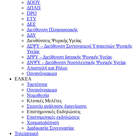
ΔΟΟΥ
ΔΠΑΠ
DPO
ΕΤΥ
ΔΕΕ
Διεύθυνση Πληροφορικής
ΔΔΥ
Διευθύνσεις Ψυχικής Υγείας
ΔΣΨΥ – Διεύθυνση Συντονισμού Υπηρεσιών Ψυχικής
Υγείας
ΔΙΨΥ – Διεύθυνση Ιατρικής Ψυχικής Υγείας
ΔΝΨΥ – Διεύθυνση Νοσηλευτικής Ψυχικής Υγείας
Αποστολή και Ρόλος
Οργανόγραμμα
ΕΛΚΕΑ
Ταυτότητα
Οργανόγραμμα
Νομοθεσία
Κλινικές Μελέτες
Στοιχείο ανάληψης διαχείρισης
Επιστημονικές Εκδηλώσεις
Επιστημονικές εκδηλώσεις
Χρηματοδότηση
Διαδικασία Συνεργασίας
Τηλεϊατρική