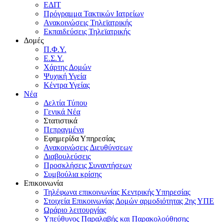
ΕΔΙΤ
Πρόγραμμα Τακτικών Ιατρείων
Ανακοινώσεις Τηλεϊατρικής
Εκπαιδεύσεις Τηλεϊατρικής
Δομές
Π.Φ.Υ.
Ε.Σ.Υ.
Χάρτης Δομών
Ψυχική Υγεία
Κέντρα Υγείας
Νέα
Δελτία Τύπου
Γενικά Νέα
Στατιστικά
Πεπραγμένα
Εφημερίδα Υπηρεσίας
Ανακοινώσεις Διευθύνσεων
Διαβουλεύσεις
Προσκλήσεις Συναντήσεων
Συμβούλια κρίσης
Επικοινωνία
Τηλέφωνα επικοινωνίας Κεντρικής Υπηρεσίας
Στοιχεία Επικοινωνίας Δομών αρμοδιότητας 2ης ΥΠΕ
Ωράριο λειτουργίας
Υπεύθυνος Παραλαβής και Παρακολούθησης