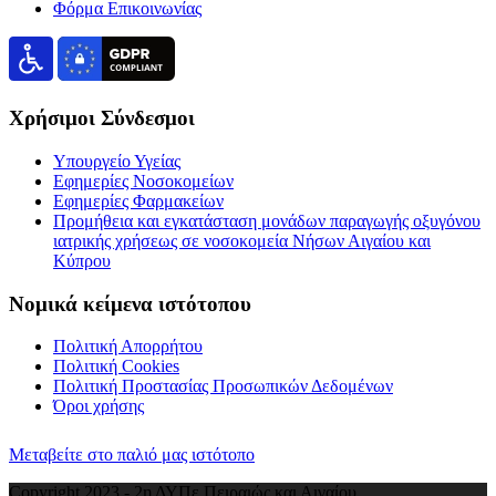
Φόρμα Επικοινωνίας
Χρήσιμοι Σύνδεσμοι
Υπουργείο Υγείας
Εφημερίες Νοσοκομείων
Εφημερίες Φαρμακείων
Προμήθεια και εγκατάσταση μονάδων παραγωγής οξυγόνου
ιατρικής χρήσεως σε νοσοκομεία Νήσων Αιγαίου και
Κύπρου
Νομικά κείμενα ιστότοπου
Πολιτική Απορρήτου
Πολιτική Cookies
Πολιτική Προστασίας Προσωπικών Δεδομένων
Όροι χρήσης
Μεταβείτε στο παλιό μας ιστότοπο
Copyright 2023 - 2η ΔΥΠε Πειραιώς και Αιγαίου