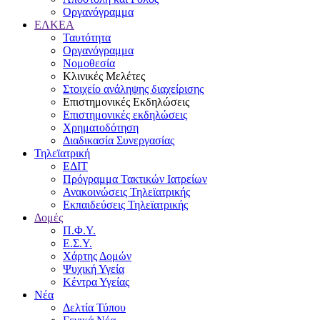
Οργανόγραμμα
ΕΛΚΕΑ
Ταυτότητα
Οργανόγραμμα
Νομοθεσία
Κλινικές Μελέτες
Στοιχείο ανάληψης διαχείρισης
Επιστημονικές Εκδηλώσεις
Επιστημονικές εκδηλώσεις
Χρηματοδότηση
Διαδικασία Συνεργασίας
Τηλεϊατρική
ΕΔΙΤ
Πρόγραμμα Τακτικών Ιατρείων
Ανακοινώσεις Τηλεϊατρικής
Εκπαιδεύσεις Τηλεϊατρικής
Δομές
Π.Φ.Υ.
Ε.Σ.Υ.
Χάρτης Δομών
Ψυχική Υγεία
Κέντρα Υγείας
Νέα
Δελτία Τύπου