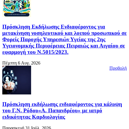
Πρόσκληση Εκδήλωσης Ενδιαφέροντος για
μετακίνηση νοσηλευτικού και λοιπού προσωπικού σε
Φορείς Παροχής Υπηρεσιών Υγείας της 2ης
Υγειονομικής Περιφέρειας Πειραιώς και Αιγαίου σε
εφαρμογή του Ν.5015/2023.
Πέμπτη 6 Αυγ. 2026
Προβολή
Πρόσκληση εκδήλωσης ενδιαφέροντος για κάλυψη
του Γ.Ν. Ρόδου«Α. Παπανδρέου» με ιατρό
ειδικότητας Καρδιολογίας
Παρασκευή 31 Ιούλ. 2026