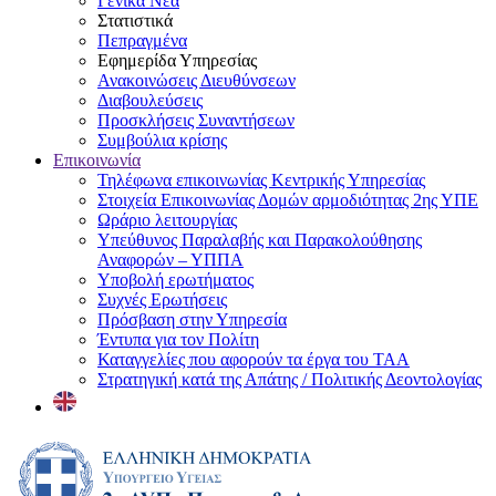
Γενικά Νέα
Στατιστικά
Πεπραγμένα
Εφημερίδα Υπηρεσίας
Ανακοινώσεις Διευθύνσεων
Διαβουλεύσεις
Προσκλήσεις Συναντήσεων
Συμβούλια κρίσης
Επικοινωνία
Τηλέφωνα επικοινωνίας Κεντρικής Υπηρεσίας
Στοιχεία Επικοινωνίας Δομών αρμοδιότητας 2ης ΥΠΕ
Ωράριο λειτουργίας
Υπεύθυνος Παραλαβής και Παρακολούθησης
Αναφορών – ΥΠΠΑ
Υποβολή ερωτήματος
Συχνές Ερωτήσεις
Πρόσβαση στην Υπηρεσία
Έντυπα για τον Πολίτη
Καταγγελίες που αφορούν τα έργα του ΤΑΑ
Στρατηγική κατά της Απάτης / Πολιτικής Δεοντολογίας