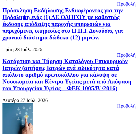
Προβολή
Πρόσκληση Εκδήλωσης Ενδιαφέροντος για την
Πρόσληψη ενός (1) ΔΕ ΟΔΗΓΟΥ με καθεστώς
έκδοσης απόδειξης παροχής υπηρεσιών για
παρεχόμενες υπηρεσίες στο Π.Π.Ι. Δονούσας για
χρονικό διάστημα δώδεκα (12) μηνών.
Τρίτη 28 Ιούλ. 2026
Προβολή
Κατάρτιση και Τήρηση Καταλόγου Επικουρικών
Ιατρών (αιτήσεις Ιατρών ανά ειδικότητα κατά
απόλυτο αριθμό πρωτοκόλλου για κάλυψη σε
Νοσοκομεία και Κέντρα Υγείας μετά από Απόφαση
του Υπουργείου Υγείας – ΦΕΚ 1005/Β΄/2016)
Δευτέρα 27 Ιούλ. 2026
Προβολή