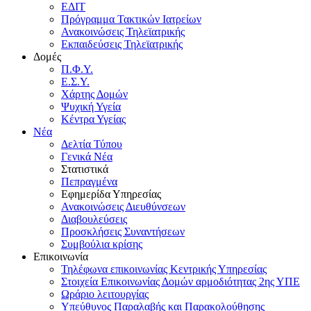
ΕΔΙΤ
Πρόγραμμα Τακτικών Ιατρείων
Ανακοινώσεις Τηλεϊατρικής
Εκπαιδεύσεις Τηλεϊατρικής
Δομές
Π.Φ.Υ.
Ε.Σ.Υ.
Χάρτης Δομών
Ψυχική Υγεία
Κέντρα Υγείας
Νέα
Δελτία Τύπου
Γενικά Νέα
Στατιστικά
Πεπραγμένα
Εφημερίδα Υπηρεσίας
Ανακοινώσεις Διευθύνσεων
Διαβουλεύσεις
Προσκλήσεις Συναντήσεων
Συμβούλια κρίσης
Επικοινωνία
Τηλέφωνα επικοινωνίας Κεντρικής Υπηρεσίας
Στοιχεία Επικοινωνίας Δομών αρμοδιότητας 2ης ΥΠΕ
Ωράριο λειτουργίας
Υπεύθυνος Παραλαβής και Παρακολούθησης