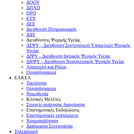
ΔΟΟΥ
ΔΠΑΠ
DPO
ΕΤΥ
ΔΕΕ
Διεύθυνση Πληροφορικής
ΔΔΥ
Διευθύνσεις Ψυχικής Υγείας
ΔΣΨΥ – Διεύθυνση Συντονισμού Υπηρεσιών Ψυχικής
Υγείας
ΔΙΨΥ – Διεύθυνση Ιατρικής Ψυχικής Υγείας
ΔΝΨΥ – Διεύθυνση Νοσηλευτικής Ψυχικής Υγείας
Αποστολή και Ρόλος
Οργανόγραμμα
ΕΛΚΕΑ
Ταυτότητα
Οργανόγραμμα
Νομοθεσία
Κλινικές Μελέτες
Στοιχείο ανάληψης διαχείρισης
Επιστημονικές Εκδηλώσεις
Επιστημονικές εκδηλώσεις
Χρηματοδότηση
Διαδικασία Συνεργασίας
Τηλεϊατρική