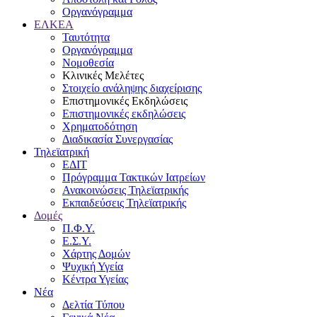
Οργανόγραμμα
ΕΛΚΕΑ
Ταυτότητα
Οργανόγραμμα
Νομοθεσία
Κλινικές Μελέτες
Στοιχείο ανάληψης διαχείρισης
Επιστημονικές Εκδηλώσεις
Επιστημονικές εκδηλώσεις
Χρηματοδότηση
Διαδικασία Συνεργασίας
Τηλεϊατρική
ΕΔΙΤ
Πρόγραμμα Τακτικών Ιατρείων
Ανακοινώσεις Τηλεϊατρικής
Εκπαιδεύσεις Τηλεϊατρικής
Δομές
Π.Φ.Υ.
Ε.Σ.Υ.
Χάρτης Δομών
Ψυχική Υγεία
Κέντρα Υγείας
Νέα
Δελτία Τύπου