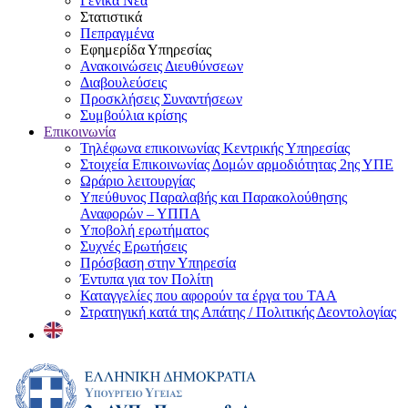
Γενικά Νέα
Στατιστικά
Πεπραγμένα
Εφημερίδα Υπηρεσίας
Ανακοινώσεις Διευθύνσεων
Διαβουλεύσεις
Προσκλήσεις Συναντήσεων
Συμβούλια κρίσης
Επικοινωνία
Τηλέφωνα επικοινωνίας Κεντρικής Υπηρεσίας
Στοιχεία Επικοινωνίας Δομών αρμοδιότητας 2ης ΥΠΕ
Ωράριο λειτουργίας
Υπεύθυνος Παραλαβής και Παρακολούθησης
Αναφορών – ΥΠΠΑ
Υποβολή ερωτήματος
Συχνές Ερωτήσεις
Πρόσβαση στην Υπηρεσία
Έντυπα για τον Πολίτη
Καταγγελίες που αφορούν τα έργα του ΤΑΑ
Στρατηγική κατά της Απάτης / Πολιτικής Δεοντολογίας