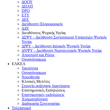
ΔΟΟΥ
ΔΠΑΠ
DPO
ΕΤΥ
ΔΕΕ
Διεύθυνση Πληροφορικής
ΔΔΥ
Διευθύνσεις Ψυχικής Υγείας
ΔΣΨΥ – Διεύθυνση Συντονισμού Υπηρεσιών Ψυχικής
Υγείας
ΔΙΨΥ – Διεύθυνση Ιατρικής Ψυχικής Υγείας
ΔΝΨΥ – Διεύθυνση Νοσηλευτικής Ψυχικής Υγείας
Αποστολή και Ρόλος
Οργανόγραμμα
ΕΛΚΕΑ
Ταυτότητα
Οργανόγραμμα
Νομοθεσία
Κλινικές Μελέτες
Στοιχείο ανάληψης διαχείρισης
Επιστημονικές Εκδηλώσεις
Επιστημονικές εκδηλώσεις
Χρηματοδότηση
Διαδικασία Συνεργασίας
Τηλεϊατρική