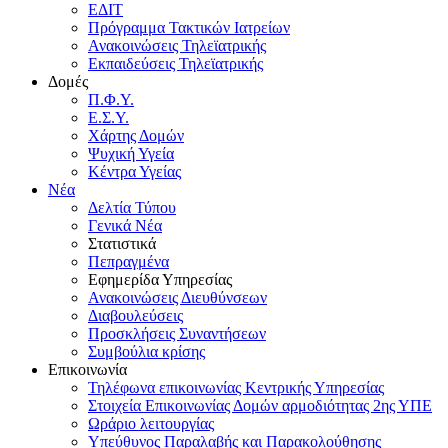
ΕΔΙΤ
Πρόγραμμα Τακτικών Ιατρείων
Ανακοινώσεις Τηλεϊατρικής
Εκπαιδεύσεις Τηλεϊατρικής
Δομές
Π.Φ.Υ.
Ε.Σ.Υ.
Χάρτης Δομών
Ψυχική Υγεία
Κέντρα Υγείας
Νέα
Δελτία Τύπου
Γενικά Νέα
Στατιστικά
Πεπραγμένα
Εφημερίδα Υπηρεσίας
Ανακοινώσεις Διευθύνσεων
Διαβουλεύσεις
Προσκλήσεις Συναντήσεων
Συμβούλια κρίσης
Επικοινωνία
Τηλέφωνα επικοινωνίας Κεντρικής Υπηρεσίας
Στοιχεία Επικοινωνίας Δομών αρμοδιότητας 2ης ΥΠΕ
Ωράριο λειτουργίας
Υπεύθυνος Παραλαβής και Παρακολούθησης