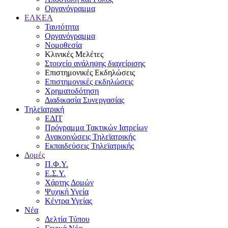
Οργανόγραμμα
ΕΛΚΕΑ
Ταυτότητα
Οργανόγραμμα
Νομοθεσία
Κλινικές Μελέτες
Στοιχείο ανάληψης διαχείρισης
Επιστημονικές Εκδηλώσεις
Επιστημονικές εκδηλώσεις
Χρηματοδότηση
Διαδικασία Συνεργασίας
Τηλεϊατρική
ΕΔΙΤ
Πρόγραμμα Τακτικών Ιατρείων
Ανακοινώσεις Τηλεϊατρικής
Εκπαιδεύσεις Τηλεϊατρικής
Δομές
Π.Φ.Υ.
Ε.Σ.Υ.
Χάρτης Δομών
Ψυχική Υγεία
Κέντρα Υγείας
Νέα
Δελτία Τύπου