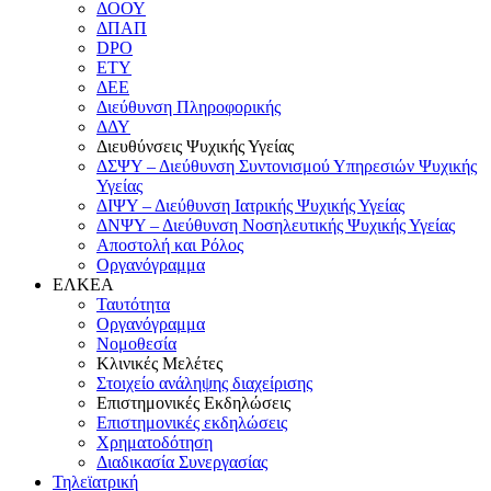
ΔΟΟΥ
ΔΠΑΠ
DPO
ΕΤΥ
ΔΕΕ
Διεύθυνση Πληροφορικής
ΔΔΥ
Διευθύνσεις Ψυχικής Υγείας
ΔΣΨΥ – Διεύθυνση Συντονισμού Υπηρεσιών Ψυχικής
Υγείας
ΔΙΨΥ – Διεύθυνση Ιατρικής Ψυχικής Υγείας
ΔΝΨΥ – Διεύθυνση Νοσηλευτικής Ψυχικής Υγείας
Αποστολή και Ρόλος
Οργανόγραμμα
ΕΛΚΕΑ
Ταυτότητα
Οργανόγραμμα
Νομοθεσία
Κλινικές Μελέτες
Στοιχείο ανάληψης διαχείρισης
Επιστημονικές Εκδηλώσεις
Επιστημονικές εκδηλώσεις
Χρηματοδότηση
Διαδικασία Συνεργασίας
Τηλεϊατρική