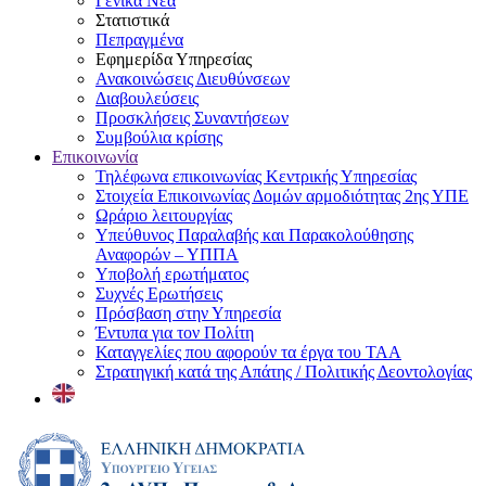
Γενικά Νέα
Στατιστικά
Πεπραγμένα
Εφημερίδα Υπηρεσίας
Ανακοινώσεις Διευθύνσεων
Διαβουλεύσεις
Προσκλήσεις Συναντήσεων
Συμβούλια κρίσης
Επικοινωνία
Τηλέφωνα επικοινωνίας Κεντρικής Υπηρεσίας
Στοιχεία Επικοινωνίας Δομών αρμοδιότητας 2ης ΥΠΕ
Ωράριο λειτουργίας
Υπεύθυνος Παραλαβής και Παρακολούθησης
Αναφορών – ΥΠΠΑ
Υποβολή ερωτήματος
Συχνές Ερωτήσεις
Πρόσβαση στην Υπηρεσία
Έντυπα για τον Πολίτη
Καταγγελίες που αφορούν τα έργα του ΤΑΑ
Στρατηγική κατά της Απάτης / Πολιτικής Δεοντολογίας