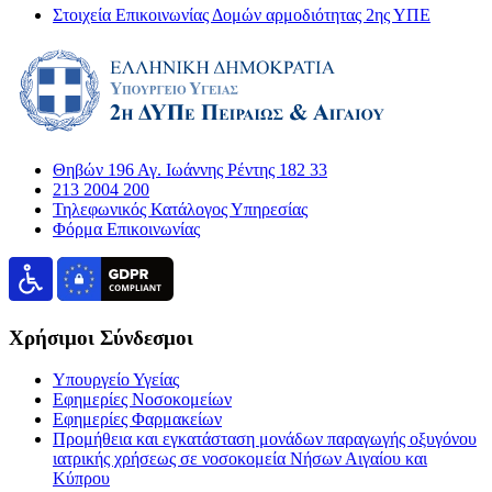
Στοιχεία Επικοινωνίας Δομών αρμοδιότητας 2ης ΥΠΕ
Θηβών 196 Αγ. Ιωάννης Ρέντης 182 33
213 2004 200
Τηλεφωνικός Κατάλογος Υπηρεσίας
Φόρμα Επικοινωνίας
Χρήσιμοι Σύνδεσμοι
Υπουργείο Υγείας
Εφημερίες Νοσοκομείων
Εφημερίες Φαρμακείων
Προμήθεια και εγκατάσταση μονάδων παραγωγής οξυγόνου
ιατρικής χρήσεως σε νοσοκομεία Νήσων Αιγαίου και
Κύπρου