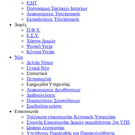
ΕΔΙΤ
Πρόγραμμα Τακτικών Ιατρείων
Ανακοινώσεις Τηλεϊατρικής
Εκπαιδεύσεις Τηλεϊατρικής
Δομές
Π.Φ.Υ.
Ε.Σ.Υ.
Χάρτης Δομών
Ψυχική Υγεία
Κέντρα Υγείας
Νέα
Δελτία Τύπου
Γενικά Νέα
Στατιστικά
Πεπραγμένα
Εφημερίδα Υπηρεσίας
Ανακοινώσεις Διευθύνσεων
Διαβουλεύσεις
Προσκλήσεις Συναντήσεων
Συμβούλια κρίσης
Επικοινωνία
Τηλέφωνα επικοινωνίας Κεντρικής Υπηρεσίας
Στοιχεία Επικοινωνίας Δομών αρμοδιότητας 2ης ΥΠΕ
Ωράριο λειτουργίας
Υπεύθυνος Παραλαβής και Παρακολούθησης