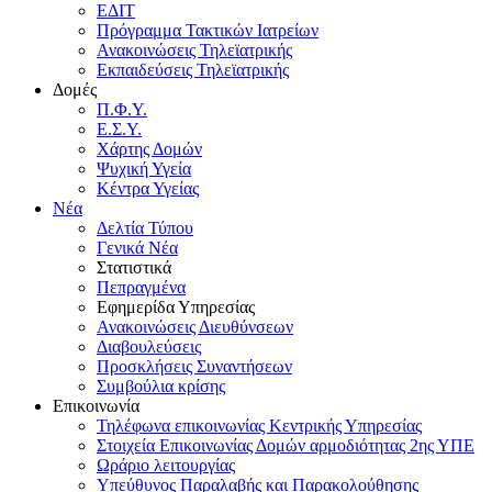
ΕΔΙΤ
Πρόγραμμα Τακτικών Ιατρείων
Ανακοινώσεις Τηλεϊατρικής
Εκπαιδεύσεις Τηλεϊατρικής
Δομές
Π.Φ.Υ.
Ε.Σ.Υ.
Χάρτης Δομών
Ψυχική Υγεία
Κέντρα Υγείας
Νέα
Δελτία Τύπου
Γενικά Νέα
Στατιστικά
Πεπραγμένα
Εφημερίδα Υπηρεσίας
Ανακοινώσεις Διευθύνσεων
Διαβουλεύσεις
Προσκλήσεις Συναντήσεων
Συμβούλια κρίσης
Επικοινωνία
Τηλέφωνα επικοινωνίας Κεντρικής Υπηρεσίας
Στοιχεία Επικοινωνίας Δομών αρμοδιότητας 2ης ΥΠΕ
Ωράριο λειτουργίας
Υπεύθυνος Παραλαβής και Παρακολούθησης