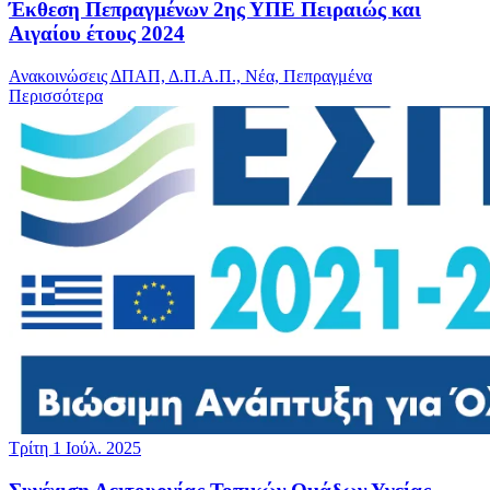
Έκθεση Πεπραγμένων 2ης ΥΠΕ Πειραιώς και
Αιγαίου έτους 2024
Ανακοινώσεις ΔΠΑΠ, Δ.Π.Α.Π., Νέα, Πεπραγμένα
Περισσότερα
Τρίτη 1 Ιούλ. 2025