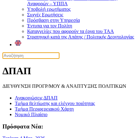
Αναφορών – ΥΠΠΑ
Υποβολή ερωτήματος
Συχνές Ερωτήσεις
Πρόσβαση στην Υπηρεσία
Έντυπα για τον Πολίτη
Καταγγελίες που αφορούν τα έργα του ΤΑΑ
Στρατηγική κατά της Απάτης / Πολιτικής Δεοντολογίας
ΔΠΑΠ
ΔΙΕΥΘΥΝΣΗ ΠΡΟΓΡ/ΜΟΥ & ΑΝΑΠΤΥΞΗΣ ΠΟΛΙΤΙΚΩΝ
Ανακοινώσεις ΔΠΑΠ
Τμήμα βελτίωσης και ελέγχου ποιότητας
Τμήμα Περιφερειακού Χάρτη
Νομικό Πλαίσιο
Πρόσφατα Νέα: