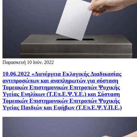
Παρασκευή 10 Ιούν. 2022
10.06.2022 «Διενέργεια Εκλογικής Διαδικασίας
αντιπροσώπων και αναπληρωτών για σύσταση
Τομεακών Επιστημονικών Επιτροπών Ψυχικής
Υγείας Ενηλίκων (Τ.Επ.Ε.Ψ.Υ.Ε.) και Σύσταση
Τομεακών Επιστημονικών Επιτροπών Ψυχικής
Υγείας Παιδιών και Εφήβων (Τ.Επ.Ε.Ψ.Υ.Π.Ε.)