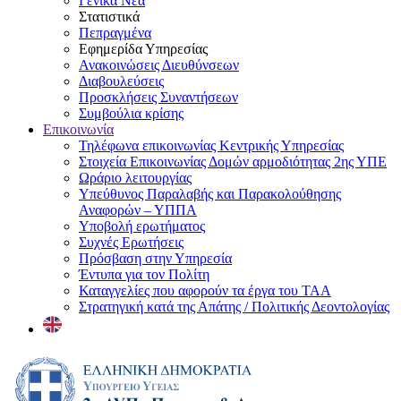
Γενικά Νέα
Στατιστικά
Πεπραγμένα
Εφημερίδα Υπηρεσίας
Ανακοινώσεις Διευθύνσεων
Διαβουλεύσεις
Προσκλήσεις Συναντήσεων
Συμβούλια κρίσης
Επικοινωνία
Τηλέφωνα επικοινωνίας Κεντρικής Υπηρεσίας
Στοιχεία Επικοινωνίας Δομών αρμοδιότητας 2ης ΥΠΕ
Ωράριο λειτουργίας
Υπεύθυνος Παραλαβής και Παρακολούθησης
Αναφορών – ΥΠΠΑ
Υποβολή ερωτήματος
Συχνές Ερωτήσεις
Πρόσβαση στην Υπηρεσία
Έντυπα για τον Πολίτη
Καταγγελίες που αφορούν τα έργα του ΤΑΑ
Στρατηγική κατά της Απάτης / Πολιτικής Δεοντολογίας