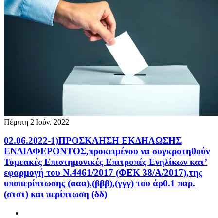
Πέμπτη 2 Ιούν. 2022
02.06.2022-1)ΠΡΟΣΚΛΗΣΗ ΕΚΔΗΛΩΣΗΣ
ΕΝΔΙΑΦΕΡΟΝΤΟΣ,προκειμένου να συγκροτηθούν
Τομεακές Επιστημονικές Επιτροπές Ενηλίκων κατ’
εφαρμογή του Ν.4461/2017 (ΦΕΚ 38/Α/2017),της
υποπερίπτωσης (ααα),(βββ),(γγγ) του άρθ.1 παρ.
(στστ) και περίπτωση (δδ)