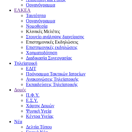
Οργανόγραμμα
ΕΛΚΕΑ
Ταυτότητα
Οργανόγραμμα
Νομοθεσία
Κλινικές Μελέτες
Στοιχείο ανάληψης διαχείρισης
Επιστημονικές Εκδηλώσεις
Επιστημονικές εκδηλώσεις
Χρηματοδότηση
Διαδικασία Συνεργασίας
Τηλεϊατρική
ΕΔΙΤ
Πρόγραμμα Τακτικών Ιατρείων
Ανακοινώσεις Τηλεϊατρικής
Εκπαιδεύσεις Τηλεϊατρικής
Δομές
Π.Φ.Υ.
Ε.Σ.Υ.
Χάρτης Δομών
Ψυχική Υγεία
Κέντρα Υγείας
Νέα
Δελτία Τύπου