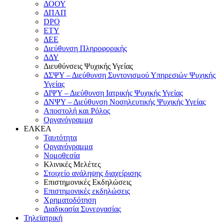
ΔΟΟΥ
ΔΠΑΠ
DPO
ΕΤΥ
ΔΕΕ
Διεύθυνση Πληροφορικής
ΔΔΥ
Διευθύνσεις Ψυχικής Υγείας
ΔΣΨΥ – Διεύθυνση Συντονισμού Υπηρεσιών Ψυχικής
Υγείας
ΔΙΨΥ – Διεύθυνση Ιατρικής Ψυχικής Υγείας
ΔΝΨΥ – Διεύθυνση Νοσηλευτικής Ψυχικής Υγείας
Αποστολή και Ρόλος
Οργανόγραμμα
ΕΛΚΕΑ
Ταυτότητα
Οργανόγραμμα
Νομοθεσία
Κλινικές Μελέτες
Στοιχείο ανάληψης διαχείρισης
Επιστημονικές Εκδηλώσεις
Επιστημονικές εκδηλώσεις
Χρηματοδότηση
Διαδικασία Συνεργασίας
Τηλεϊατρική