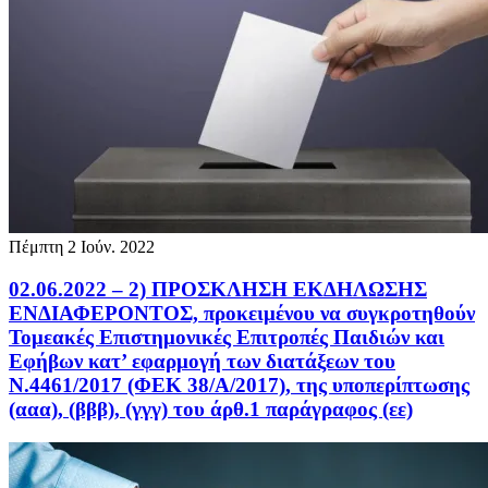
Πέμπτη 2 Ιούν. 2022
02.06.2022 – 2) ΠΡΟΣΚΛΗΣΗ ΕΚΔΗΛΩΣΗΣ
ΕΝΔΙΑΦΕΡΟΝΤΟΣ, προκειμένου να συγκροτηθούν
Τομεακές Επιστημονικές Επιτροπές Παιδιών και
Εφήβων κατ’ εφαρμογή των διατάξεων του
Ν.4461/2017 (ΦΕΚ 38/Α/2017), της υποπερίπτωσης
(ααα), (βββ), (γγγ) του άρθ.1 παράγραφος (εε)