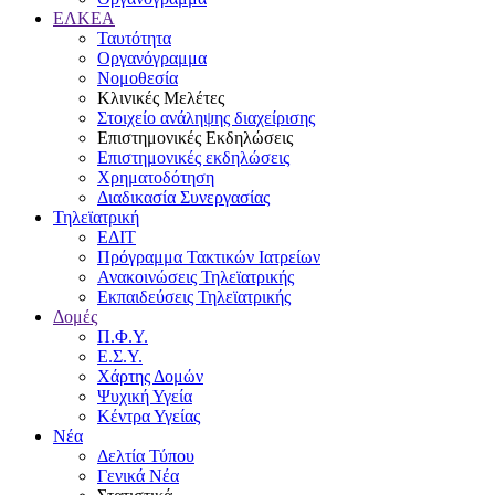
ΕΛΚΕΑ
Ταυτότητα
Οργανόγραμμα
Νομοθεσία
Κλινικές Μελέτες
Στοιχείο ανάληψης διαχείρισης
Επιστημονικές Εκδηλώσεις
Επιστημονικές εκδηλώσεις
Χρηματοδότηση
Διαδικασία Συνεργασίας
Τηλεϊατρική
ΕΔΙΤ
Πρόγραμμα Τακτικών Ιατρείων
Ανακοινώσεις Τηλεϊατρικής
Εκπαιδεύσεις Τηλεϊατρικής
Δομές
Π.Φ.Υ.
Ε.Σ.Υ.
Χάρτης Δομών
Ψυχική Υγεία
Κέντρα Υγείας
Νέα
Δελτία Τύπου
Γενικά Νέα