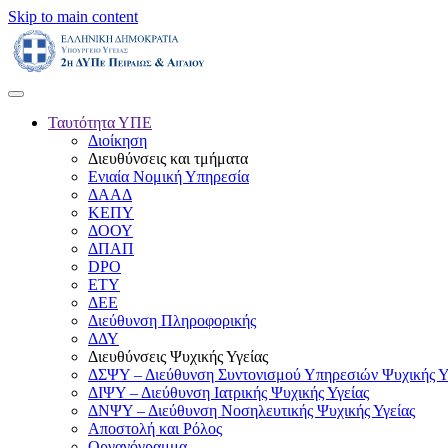
Skip to main content
Ταυτότητα ΥΠΕ
Διοίκηση
Διευθύνσεις και τμήματα
Ενιαία Νομική Υπηρεσία
ΔΑΑΔ
ΚΕΠΥ
ΔΟΟΥ
ΔΠΑΠ
DPO
ΕΤΥ
ΔΕΕ
Διεύθυνση Πληροφορικής
ΔΔΥ
Διευθύνσεις Ψυχικής Υγείας
ΔΣΨΥ – Διεύθυνση Συντονισμού Υπηρεσιών Ψυχικής Υ
ΔΙΨΥ – Διεύθυνση Ιατρικής Ψυχικής Υγείας
ΔΝΨΥ – Διεύθυνση Νοσηλευτικής Ψυχικής Υγείας
Αποστολή και Ρόλος
Οργανόγραμμα