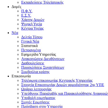
Εκπαιδεύσεις Τηλεϊατρικής
Δομές
Π.Φ.Υ.
Ε.Σ.Υ.
Χάρτης Δομών
Ψυχική Υγεία
Κέντρα Υγείας
Νέα
Δελτία Τύπου
Γενικά Νέα
Στατιστικά
Πεπραγμένα
Εφημερίδα Υπηρεσίας
Ανακοινώσεις Διευθύνσεων
Διαβουλεύσεις
Προσκλήσεις Συναντήσεων
Συμβούλια κρίσης
Επικοινωνία
Τηλέφωνα επικοινωνίας Κεντρικής Υπηρεσίας
Στοιχεία Επικοινωνίας Δομών αρμοδιότητας 2ης ΥΠΕ
Ωράριο λειτουργίας
Υπεύθυνος Παραλαβής και Παρακολούθησης Αναφορ
Υποβολή ερωτήματος
Συχνές Ερωτήσεις
Πρόσβαση στην Υπηρεσία