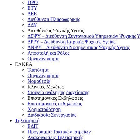
DPO
ΕΤΥ
ΔΕΕ
Διεύθυνση Πληροφορικής
ΔΔΥ
Διευθύνσεις Ψυχικής Υγείας
ΔΣΨΥ – Διεύθυνση Συντονισμού Υπηρεσιών Ψυχικής Υ
ΔΙΨΥ – Διεύθυνση Ιατρικής Ψυχικής Υγείας
ΔΝΨΥ – Διεύθυνση Νοσηλευτικής Ψυχικής Υγείας
Αποστολή και Ρόλος
Οργανόγραμμα
ΕΛΚΕΑ
Ταυτότητα
Οργανόγραμμα
Νομοθεσία
Κλινικές Μελέτες
Στοιχείο ανάληψης διαχείρισης
Επιστημονικές Εκδηλώσεις
Επιστημονικές εκδηλώσεις
Χρηματοδότηση
Διαδικασία Συνεργασίας
Τηλεϊατρική
ΕΔΙΤ
Πρόγραμμα Τακτικών Ιατρείων
Ανακοινώσεις Τηλεϊατρικής