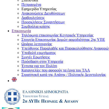
Στατιστικά
Πεπραγμένα
Εφημερίδα Υπηρεσίας
Ανακοινώσεις Διευθύνσεων
Διαβουλεύσεις
Προσκλήσεις Συναντήσεων
Συμβούλια κρίσης
Επικοινωνία
Τηλέφωνα επικοινωνίας Κεντρικής Υπηρεσίας
Στοιχεία Επικοινωνίας Δομών αρμοδιότητας 2ης ΥΠΕ
Ωράριο λειτουργίας
Υπεύθυνος Παραλαβής και Παρακολούθησης Αναφορ
Υποβολή ερωτήματος
Συχνές Ερωτήσεις
Πρόσβαση στην Υπηρεσία
Έντυπα για τον Πολίτη
Καταγγελίες που αφορούν τα έργα του ΤΑΑ
Στρατηγική κατά της Απάτης / Πολιτικής Δεοντολογίας