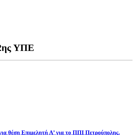
 2ης ΥΠΕ
ια θέση Επιμελητή Α’ για το ΠΠΙ Πετρούπολης.