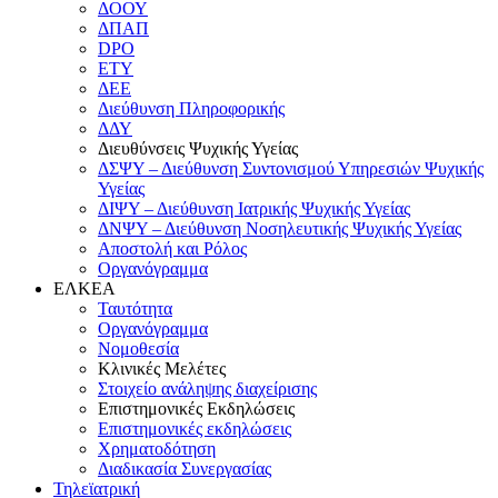
ΔΟΟΥ
ΔΠΑΠ
DPO
ΕΤΥ
ΔΕΕ
Διεύθυνση Πληροφορικής
ΔΔΥ
Διευθύνσεις Ψυχικής Υγείας
ΔΣΨΥ – Διεύθυνση Συντονισμού Υπηρεσιών Ψυχικής
Υγείας
ΔΙΨΥ – Διεύθυνση Ιατρικής Ψυχικής Υγείας
ΔΝΨΥ – Διεύθυνση Νοσηλευτικής Ψυχικής Υγείας
Αποστολή και Ρόλος
Οργανόγραμμα
ΕΛΚΕΑ
Ταυτότητα
Οργανόγραμμα
Νομοθεσία
Κλινικές Μελέτες
Στοιχείο ανάληψης διαχείρισης
Επιστημονικές Εκδηλώσεις
Επιστημονικές εκδηλώσεις
Χρηματοδότηση
Διαδικασία Συνεργασίας
Τηλεϊατρική