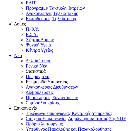
ΕΔΙΤ
Πρόγραμμα Τακτικών Ιατρείων
Ανακοινώσεις Τηλεϊατρικής
Εκπαιδεύσεις Τηλεϊατρικής
Δομές
Π.Φ.Υ.
Ε.Σ.Υ.
Χάρτης Δομών
Ψυχική Υγεία
Κέντρα Υγείας
Νέα
Δελτία Τύπου
Γενικά Νέα
Στατιστικά
Πεπραγμένα
Εφημερίδα Υπηρεσίας
Ανακοινώσεις Διευθύνσεων
Διαβουλεύσεις
Προσκλήσεις Συναντήσεων
Συμβούλια κρίσης
Επικοινωνία
Τηλέφωνα επικοινωνίας Κεντρικής Υπηρεσίας
Στοιχεία Επικοινωνίας Δομών αρμοδιότητας 2ης ΥΠΕ
Ωράριο λειτουργίας
Υπεύθυνος Παραλαβής και Παρακολούθησης