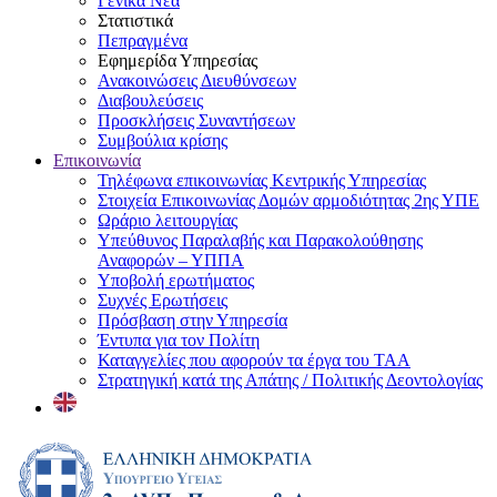
Γενικά Νέα
Στατιστικά
Πεπραγμένα
Εφημερίδα Υπηρεσίας
Ανακοινώσεις Διευθύνσεων
Διαβουλεύσεις
Προσκλήσεις Συναντήσεων
Συμβούλια κρίσης
Επικοινωνία
Τηλέφωνα επικοινωνίας Κεντρικής Υπηρεσίας
Στοιχεία Επικοινωνίας Δομών αρμοδιότητας 2ης ΥΠΕ
Ωράριο λειτουργίας
Υπεύθυνος Παραλαβής και Παρακολούθησης
Αναφορών – ΥΠΠΑ
Υποβολή ερωτήματος
Συχνές Ερωτήσεις
Πρόσβαση στην Υπηρεσία
Έντυπα για τον Πολίτη
Καταγγελίες που αφορούν τα έργα του ΤΑΑ
Στρατηγική κατά της Απάτης / Πολιτικής Δεοντολογίας