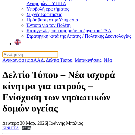
Αναφορών – ΥΠΠΑ
Υποβολή ερωτήματος
Συχνές Ερωτήσεις
Πρόσβαση στην Υπηρεσία
Έντυπα για τον Πολίτη
Καταγγελίες που αφορούν τα έργα του ΤΑΑ
Στρατηγική κατά της Απάτης / Πολιτικής Δεοντολογίας
Ανακοινώσεις ΔΑΑΔ
,
Δελτία Τύπου
,
Μετακινήσεις
,
Νέα
Δελτίο Τύπου – Νέα ισχυρά
κίνητρα για ιατρούς –
Ενίσχυση των νησιωτικών
δομών υγείας
Δευτέρα 30 Μαρ. 2026
|
Ιωάννης Μπάλιος
ΚΙΝΗΤΡΑ
Λήψη