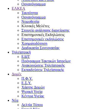
Οργανόγραμμα
ΕΛΚΕΑ
Ταυτότητα
Οργανόγραμμα
Νομοθεσία
Κλινικές Μελέτες
Στοιχείο ανάληψης διαχείρισης
Επιστημονικές Εκδηλώσεις
Επιστημονικές εκδηλώσεις
Χρηματοδότηση
Διαδικασία Συνεργασίας
Τηλεϊατρική
ΕΔΙΤ
Πρόγραμμα Τακτικών Ιατρείων
Ανακοινώσεις Τηλεϊατρικής
Εκπαιδεύσεις Τηλεϊατρικής
Δομές
Π.Φ.Υ.
Ε.Σ.Υ.
Χάρτης Δομών
Ψυχική Υγεία
Κέντρα Υγείας
Νέα
Δελτία Τύπου