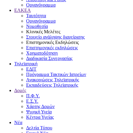
Οργανόγραμμα
ΕΛΚΕΑ
Ταυτότητα
Οργανόγραμμα
Νομοθεσία
Κλινικές Μελέτες
Στοιχείο ανάληψης διαχείρισης
Επιστημονικές Εκδηλώσεις
Επιστημονικές εκδηλώσεις
Χρηματοδότηση
Διαδικασία Συνεργασίας
Τηλεϊατρική
ΕΔΙΤ
Πρόγραμμα Τακτικών Ιατρείων
Ανακοινώσεις Τηλεϊατρικής
Εκπαιδεύσεις Τηλεϊατρικής
Δομές
Π.Φ.Υ.
Ε.Σ.Υ.
Χάρτης Δομών
Ψυχική Υγεία
Κέντρα Υγείας
Νέα
Δελτία Τύπου