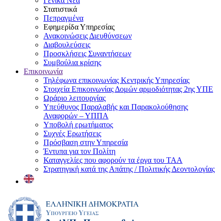
Γενικά Νέα
Στατιστικά
Πεπραγμένα
Εφημερίδα Υπηρεσίας
Ανακοινώσεις Διευθύνσεων
Διαβουλεύσεις
Προσκλήσεις Συναντήσεων
Συμβούλια κρίσης
Επικοινωνία
Τηλέφωνα επικοινωνίας Κεντρικής Υπηρεσίας
Στοιχεία Επικοινωνίας Δομών αρμοδιότητας 2ης ΥΠΕ
Ωράριο λειτουργίας
Υπεύθυνος Παραλαβής και Παρακολούθησης
Αναφορών – ΥΠΠΑ
Υποβολή ερωτήματος
Συχνές Ερωτήσεις
Πρόσβαση στην Υπηρεσία
Έντυπα για τον Πολίτη
Καταγγελίες που αφορούν τα έργα του ΤΑΑ
Στρατηγική κατά της Απάτης / Πολιτικής Δεοντολογίας