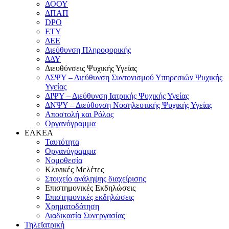
ΔΟΟΥ
ΔΠΑΠ
DPO
ΕΤΥ
ΔΕΕ
Διεύθυνση Πληροφορικής
ΔΔΥ
Διευθύνσεις Ψυχικής Υγείας
ΔΣΨΥ – Διεύθυνση Συντονισμού Υπηρεσιών Ψυχικής
Υγείας
ΔΙΨΥ – Διεύθυνση Ιατρικής Ψυχικής Υγείας
ΔΝΨΥ – Διεύθυνση Νοσηλευτικής Ψυχικής Υγείας
Αποστολή και Ρόλος
Οργανόγραμμα
ΕΛΚΕΑ
Ταυτότητα
Οργανόγραμμα
Νομοθεσία
Κλινικές Μελέτες
Στοιχείο ανάληψης διαχείρισης
Επιστημονικές Εκδηλώσεις
Επιστημονικές εκδηλώσεις
Χρηματοδότηση
Διαδικασία Συνεργασίας
Τηλεϊατρική