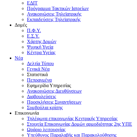
ΕΔΙΤ
Πρόγραμμα Τακτικών Ιατρείων
Ανακοινώσεις Τηλεϊατρικής
Εκπαιδεύσεις Τηλεϊατρικής
Δομές
Π.Φ.Υ.
Ε.Σ.Υ.
Χάρτης Δομών
Ψυχική Υγεία
Κέντρα Υγείας
Νέα
Δελτία Τύπου
Γενικά Νέα
Στατιστικά
Πεπραγμένα
Εφημερίδα Υπηρεσίας
Ανακοινώσεις Διευθύνσεων
Διαβουλεύσεις
Προσκλήσεις Συναντήσεων
Συμβούλια κρίσης
Επικοινωνία
Τηλέφωνα επικοινωνίας Κεντρικής Υπηρεσίας
Στοιχεία Επικοινωνίας Δομών αρμοδιότητας 2ης ΥΠΕ
Ωράριο λειτουργίας
Υπεύθυνος Παραλαβής και Παρακολούθησης