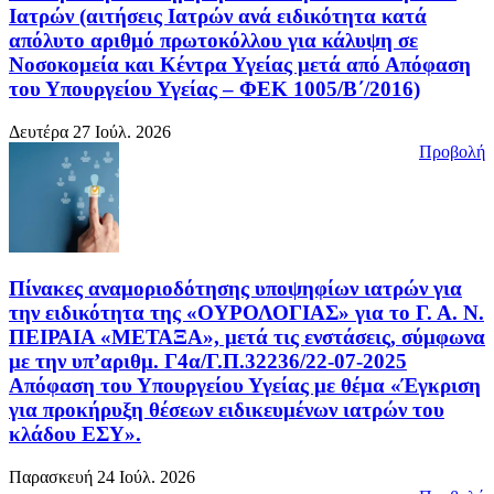
Ιατρών (αιτήσεις Ιατρών ανά ειδικότητα κατά
απόλυτο αριθμό πρωτοκόλλου για κάλυψη σε
Νοσοκομεία και Κέντρα Υγείας μετά από Απόφαση
του Υπουργείου Υγείας – ΦΕΚ 1005/Β΄/2016)
Δευτέρα 27 Ιούλ. 2026
Προβολή
Πίνακες αναμοριοδότησης υποψηφίων ιατρών για
την ειδικότητα της «ΟΥΡΟΛΟΓΙΑΣ» για το Γ. Α. Ν.
ΠΕΙΡΑΙΑ «ΜΕΤΑΞΑ», μετά τις ενστάσεις, σύμφωνα
με την υπ’αριθμ. Γ4α/Γ.Π.32236/22-07-2025
Απόφαση του Υπουργείου Υγείας με θέμα «Έγκριση
για προκήρυξη θέσεων ειδικευμένων ιατρών του
κλάδου ΕΣΥ».
Παρασκευή 24 Ιούλ. 2026