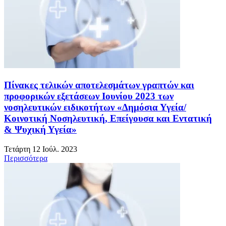
Πίνακες τελικών αποτελεσμάτων γραπτών και
προφορικών εξετάσεων Ιουνίου 2023 των
νοσηλευτικών ειδικοτήτων «Δημόσια Υγεία/
Κοινοτική Νοσηλευτική, Επείγουσα και Εντατική
& Ψυχική Υγεία»
Τετάρτη 12 Ιούλ. 2023
Περισσότερα