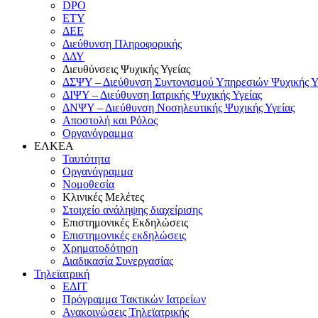
DPO
ΕΤΥ
ΔΕΕ
Διεύθυνση Πληροφορικής
ΔΔΥ
Διευθύνσεις Ψυχικής Υγείας
ΔΣΨΥ – Διεύθυνση Συντονισμού Υπηρεσιών Ψυχικής Υ
ΔΙΨΥ – Διεύθυνση Ιατρικής Ψυχικής Υγείας
ΔΝΨΥ – Διεύθυνση Νοσηλευτικής Ψυχικής Υγείας
Αποστολή και Ρόλος
Οργανόγραμμα
ΕΛΚΕΑ
Ταυτότητα
Οργανόγραμμα
Νομοθεσία
Κλινικές Μελέτες
Στοιχείο ανάληψης διαχείρισης
Επιστημονικές Εκδηλώσεις
Επιστημονικές εκδηλώσεις
Χρηματοδότηση
Διαδικασία Συνεργασίας
Τηλεϊατρική
ΕΔΙΤ
Πρόγραμμα Τακτικών Ιατρείων
Ανακοινώσεις Τηλεϊατρικής