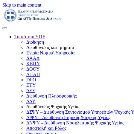
Skip to main content
Ταυτότητα ΥΠΕ
Διοίκηση
Διευθύνσεις και τμήματα
Ενιαία Νομική Υπηρεσία
ΔΑΑΔ
ΚΕΠΥ
ΔΟΟΥ
ΔΠΑΠ
DPO
ΕΤΥ
ΔΕΕ
Διεύθυνση Πληροφορικής
ΔΔΥ
Διευθύνσεις Ψυχικής Υγείας
ΔΣΨΥ – Διεύθυνση Συντονισμού Υπηρεσιών Ψυχικής Υ
ΔΙΨΥ – Διεύθυνση Ιατρικής Ψυχικής Υγείας
ΔΝΨΥ – Διεύθυνση Νοσηλευτικής Ψυχικής Υγείας
Αποστολή και Ρόλος
Οργανόγραμμα