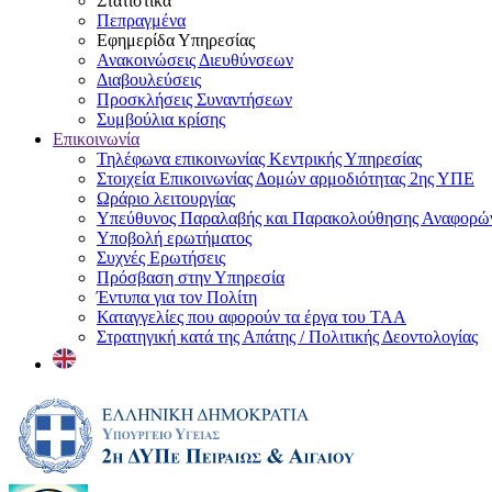
Στατιστικά
Πεπραγμένα
Εφημερίδα Υπηρεσίας
Ανακοινώσεις Διευθύνσεων
Διαβουλεύσεις
Προσκλήσεις Συναντήσεων
Συμβούλια κρίσης
Επικοινωνία
Τηλέφωνα επικοινωνίας Κεντρικής Υπηρεσίας
Στοιχεία Επικοινωνίας Δομών αρμοδιότητας 2ης ΥΠΕ
Ωράριο λειτουργίας
Υπεύθυνος Παραλαβής και Παρακολούθησης Αναφορ
Υποβολή ερωτήματος
Συχνές Ερωτήσεις
Πρόσβαση στην Υπηρεσία
Έντυπα για τον Πολίτη
Καταγγελίες που αφορούν τα έργα του ΤΑΑ
Στρατηγική κατά της Απάτης / Πολιτικής Δεοντολογίας