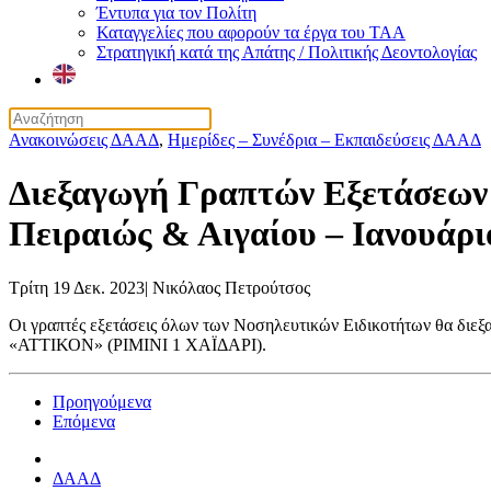
Έντυπα για τον Πολίτη
Καταγγελίες που αφορούν τα έργα του ΤΑΑ
Στρατηγική κατά της Απάτης / Πολιτικής Δεοντολογίας
Ανακοινώσεις ΔΑΑΔ
,
Ημερίδες – Συνέδρια – Εκπαιδεύσεις ΔΑΑΔ
Διεξαγωγή Γραπτών Εξετάσεων 
Πειραιώς & Αιγαίου – Ιανουάρι
Τρίτη 19 Δεκ. 2023
|
Νικόλαος Πετρούτσος
Οι γραπτές εξετάσεις όλων των Νοσηλευτικών Ειδικοτήτων θα διεξ
«ΑΤΤΙΚΟΝ» (ΡΙΜΙΝΙ 1 ΧΑΪΔΑΡΙ).
Προηγούμενα
Επόμενα
ΔΑΑΔ