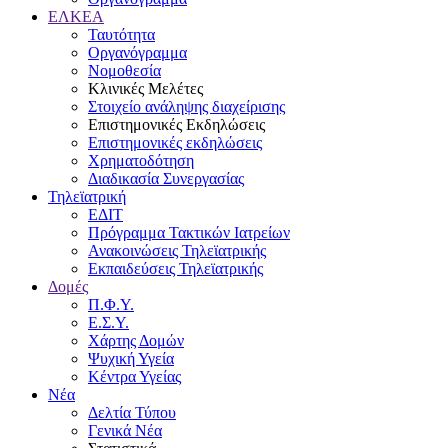
ΕΛΚΕΑ
Ταυτότητα
Οργανόγραμμα
Νομοθεσία
Κλινικές Μελέτες
Στοιχείο ανάληψης διαχείρισης
Επιστημονικές Εκδηλώσεις
Επιστημονικές εκδηλώσεις
Χρηματοδότηση
Διαδικασία Συνεργασίας
Τηλεϊατρική
ΕΔΙΤ
Πρόγραμμα Τακτικών Ιατρείων
Ανακοινώσεις Τηλεϊατρικής
Εκπαιδεύσεις Τηλεϊατρικής
Δομές
Π.Φ.Υ.
Ε.Σ.Υ.
Χάρτης Δομών
Ψυχική Υγεία
Κέντρα Υγείας
Νέα
Δελτία Τύπου
Γενικά Νέα