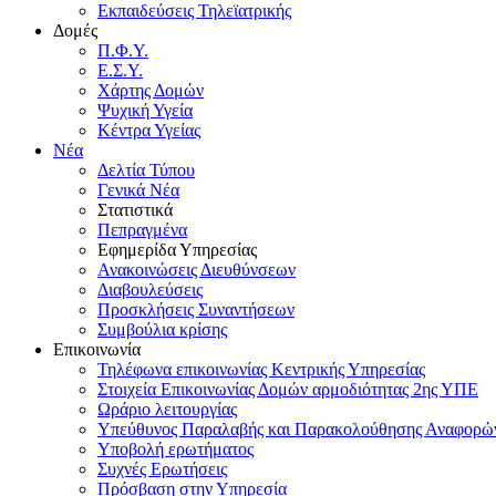
Εκπαιδεύσεις Τηλεϊατρικής
Δομές
Π.Φ.Υ.
Ε.Σ.Υ.
Χάρτης Δομών
Ψυχική Υγεία
Κέντρα Υγείας
Νέα
Δελτία Τύπου
Γενικά Νέα
Στατιστικά
Πεπραγμένα
Εφημερίδα Υπηρεσίας
Ανακοινώσεις Διευθύνσεων
Διαβουλεύσεις
Προσκλήσεις Συναντήσεων
Συμβούλια κρίσης
Επικοινωνία
Τηλέφωνα επικοινωνίας Κεντρικής Υπηρεσίας
Στοιχεία Επικοινωνίας Δομών αρμοδιότητας 2ης ΥΠΕ
Ωράριο λειτουργίας
Υπεύθυνος Παραλαβής και Παρακολούθησης Αναφορ
Υποβολή ερωτήματος
Συχνές Ερωτήσεις
Πρόσβαση στην Υπηρεσία