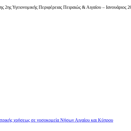
 2ης Υγειονομικής Περιφέρειας Πειραιώς & Αιγαίου – Ιανουάριος 2
ατρικής χρήσεως σε νοσοκομεία Νήσων Αιγαίου και Κύπρου