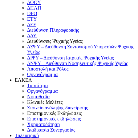
ΔΟΟΥ
ΔΠΑΠ
DPO
ΕΤΥ
ΔΕΕ
Διεύθυνση Πληροφορικής
ΔΔΥ
Διευθύνσεις Ψυχικής Υγείας
ΔΣΨΥ – Διεύθυνση Συντονισμού Υπηρεσιών Ψυχικής
Υγείας
ΔΙΨΥ – Διεύθυνση Ιατρικής Ψυχικής Υγείας
ΔΝΨΥ – Διεύθυνση Νοσηλευτικής Ψυχικής Υγείας
Αποστολή και Ρόλος
Οργανόγραμμα
ΕΛΚΕΑ
Ταυτότητα
Οργανόγραμμα
Νομοθεσία
Κλινικές Μελέτες
Στοιχείο ανάληψης διαχείρισης
Επιστημονικές Εκδηλώσεις
Επιστημονικές εκδηλώσεις
Χρηματοδότηση
Διαδικασία Συνεργασίας
Τηλεϊατρική