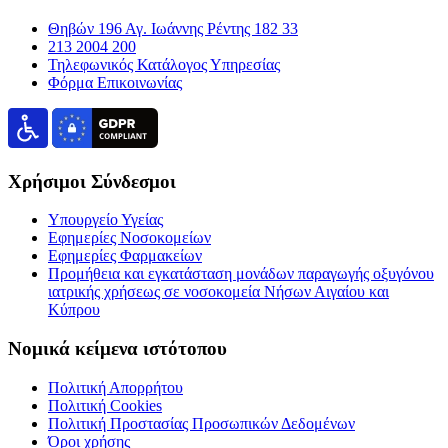
Θηβών 196 Αγ. Ιωάννης Ρέντης 182 33
213 2004 200
Τηλεφωνικός Κατάλογος Υπηρεσίας
Φόρμα Επικοινωνίας
Χρήσιμοι Σύνδεσμοι
Υπουργείο Υγείας
Εφημερίες Νοσοκομείων
Εφημερίες Φαρμακείων
Προμήθεια και εγκατάσταση μονάδων παραγωγής οξυγόνου
ιατρικής χρήσεως σε νοσοκομεία Νήσων Αιγαίου και
Κύπρου
Νομικά κείμενα ιστότοπου
Πολιτική Απορρήτου
Πολιτική Cookies
Πολιτική Προστασίας Προσωπικών Δεδομένων
Όροι χρήσης