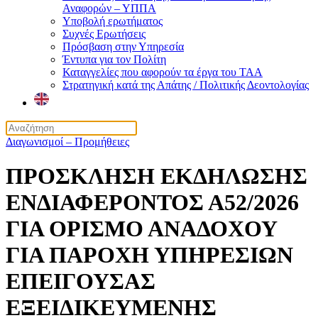
Αναφορών – ΥΠΠΑ
Υποβολή ερωτήματος
Συχνές Ερωτήσεις
Πρόσβαση στην Υπηρεσία
Έντυπα για τον Πολίτη
Καταγγελίες που αφορούν τα έργα του ΤΑΑ
Στρατηγική κατά της Απάτης / Πολιτικής Δεοντολογίας
Διαγωνισμοί – Προμήθειες
ΠΡΟΣΚΛΗΣΗ ΕΚΔΗΛΩΣΗΣ
ΕΝΔΙΑΦΕΡΟΝΤΟΣ Α52/2026
ΓΙΑ ΟΡΙΣΜΟ ΑΝΑΔΟΧΟΥ
ΓΙΑ ΠΑΡΟΧΗ ΥΠΗΡΕΣΙΩΝ
ΕΠΕΙΓΟΥΣΑΣ
ΕΞΕΙΔΙΚΕΥΜΕΝΗΣ