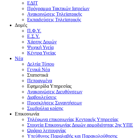
ΕΔΙΤ
Πρόγραμμα Τακτικών Ιατρείων
Ανακοινώσεις Τηλεϊατρικής
Εκπαιδεύσεις Τηλεϊατρικής
Δομές
Π.Φ.Υ.
Ε.Σ.Υ.
Χάρτης Δομών
Ψυχική Υγεία
Κέντρα Υγείας
Νέα
Δελτία Τύπου
Γενικά Νέα
Στατιστικά
Πεπραγμένα
Εφημερίδα Υπηρεσίας
Ανακοινώσεις Διευθύνσεων
Διαβουλεύσεις
Προσκλήσεις Συναντήσεων
Συμβούλια κρίσης
Επικοινωνία
Τηλέφωνα επικοινωνίας Κεντρικής Υπηρεσίας
Στοιχεία Επικοινωνίας Δομών αρμοδιότητας 2ης ΥΠΕ
Ωράριο λειτουργίας
Υπεύθυνος Παραλαβής και Παρακολούθησης