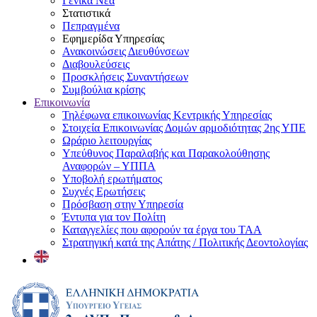
Γενικά Νέα
Στατιστικά
Πεπραγμένα
Εφημερίδα Υπηρεσίας
Ανακοινώσεις Διευθύνσεων
Διαβουλεύσεις
Προσκλήσεις Συναντήσεων
Συμβούλια κρίσης
Επικοινωνία
Τηλέφωνα επικοινωνίας Κεντρικής Υπηρεσίας
Στοιχεία Επικοινωνίας Δομών αρμοδιότητας 2ης ΥΠΕ
Ωράριο λειτουργίας
Υπεύθυνος Παραλαβής και Παρακολούθησης
Αναφορών – ΥΠΠΑ
Υποβολή ερωτήματος
Συχνές Ερωτήσεις
Πρόσβαση στην Υπηρεσία
Έντυπα για τον Πολίτη
Καταγγελίες που αφορούν τα έργα του ΤΑΑ
Στρατηγική κατά της Απάτης / Πολιτικής Δεοντολογίας