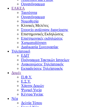
Οργανόγραμμα
ΕΛΚΕΑ
Ταυτότητα
Οργανόγραμμα
Νομοθεσία
Κλινικές Μελέτες
Στοιχείο ανάληψης διαχείρισης
Επιστημονικές Εκδηλώσεις
Επιστημονικές εκδηλώσεις
Χρηματοδότηση
Διαδικασία Συνεργασίας
Τηλεϊατρική
ΕΔΙΤ
Πρόγραμμα Τακτικών Ιατρείων
Ανακοινώσεις Τηλεϊατρικής
Εκπαιδεύσεις Τηλεϊατρικής
Δομές
Π.Φ.Υ.
Ε.Σ.Υ.
Χάρτης Δομών
Ψυχική Υγεία
Κέντρα Υγείας
Νέα
Δελτία Τύπου