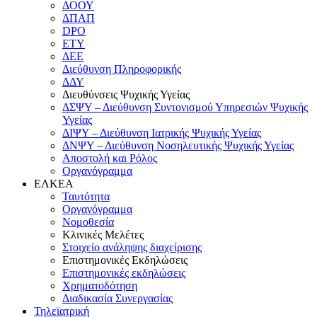
ΔΟΟΥ
ΔΠΑΠ
DPO
ΕΤΥ
ΔΕΕ
Διεύθυνση Πληροφορικής
ΔΔΥ
Διευθύνσεις Ψυχικής Υγείας
ΔΣΨΥ – Διεύθυνση Συντονισμού Υπηρεσιών Ψυχικής
Υγείας
ΔΙΨΥ – Διεύθυνση Ιατρικής Ψυχικής Υγείας
ΔΝΨΥ – Διεύθυνση Νοσηλευτικής Ψυχικής Υγείας
Αποστολή και Ρόλος
Οργανόγραμμα
ΕΛΚΕΑ
Ταυτότητα
Οργανόγραμμα
Νομοθεσία
Κλινικές Μελέτες
Στοιχείο ανάληψης διαχείρισης
Επιστημονικές Εκδηλώσεις
Επιστημονικές εκδηλώσεις
Χρηματοδότηση
Διαδικασία Συνεργασίας
Τηλεϊατρική