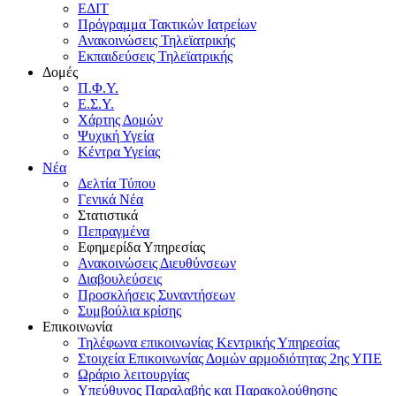
ΕΔΙΤ
Πρόγραμμα Τακτικών Ιατρείων
Ανακοινώσεις Τηλεϊατρικής
Εκπαιδεύσεις Τηλεϊατρικής
Δομές
Π.Φ.Υ.
Ε.Σ.Υ.
Χάρτης Δομών
Ψυχική Υγεία
Κέντρα Υγείας
Νέα
Δελτία Τύπου
Γενικά Νέα
Στατιστικά
Πεπραγμένα
Εφημερίδα Υπηρεσίας
Ανακοινώσεις Διευθύνσεων
Διαβουλεύσεις
Προσκλήσεις Συναντήσεων
Συμβούλια κρίσης
Επικοινωνία
Τηλέφωνα επικοινωνίας Κεντρικής Υπηρεσίας
Στοιχεία Επικοινωνίας Δομών αρμοδιότητας 2ης ΥΠΕ
Ωράριο λειτουργίας
Υπεύθυνος Παραλαβής και Παρακολούθησης