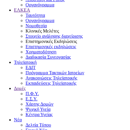
Οργανόγραμμα
ΕΛΚΕΑ
Ταυτότητα
Οργανόγραμμα
Νομοθεσία
Κλινικές Μελέτες
Στοιχείο ανάληψης διαχείρισης
Επιστημονικές Εκδηλώσεις
Επιστημονικές εκδηλώσεις
Χρηματοδότηση
Διαδικασία Συνεργασίας
Τηλεϊατρική
ΕΔΙΤ
Πρόγραμμα Τακτικών Ιατρείων
Ανακοινώσεις Τηλεϊατρικής
Εκπαιδεύσεις Τηλεϊατρικής
Δομές
Π.Φ.Υ.
Ε.Σ.Υ.
Χάρτης Δομών
Ψυχική Υγεία
Κέντρα Υγείας
Νέα
Δελτία Τύπου