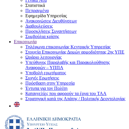
Γενικά Νέα
Στατιστικά
Πεπραγμένα
Εφημερίδα Υπηρεσίας
Ανακοινώσεις Διευθύνσεων
Διαβουλεύσεις
Προσκλήσεις Συναντήσεων
Συμβούλια κρίσης
Επικοινωνία
Τηλέφωνα επικοινωνίας Κεντρικής Υπηρεσίας
Στοιχεία Επικοινωνίας Δομών αρμοδιότητας 2ης ΥΠΕ
Ωράριο λειτουργίας
Υπεύθυνος Παραλαβής και Παρακολούθησης
Αναφορών – ΥΠΠΑ
Υποβολή ερωτήματος
Συχνές Ερωτήσεις
Πρόσβαση στην Υπηρεσία
Έντυπα για τον Πολίτη
Καταγγελίες που αφορούν τα έργα του ΤΑΑ
Στρατηγική κατά της Απάτης / Πολιτικής Δεοντολογίας