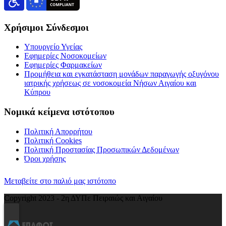
Χρήσιμοι Σύνδεσμοι
Υπουργείο Υγείας
Εφημερίες Νοσοκομείων
Εφημερίες Φαρμακείων
Προμήθεια και εγκατάσταση μονάδων παραγωγής οξυγόνου
ιατρικής χρήσεως σε νοσοκομεία Νήσων Αιγαίου και
Κύπρου
Νομικά κείμενα ιστότοπου
Πολιτική Απορρήτου
Πολιτική Cookies
Πολιτική Προστασίας Προσωπικών Δεδομένων
Όροι χρήσης
Μεταβείτε στο παλιό μας ιστότοπο
Copyright 2023 - 2η ΔΥΠε Πειραιώς και Αιγαίου