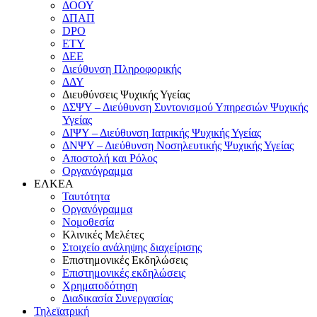
ΔΟΟΥ
ΔΠΑΠ
DPO
ΕΤΥ
ΔΕΕ
Διεύθυνση Πληροφορικής
ΔΔΥ
Διευθύνσεις Ψυχικής Υγείας
ΔΣΨΥ – Διεύθυνση Συντονισμού Υπηρεσιών Ψυχικής
Υγείας
ΔΙΨΥ – Διεύθυνση Ιατρικής Ψυχικής Υγείας
ΔΝΨΥ – Διεύθυνση Νοσηλευτικής Ψυχικής Υγείας
Αποστολή και Ρόλος
Οργανόγραμμα
ΕΛΚΕΑ
Ταυτότητα
Οργανόγραμμα
Νομοθεσία
Κλινικές Μελέτες
Στοιχείο ανάληψης διαχείρισης
Επιστημονικές Εκδηλώσεις
Επιστημονικές εκδηλώσεις
Χρηματοδότηση
Διαδικασία Συνεργασίας
Τηλεϊατρική