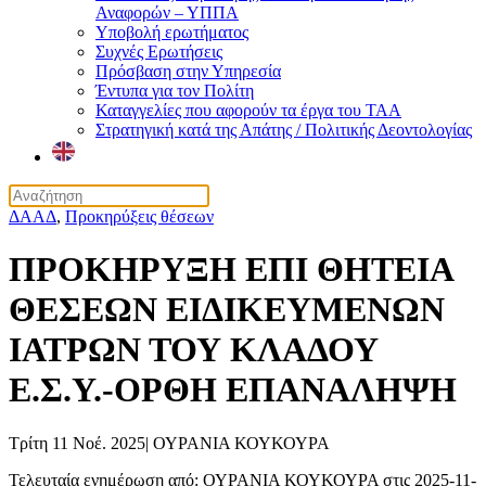
Αναφορών – ΥΠΠΑ
Υποβολή ερωτήματος
Συχνές Ερωτήσεις
Πρόσβαση στην Υπηρεσία
Έντυπα για τον Πολίτη
Καταγγελίες που αφορούν τα έργα του ΤΑΑ
Στρατηγική κατά της Απάτης / Πολιτικής Δεοντολογίας
ΔΑΑΔ
,
Προκηρύξεις θέσεων
ΠΡΟΚΗΡΥΞΗ ΕΠΙ ΘΗΤΕΙΑ
ΘΕΣΕΩΝ ΕΙΔΙΚΕΥΜΕΝΩΝ
ΙΑΤΡΩΝ ΤΟΥ ΚΛΑΔΟΥ
Ε.Σ.Υ.-ΟΡΘΗ ΕΠΑΝΑΛΗΨΗ
Τρίτη 11 Νοέ. 2025
|
ΟΥΡΑΝΙΑ ΚΟΥΚΟΥΡΑ
Τελευταία ενημέρωση από: ΟΥΡΑΝΙΑ ΚΟΥΚΟΥΡΑ στις 2025-11-