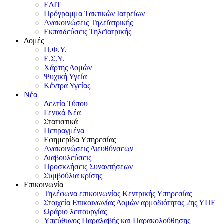
ΕΔΙΤ
Πρόγραμμα Τακτικών Ιατρείων
Ανακοινώσεις Τηλεϊατρικής
Εκπαιδεύσεις Τηλεϊατρικής
Δομές
Π.Φ.Υ.
Ε.Σ.Υ.
Χάρτης Δομών
Ψυχική Υγεία
Κέντρα Υγείας
Νέα
Δελτία Τύπου
Γενικά Νέα
Στατιστικά
Πεπραγμένα
Εφημερίδα Υπηρεσίας
Ανακοινώσεις Διευθύνσεων
Διαβουλεύσεις
Προσκλήσεις Συναντήσεων
Συμβούλια κρίσης
Επικοινωνία
Τηλέφωνα επικοινωνίας Κεντρικής Υπηρεσίας
Στοιχεία Επικοινωνίας Δομών αρμοδιότητας 2ης ΥΠΕ
Ωράριο λειτουργίας
Υπεύθυνος Παραλαβής και Παρακολούθησης