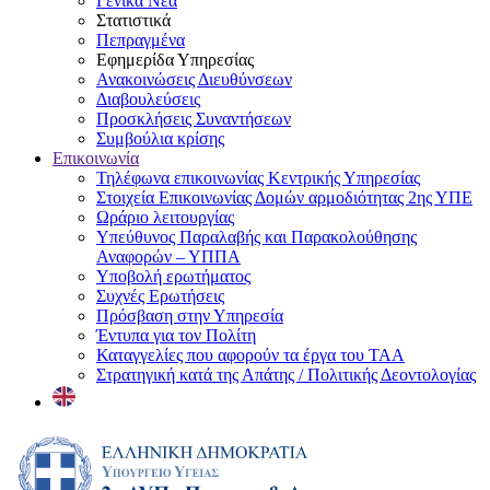
Γενικά Νέα
Στατιστικά
Πεπραγμένα
Εφημερίδα Υπηρεσίας
Ανακοινώσεις Διευθύνσεων
Διαβουλεύσεις
Προσκλήσεις Συναντήσεων
Συμβούλια κρίσης
Επικοινωνία
Τηλέφωνα επικοινωνίας Κεντρικής Υπηρεσίας
Στοιχεία Επικοινωνίας Δομών αρμοδιότητας 2ης ΥΠΕ
Ωράριο λειτουργίας
Υπεύθυνος Παραλαβής και Παρακολούθησης
Αναφορών – ΥΠΠΑ
Υποβολή ερωτήματος
Συχνές Ερωτήσεις
Πρόσβαση στην Υπηρεσία
Έντυπα για τον Πολίτη
Καταγγελίες που αφορούν τα έργα του ΤΑΑ
Στρατηγική κατά της Απάτης / Πολιτικής Δεοντολογίας