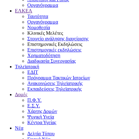
Οργανόγραμμα
ΕΛΚΕΑ
Ταυτότητα
Οργανόγραμμα
Νομοθεσία
Κλινικές Μελέτες
Στοιχείο ανάληψης διαχείρισης
Επιστημονικές Εκδηλώσεις
Επιστημονικές εκδηλώσεις
Χρηματοδότηση
Διαδικασία Συνεργασίας
Τηλεϊατρική
ΕΔΙΤ
Πρόγραμμα Τακτικών Ιατρείων
Ανακοινώσεις Τηλεϊατρικής
Εκπαιδεύσεις Τηλεϊατρικής
Δομές
Π.Φ.Υ.
Ε.Σ.Υ.
Χάρτης Δομών
Ψυχική Υγεία
Κέντρα Υγείας
Νέα
Δελτία Τύπου