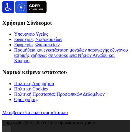
Χρήσιμοι Σύνδεσμοι
Υπουργείο Υγείας
Εφημερίες Νοσοκομείων
Εφημερίες Φαρμακείων
Προμήθεια και εγκατάσταση μονάδων παραγωγής οξυγόνου
ιατρικής χρήσεως σε νοσοκομεία Νήσων Αιγαίου και
Κύπρου
Νομικά κείμενα ιστότοπου
Πολιτική Απορρήτου
Πολιτική Cookies
Πολιτική Προστασίας Προσωπικών Δεδομένων
Όροι χρήσης
Μεταβείτε στο παλιό μας ιστότοπο
Copyright 2023 - 2η ΔΥΠε Πειραιώς και Αιγαίου