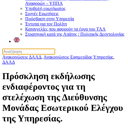
Αναφορών – ΥΠΠΑ
Υποβολή ερωτήματος
Συχνές Ερωτήσεις
Πρόσβαση στην Υπηρεσία
Έντυπα για τον Πολίτη
Καταγγελίες που αφορούν τα έργα του ΤΑΑ
Στρατηγική κατά της Απάτης / Πολιτικής Δεοντολογίας
Ανακοινώσεις ΔΑΑΔ
,
Ανακοινώσεις Εφημερίδας Υπηρεσίας
,
ΔΑΑΔ
Πρόσκληση εκδήλωσης
ενδιαφέροντος για τη
στελέχωση της Διεύθυνσης
Μονάδας Εσωτερικού Ελέγχου
της Υπηρεσίας.