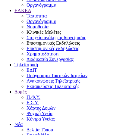
Οργανόγραμμα
ΕΛΚΕΑ
Ταυτότητα
Οργανόγραμμα
Νομοθεσία
Κλινικές Μελέτες
Στοιχείο ανάληψης διαχείρισης
Επιστημονικές Εκδηλώσεις
Επιστημονικές εκδηλώσεις
Χρηματοδότηση
Διαδικασία Συνεργασίας
Τηλεϊατρική
ΕΔΙΤ
Πρόγραμμα Τακτικών Ιατρείων
Ανακοινώσεις Τηλεϊατρικής
Εκπαιδεύσεις Τηλεϊατρικής
Δομές
Π.Φ.Υ.
Ε.Σ.Υ.
Χάρτης Δομών
Ψυχική Υγεία
Κέντρα Υγείας
Νέα
Δελτία Τύπου