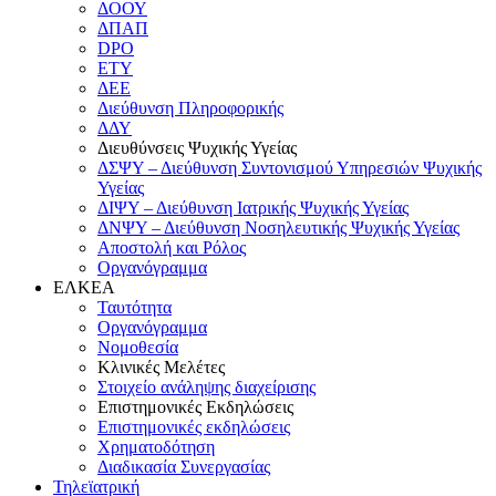
ΔΟΟΥ
ΔΠΑΠ
DPO
ΕΤΥ
ΔΕΕ
Διεύθυνση Πληροφορικής
ΔΔΥ
Διευθύνσεις Ψυχικής Υγείας
ΔΣΨΥ – Διεύθυνση Συντονισμού Υπηρεσιών Ψυχικής
Υγείας
ΔΙΨΥ – Διεύθυνση Ιατρικής Ψυχικής Υγείας
ΔΝΨΥ – Διεύθυνση Νοσηλευτικής Ψυχικής Υγείας
Αποστολή και Ρόλος
Οργανόγραμμα
ΕΛΚΕΑ
Ταυτότητα
Οργανόγραμμα
Νομοθεσία
Κλινικές Μελέτες
Στοιχείο ανάληψης διαχείρισης
Επιστημονικές Εκδηλώσεις
Επιστημονικές εκδηλώσεις
Χρηματοδότηση
Διαδικασία Συνεργασίας
Τηλεϊατρική