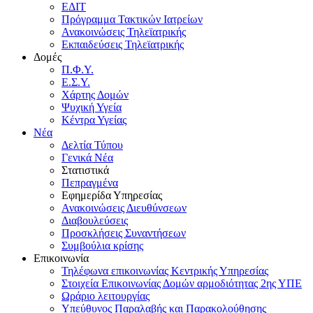
ΕΔΙΤ
Πρόγραμμα Τακτικών Ιατρείων
Ανακοινώσεις Τηλεϊατρικής
Εκπαιδεύσεις Τηλεϊατρικής
Δομές
Π.Φ.Υ.
Ε.Σ.Υ.
Χάρτης Δομών
Ψυχική Υγεία
Κέντρα Υγείας
Νέα
Δελτία Τύπου
Γενικά Νέα
Στατιστικά
Πεπραγμένα
Εφημερίδα Υπηρεσίας
Ανακοινώσεις Διευθύνσεων
Διαβουλεύσεις
Προσκλήσεις Συναντήσεων
Συμβούλια κρίσης
Επικοινωνία
Τηλέφωνα επικοινωνίας Κεντρικής Υπηρεσίας
Στοιχεία Επικοινωνίας Δομών αρμοδιότητας 2ης ΥΠΕ
Ωράριο λειτουργίας
Υπεύθυνος Παραλαβής και Παρακολούθησης