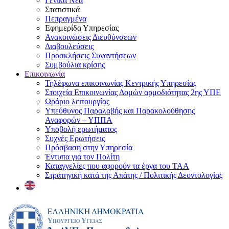
Γενικά Νέα
Στατιστικά
Πεπραγμένα
Εφημερίδα Υπηρεσίας
Ανακοινώσεις Διευθύνσεων
Διαβουλεύσεις
Προσκλήσεις Συναντήσεων
Συμβούλια κρίσης
Επικοινωνία
Τηλέφωνα επικοινωνίας Κεντρικής Υπηρεσίας
Στοιχεία Επικοινωνίας Δομών αρμοδιότητας 2ης ΥΠΕ
Ωράριο λειτουργίας
Υπεύθυνος Παραλαβής και Παρακολούθησης
Αναφορών – ΥΠΠΑ
Υποβολή ερωτήματος
Συχνές Ερωτήσεις
Πρόσβαση στην Υπηρεσία
Έντυπα για τον Πολίτη
Καταγγελίες που αφορούν τα έργα του ΤΑΑ
Στρατηγική κατά της Απάτης / Πολιτικής Δεοντολογίας