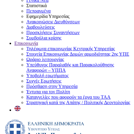
Γενικά Νέα
Στατιστικά
Πεπραγμένα
Εφημερίδα Υπηρεσίας
Ανακοινώσεις Διευθύνσεων
Διαβουλεύσεις
Προσκλήσεις Συναντήσεων
Συμβούλια κρίσης
Επικοινωνία
Τηλέφωνα επικοινωνίας Κεντρικής Υπηρεσίας
Στοιχεία Επικοινωνίας Δομών αρμοδιότητας 2ης ΥΠΕ
Ωράριο λειτουργίας
Υπεύθυνος Παραλαβής και Παρακολούθησης
Αναφορών – ΥΠΠΑ
Υποβολή ερωτήματος
Συχνές Ερωτήσεις
Πρόσβαση στην Υπηρεσία
Έντυπα για τον Πολίτη
Καταγγελίες που αφορούν τα έργα του ΤΑΑ
Στρατηγική κατά της Απάτης / Πολιτικής Δεοντολογίας