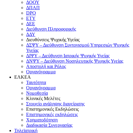
ΔΟΟΥ
ΔΠΑΠ
DPO
ΕΤΥ
ΔΕΕ
Διεύθυνση Πληροφορικής
ΔΔΥ
Διευθύνσεις Ψυχικής Υγείας
ΔΣΨΥ – Διεύθυνση Συντονισμού Υπηρεσιών Ψυχικής
Υγείας
ΔΙΨΥ – Διεύθυνση Ιατρικής Ψυχικής Υγείας
ΔΝΨΥ – Διεύθυνση Νοσηλευτικής Ψυχικής Υγείας
Αποστολή και Ρόλος
Οργανόγραμμα
ΕΛΚΕΑ
Ταυτότητα
Οργανόγραμμα
Νομοθεσία
Κλινικές Μελέτες
Στοιχείο ανάληψης διαχείρισης
Επιστημονικές Εκδηλώσεις
Επιστημονικές εκδηλώσεις
Χρηματοδότηση
Διαδικασία Συνεργασίας
Τηλεϊατρική