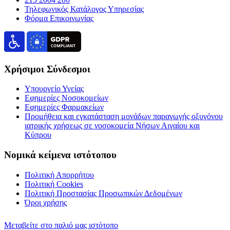
Τηλεφωνικός Κατάλογος Υπηρεσίας
Φόρμα Επικοινωνίας
Χρήσιμοι Σύνδεσμοι
Υπουργείο Υγείας
Εφημερίες Νοσοκομείων
Εφημερίες Φαρμακείων
Προμήθεια και εγκατάσταση μονάδων παραγωγής οξυγόνου
ιατρικής χρήσεως σε νοσοκομεία Νήσων Αιγαίου και
Κύπρου
Νομικά κείμενα ιστότοπου
Πολιτική Απορρήτου
Πολιτική Cookies
Πολιτική Προστασίας Προσωπικών Δεδομένων
Όροι χρήσης
Μεταβείτε στο παλιό μας ιστότοπο