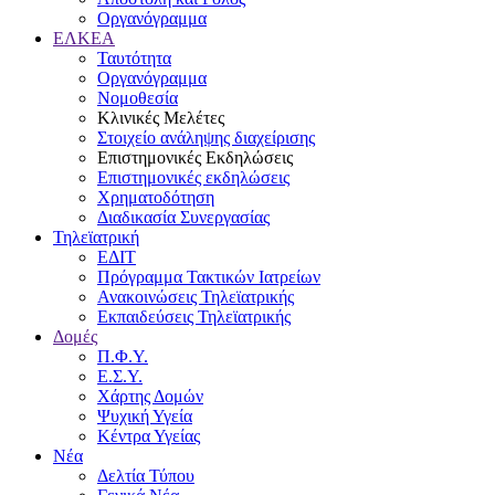
Οργανόγραμμα
ΕΛΚΕΑ
Ταυτότητα
Οργανόγραμμα
Νομοθεσία
Κλινικές Μελέτες
Στοιχείο ανάληψης διαχείρισης
Επιστημονικές Εκδηλώσεις
Επιστημονικές εκδηλώσεις
Χρηματοδότηση
Διαδικασία Συνεργασίας
Τηλεϊατρική
ΕΔΙΤ
Πρόγραμμα Τακτικών Ιατρείων
Ανακοινώσεις Τηλεϊατρικής
Εκπαιδεύσεις Τηλεϊατρικής
Δομές
Π.Φ.Υ.
Ε.Σ.Υ.
Χάρτης Δομών
Ψυχική Υγεία
Κέντρα Υγείας
Νέα
Δελτία Τύπου