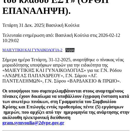
ΕΠΑΝΑΛΗΨΗ).
Τετάρτη 31 Δεκ. 2025
|
Βασιλική Κούτλα
Τελευταία ενημέρωση από: Βασιλική Κούτλα στις 2026-02-12
10:29:02
ΜΑΙΕΥΤΙΚΗ ΚΑΙ ΓΥΝΑΙΚΟΛΟΓΙΑ-2
Λήψη
Σήμερα ημέρα Τετάρτη, 31-12-2025, αναρτήθηκε ο πίνακας νέας
μοριοδότησης υποψήφιων ιατρών για την ειδικότητα της
«ΜΑΙΕΥΤΙΚΗΣ ΚΑΙ ΓΥΝΑΙΚΟΛΟΓΙΑΣ» για τα: Γ.Ν. Ρόδου
«ΑΝΔΡΕΑΣ ΠΑΠΑΝΔΡΕΟΥ», Γ.Ν. Σάμου «ΑΓ.
ΠΑΝΤΕΛΕΗΜΩΝ», Γ.Ν. Σύρου «ΒΑΡΔΑΚΕΙΟ & ΠΡΩΙΟ».
Οι υποψήφιοι που συμπεριλαμβάνονται στους αναρτημένους
πίνακες έχουν δικαίωμα να υποβάλλουν έγγραφη ένσταση κατά
των ανωτέρω πινάκων,
στη Γραμματεία του Συμβουλίου
Κρίσης και Επιλογής εντός προθεσμίας πέντε (5) εργάσιμων
ημερών, που αρχίζει από την ημερομηνία της ανάρτησης στην
ακόλουθη ηλεκτρονική διεύθυνση
gram.symvoulia@2dype.gov.gr