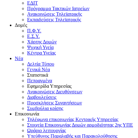
ΕΔΙΤ
Πρόγραμμα Τακτικών Ιατρείων
Ανακοινώσεις Τηλεϊατρικής
Εκπαιδεύσεις Τηλεϊατρικής
Δομές
Π.Φ.Υ.
Ε.Σ.Υ.
Χάρτης Δομών
Ψυχική Υγεία
Κέντρα Υγείας
Νέα
Δελτία Τύπου
Γενικά Νέα
Στατιστικά
Πεπραγμένα
Εφημερίδα Υπηρεσίας
Ανακοινώσεις Διευθύνσεων
Διαβουλεύσεις
Προσκλήσεις Συναντήσεων
Συμβούλια κρίσης
Επικοινωνία
Τηλέφωνα επικοινωνίας Κεντρικής Υπηρεσίας
Στοιχεία Επικοινωνίας Δομών αρμοδιότητας 2ης ΥΠΕ
Ωράριο λειτουργίας
Υπεύθυνος Παραλαβής και Παρακολούθησης