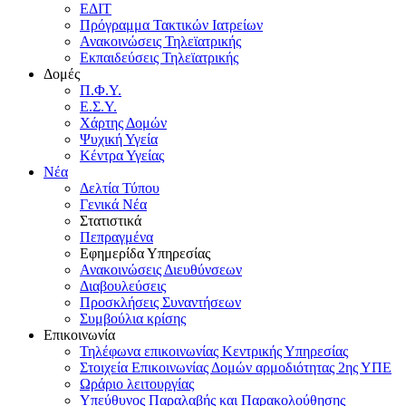
ΕΔΙΤ
Πρόγραμμα Τακτικών Ιατρείων
Ανακοινώσεις Τηλεϊατρικής
Εκπαιδεύσεις Τηλεϊατρικής
Δομές
Π.Φ.Υ.
Ε.Σ.Υ.
Χάρτης Δομών
Ψυχική Υγεία
Κέντρα Υγείας
Νέα
Δελτία Τύπου
Γενικά Νέα
Στατιστικά
Πεπραγμένα
Εφημερίδα Υπηρεσίας
Ανακοινώσεις Διευθύνσεων
Διαβουλεύσεις
Προσκλήσεις Συναντήσεων
Συμβούλια κρίσης
Επικοινωνία
Τηλέφωνα επικοινωνίας Κεντρικής Υπηρεσίας
Στοιχεία Επικοινωνίας Δομών αρμοδιότητας 2ης ΥΠΕ
Ωράριο λειτουργίας
Υπεύθυνος Παραλαβής και Παρακολούθησης