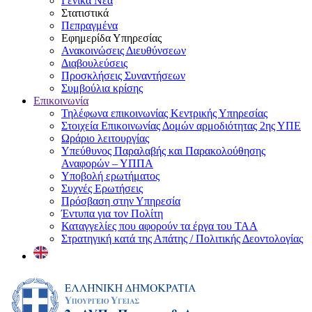
Γενικά Νέα
Στατιστικά
Πεπραγμένα
Εφημερίδα Υπηρεσίας
Ανακοινώσεις Διευθύνσεων
Διαβουλεύσεις
Προσκλήσεις Συναντήσεων
Συμβούλια κρίσης
Επικοινωνία
Τηλέφωνα επικοινωνίας Κεντρικής Υπηρεσίας
Στοιχεία Επικοινωνίας Δομών αρμοδιότητας 2ης ΥΠΕ
Ωράριο λειτουργίας
Υπεύθυνος Παραλαβής και Παρακολούθησης
Αναφορών – ΥΠΠΑ
Υποβολή ερωτήματος
Συχνές Ερωτήσεις
Πρόσβαση στην Υπηρεσία
Έντυπα για τον Πολίτη
Καταγγελίες που αφορούν τα έργα του ΤΑΑ
Στρατηγική κατά της Απάτης / Πολιτικής Δεοντολογίας