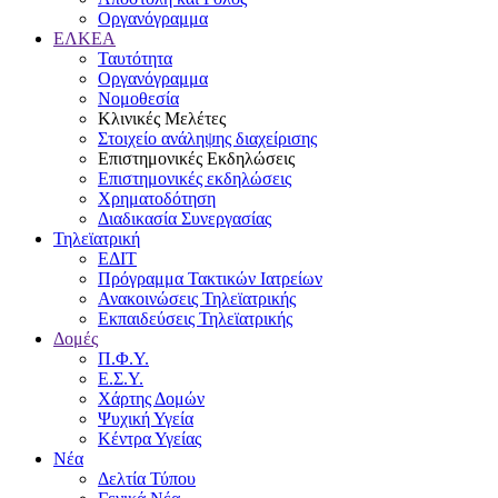
Οργανόγραμμα
ΕΛΚΕΑ
Ταυτότητα
Οργανόγραμμα
Νομοθεσία
Κλινικές Μελέτες
Στοιχείο ανάληψης διαχείρισης
Επιστημονικές Εκδηλώσεις
Επιστημονικές εκδηλώσεις
Χρηματοδότηση
Διαδικασία Συνεργασίας
Τηλεϊατρική
ΕΔΙΤ
Πρόγραμμα Τακτικών Ιατρείων
Ανακοινώσεις Τηλεϊατρικής
Εκπαιδεύσεις Τηλεϊατρικής
Δομές
Π.Φ.Υ.
Ε.Σ.Υ.
Χάρτης Δομών
Ψυχική Υγεία
Κέντρα Υγείας
Νέα
Δελτία Τύπου