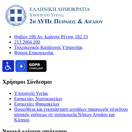
Θηβών 196 Αγ. Ιωάννης Ρέντης 182 33
213 2004 200
Τηλεφωνικός Κατάλογος Υπηρεσίας
Φόρμα Επικοινωνίας
Χρήσιμοι Σύνδεσμοι
Υπουργείο Υγείας
Εφημερίες Νοσοκομείων
Εφημερίες Φαρμακείων
Προμήθεια και εγκατάσταση μονάδων παραγωγής οξυγόνου
ιατρικής χρήσεως σε νοσοκομεία Νήσων Αιγαίου και
Κύπρου
Νομικά κείμενα ιστότοπου