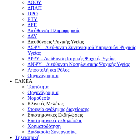
ΔΟΟΥ
ΔΠΑΠ
DPO
ΕΤΥ
ΔΕΕ
Διεύθυνση Πληροφορικής
ΔΔΥ
Διευθύνσεις Ψυχικής Υγείας
ΔΣΨΥ – Διεύθυνση Συντονισμού Υπηρεσιών Ψυχικής
Υγείας
ΔΙΨΥ – Διεύθυνση Ιατρικής Ψυχικής Υγείας
ΔΝΨΥ – Διεύθυνση Νοσηλευτικής Ψυχικής Υγείας
Αποστολή και Ρόλος
Οργανόγραμμα
ΕΛΚΕΑ
Ταυτότητα
Οργανόγραμμα
Νομοθεσία
Κλινικές Μελέτες
Στοιχείο ανάληψης διαχείρισης
Επιστημονικές Εκδηλώσεις
Επιστημονικές εκδηλώσεις
Χρηματοδότηση
Διαδικασία Συνεργασίας
Τηλεϊατρική