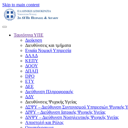
Skip to main content
Ταυτότητα ΥΠΕ
Διοίκηση
Διευθύνσεις και τμήματα
Ενιαία Νομική Υπηρεσία
ΔΑΑΔ
ΚΕΠΥ
ΔΟΟΥ
ΔΠΑΠ
DPO
ΕΤΥ
ΔΕΕ
Διεύθυνση Πληροφορικής
ΔΔΥ
Διευθύνσεις Ψυχικής Υγείας
ΔΣΨΥ – Διεύθυνση Συντονισμού Υπηρεσιών Ψυχικής Υ
ΔΙΨΥ – Διεύθυνση Ιατρικής Ψυχικής Υγείας
ΔΝΨΥ – Διεύθυνση Νοσηλευτικής Ψυχικής Υγείας
Αποστολή και Ρόλος
Οργανόγραμμα