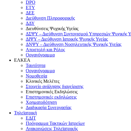
DPO
ΕΤΥ
ΔΕΕ
Διεύθυνση Πληροφορικής
ΔΔΥ
Διευθύνσεις Ψυχικής Υγείας
ΔΣΨΥ – Διεύθυνση Συντονισμού Υπηρεσιών Ψυχικής Υ
ΔΙΨΥ – Διεύθυνση Ιατρικής Ψυχικής Υγείας
ΔΝΨΥ – Διεύθυνση Νοσηλευτικής Ψυχικής Υγείας
Αποστολή και Ρόλος
Οργανόγραμμα
ΕΛΚΕΑ
Ταυτότητα
Οργανόγραμμα
Νομοθεσία
Κλινικές Μελέτες
Στοιχείο ανάληψης διαχείρισης
Επιστημονικές Εκδηλώσεις
Επιστημονικές εκδηλώσεις
Χρηματοδότηση
Διαδικασία Συνεργασίας
Τηλεϊατρική
ΕΔΙΤ
Πρόγραμμα Τακτικών Ιατρείων
Ανακοινώσεις Τηλεϊατρικής