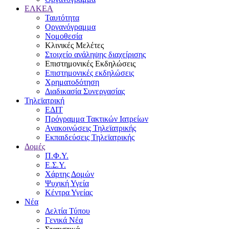
ΕΛΚΕΑ
Ταυτότητα
Οργανόγραμμα
Νομοθεσία
Κλινικές Μελέτες
Στοιχείο ανάληψης διαχείρισης
Επιστημονικές Εκδηλώσεις
Επιστημονικές εκδηλώσεις
Χρηματοδότηση
Διαδικασία Συνεργασίας
Τηλεϊατρική
ΕΔΙΤ
Πρόγραμμα Τακτικών Ιατρείων
Ανακοινώσεις Τηλεϊατρικής
Εκπαιδεύσεις Τηλεϊατρικής
Δομές
Π.Φ.Υ.
Ε.Σ.Υ.
Χάρτης Δομών
Ψυχική Υγεία
Κέντρα Υγείας
Νέα
Δελτία Τύπου
Γενικά Νέα