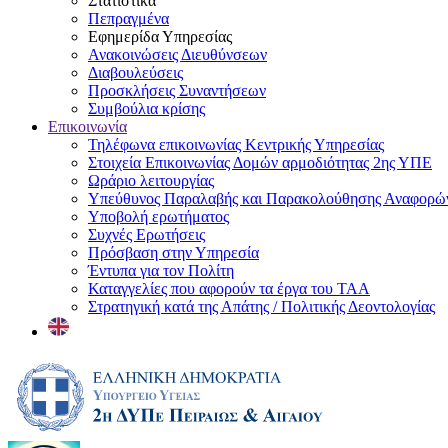
Στατιστικά
Πεπραγμένα
Εφημερίδα Υπηρεσίας
Ανακοινώσεις Διευθύνσεων
Διαβουλεύσεις
Προσκλήσεις Συναντήσεων
Συμβούλια κρίσης
Επικοινωνία
Τηλέφωνα επικοινωνίας Κεντρικής Υπηρεσίας
Στοιχεία Επικοινωνίας Δομών αρμοδιότητας 2ης ΥΠΕ
Ωράριο λειτουργίας
Υπεύθυνος Παραλαβής και Παρακολούθησης Αναφορ
Υποβολή ερωτήματος
Συχνές Ερωτήσεις
Πρόσβαση στην Υπηρεσία
Έντυπα για τον Πολίτη
Καταγγελίες που αφορούν τα έργα του ΤΑΑ
Στρατηγική κατά της Απάτης / Πολιτικής Δεοντολογίας