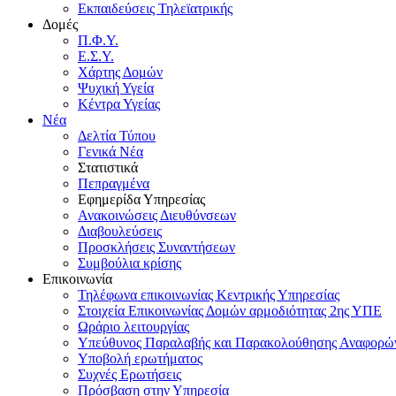
Εκπαιδεύσεις Τηλεϊατρικής
Δομές
Π.Φ.Υ.
Ε.Σ.Υ.
Χάρτης Δομών
Ψυχική Υγεία
Κέντρα Υγείας
Νέα
Δελτία Τύπου
Γενικά Νέα
Στατιστικά
Πεπραγμένα
Εφημερίδα Υπηρεσίας
Ανακοινώσεις Διευθύνσεων
Διαβουλεύσεις
Προσκλήσεις Συναντήσεων
Συμβούλια κρίσης
Επικοινωνία
Τηλέφωνα επικοινωνίας Κεντρικής Υπηρεσίας
Στοιχεία Επικοινωνίας Δομών αρμοδιότητας 2ης ΥΠΕ
Ωράριο λειτουργίας
Υπεύθυνος Παραλαβής και Παρακολούθησης Αναφορ
Υποβολή ερωτήματος
Συχνές Ερωτήσεις
Πρόσβαση στην Υπηρεσία