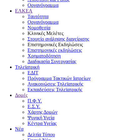
Οργανόγραμμα
ΕΛΚΕΑ
Ταυτότητα
Οργανόγραμμα
Νομοθεσία
Κλινικές Μελέτες
Στοιχείο ανάληψης διαχείρισης
Επιστημονικές Εκδηλώσεις
Επιστημονικές εκδηλώσεις
Χρηματοδότηση
Διαδικασία Συνεργασίας
Τηλεϊατρική
ΕΔΙΤ
Πρόγραμμα Τακτικών Ιατρείων
Ανακοινώσεις Τηλεϊατρικής
Εκπαιδεύσεις Τηλεϊατρικής
Δομές
Π.Φ.Υ.
Ε.Σ.Υ.
Χάρτης Δομών
Ψυχική Υγεία
Κέντρα Υγείας
Νέα
Δελτία Τύπου