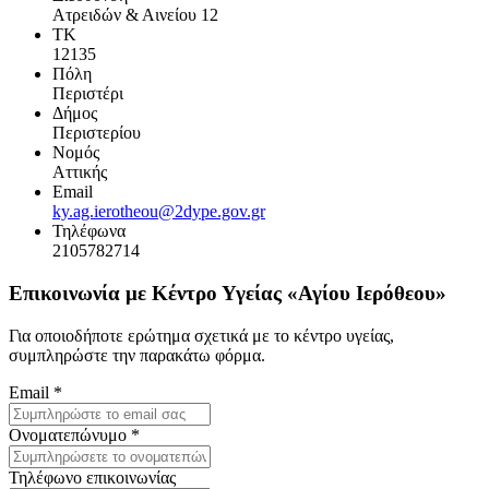
Ατρειδών & Αινείου 12
ΤΚ
12135
Πόλη
Περιστέρι
Δήμος
Περιστερίου
Νομός
Αττικής
Email
ky.ag.ierotheou@2dype.gov.gr
Τηλέφωνα
2105782714
Επικοινωνία με Κέντρο Υγείας «Αγίου Ιερόθεου»
Για οποιοδήποτε ερώτημα σχετικά με το κέντρο υγείας,
συμπληρώστε την παρακάτω φόρμα.
Email
*
Ονοματεπώνυμο
*
Τηλέφωνο επικοινωνίας