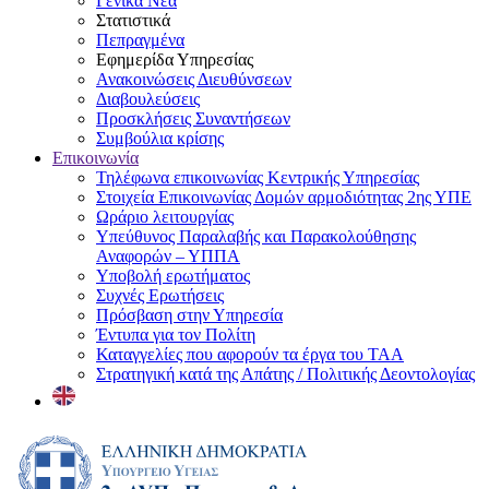
Γενικά Νέα
Στατιστικά
Πεπραγμένα
Εφημερίδα Υπηρεσίας
Ανακοινώσεις Διευθύνσεων
Διαβουλεύσεις
Προσκλήσεις Συναντήσεων
Συμβούλια κρίσης
Επικοινωνία
Τηλέφωνα επικοινωνίας Κεντρικής Υπηρεσίας
Στοιχεία Επικοινωνίας Δομών αρμοδιότητας 2ης ΥΠΕ
Ωράριο λειτουργίας
Υπεύθυνος Παραλαβής και Παρακολούθησης
Αναφορών – ΥΠΠΑ
Υποβολή ερωτήματος
Συχνές Ερωτήσεις
Πρόσβαση στην Υπηρεσία
Έντυπα για τον Πολίτη
Καταγγελίες που αφορούν τα έργα του ΤΑΑ
Στρατηγική κατά της Απάτης / Πολιτικής Δεοντολογίας