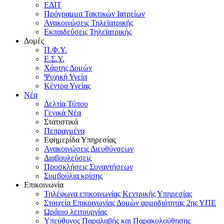
ΕΔΙΤ
Πρόγραμμα Τακτικών Ιατρείων
Ανακοινώσεις Τηλεϊατρικής
Εκπαιδεύσεις Τηλεϊατρικής
Δομές
Π.Φ.Υ.
Ε.Σ.Υ.
Χάρτης Δομών
Ψυχική Υγεία
Κέντρα Υγείας
Νέα
Δελτία Τύπου
Γενικά Νέα
Στατιστικά
Πεπραγμένα
Εφημερίδα Υπηρεσίας
Ανακοινώσεις Διευθύνσεων
Διαβουλεύσεις
Προσκλήσεις Συναντήσεων
Συμβούλια κρίσης
Επικοινωνία
Τηλέφωνα επικοινωνίας Κεντρικής Υπηρεσίας
Στοιχεία Επικοινωνίας Δομών αρμοδιότητας 2ης ΥΠΕ
Ωράριο λειτουργίας
Υπεύθυνος Παραλαβής και Παρακολούθησης