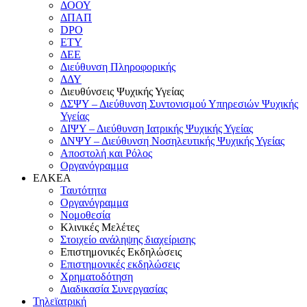
ΔΟΟΥ
ΔΠΑΠ
DPO
ΕΤΥ
ΔΕΕ
Διεύθυνση Πληροφορικής
ΔΔΥ
Διευθύνσεις Ψυχικής Υγείας
ΔΣΨΥ – Διεύθυνση Συντονισμού Υπηρεσιών Ψυχικής
Υγείας
ΔΙΨΥ – Διεύθυνση Ιατρικής Ψυχικής Υγείας
ΔΝΨΥ – Διεύθυνση Νοσηλευτικής Ψυχικής Υγείας
Αποστολή και Ρόλος
Οργανόγραμμα
ΕΛΚΕΑ
Ταυτότητα
Οργανόγραμμα
Νομοθεσία
Κλινικές Μελέτες
Στοιχείο ανάληψης διαχείρισης
Επιστημονικές Εκδηλώσεις
Επιστημονικές εκδηλώσεις
Χρηματοδότηση
Διαδικασία Συνεργασίας
Τηλεϊατρική