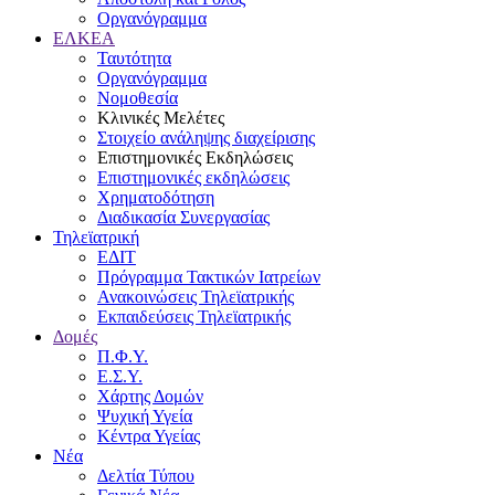
Οργανόγραμμα
ΕΛΚΕΑ
Ταυτότητα
Οργανόγραμμα
Νομοθεσία
Κλινικές Μελέτες
Στοιχείο ανάληψης διαχείρισης
Επιστημονικές Εκδηλώσεις
Επιστημονικές εκδηλώσεις
Χρηματοδότηση
Διαδικασία Συνεργασίας
Τηλεϊατρική
ΕΔΙΤ
Πρόγραμμα Τακτικών Ιατρείων
Ανακοινώσεις Τηλεϊατρικής
Εκπαιδεύσεις Τηλεϊατρικής
Δομές
Π.Φ.Υ.
Ε.Σ.Υ.
Χάρτης Δομών
Ψυχική Υγεία
Κέντρα Υγείας
Νέα
Δελτία Τύπου