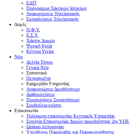
ΕΔΙΤ
Πρόγραμμα Τακτικών Ιατρείων
Ανακοινώσεις Τηλεϊατρικής
Εκπαιδεύσεις Τηλεϊατρικής
Δομές
Π.Φ.Υ.
Ε.Σ.Υ.
Χάρτης Δομών
Ψυχική Υγεία
Κέντρα Υγείας
Νέα
Δελτία Τύπου
Γενικά Νέα
Στατιστικά
Πεπραγμένα
Εφημερίδα Υπηρεσίας
Ανακοινώσεις Διευθύνσεων
Διαβουλεύσεις
Προσκλήσεις Συναντήσεων
Συμβούλια κρίσης
Επικοινωνία
Τηλέφωνα επικοινωνίας Κεντρικής Υπηρεσίας
Στοιχεία Επικοινωνίας Δομών αρμοδιότητας 2ης ΥΠΕ
Ωράριο λειτουργίας
Υπεύθυνος Παραλαβής και Παρακολούθησης