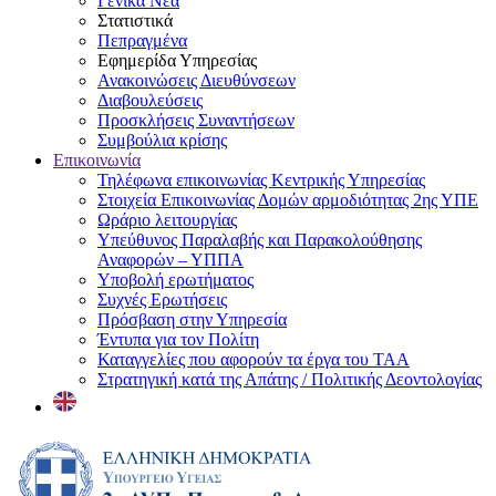
Γενικά Νέα
Στατιστικά
Πεπραγμένα
Εφημερίδα Υπηρεσίας
Ανακοινώσεις Διευθύνσεων
Διαβουλεύσεις
Προσκλήσεις Συναντήσεων
Συμβούλια κρίσης
Επικοινωνία
Τηλέφωνα επικοινωνίας Κεντρικής Υπηρεσίας
Στοιχεία Επικοινωνίας Δομών αρμοδιότητας 2ης ΥΠΕ
Ωράριο λειτουργίας
Υπεύθυνος Παραλαβής και Παρακολούθησης
Αναφορών – ΥΠΠΑ
Υποβολή ερωτήματος
Συχνές Ερωτήσεις
Πρόσβαση στην Υπηρεσία
Έντυπα για τον Πολίτη
Καταγγελίες που αφορούν τα έργα του ΤΑΑ
Στρατηγική κατά της Απάτης / Πολιτικής Δεοντολογίας