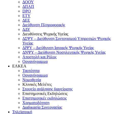
ΔΟΟΥ
ΔΠΑΠ
DPO
ΕΤΥ
ΔΕΕ
Διεύθυνση Πληροφορικής
ΔΔΥ
Διευθύνσεις Ψυχικής Υγείας
ΔΣΨΥ – Διεύθυνση Συντονισμού Υπηρεσιών Ψυχικής
Υγείας
ΔΙΨΥ – Διεύθυνση Ιατρικής Ψυχικής Υγείας
ΔΝΨΥ – Διεύθυνση Νοσηλευτικής Ψυχικής Υγείας
Αποστολή και Ρόλος
Οργανόγραμμα
ΕΛΚΕΑ
Ταυτότητα
Οργανόγραμμα
Νομοθεσία
Κλινικές Μελέτες
Στοιχείο ανάληψης διαχείρισης
Επιστημονικές Εκδηλώσεις
Επιστημονικές εκδηλώσεις
Χρηματοδότηση
Διαδικασία Συνεργασίας
Τηλεϊατρική