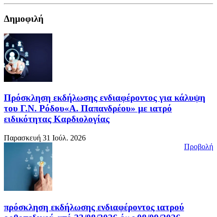
Δημοφιλή
Πρόσκληση εκδήλωσης ενδιαφέροντος για κάλυψη
του Γ.Ν. Ρόδου«Α. Παπανδρέου» με ιατρό
ειδικότητας Καρδιολογίας
Παρασκευή 31 Ιούλ. 2026
Προβολή
πρόσκληση εκδήλωσης ενδιαφέροντος ιατρού