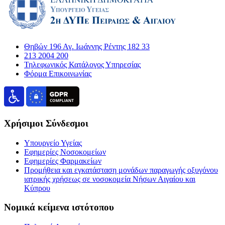
Θηβών 196 Αγ. Ιωάννης Ρέντης 182 33
213 2004 200
Τηλεφωνικός Κατάλογος Υπηρεσίας
Φόρμα Επικοινωνίας
Χρήσιμοι Σύνδεσμοι
Υπουργείο Υγείας
Εφημερίες Νοσοκομείων
Εφημερίες Φαρμακείων
Προμήθεια και εγκατάσταση μονάδων παραγωγής οξυγόνου
ιατρικής χρήσεως σε νοσοκομεία Νήσων Αιγαίου και
Κύπρου
Νομικά κείμενα ιστότοπου