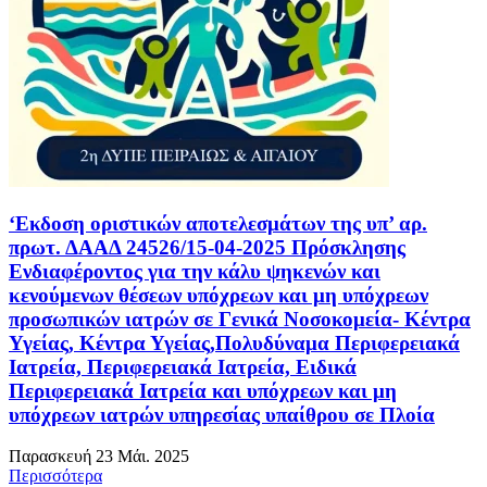
‘Eκδοση οριστικών αποτελεσμάτων της υπ’ αρ.
πρωτ. ΔΑΑΔ 24526/15-04-2025 Πρόσκλησης
Ενδιαφέροντος για την κάλυ ψηκενών και
κενούμενων θέσεων υπόχρεων και μη υπόχρεων
προσωπικών ιατρών σε Γενικά Νοσοκομεία- Κέντρα
Υγείας, Κέντρα Υγείας,Πολυδύναμα Περιφερειακά
Ιατρεία, Περιφερειακά Ιατρεία, Ειδικά
Περιφερειακά Ιατρεία και υπόχρεων και μη
υπόχρεων ιατρών υπηρεσίας υπαίθρου σε Πλοία
Παρασκευή 23 Μάι. 2025
Περισσότερα