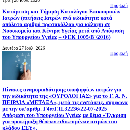
Τρίτη 28 Ιούλ. 2026
Προβολή
Κατάρτιση και Τήρηση Καταλόγου Επικουρικών
Ιατρών (αιτήσεις Ιατρών ανά ειδικότητα κατά
απόλυτο αριθμό πρωτοκόλλου για κάλυψη σε
Νοσοκομεία και Κέντρα Υγείας μετά από Απόφαση
του Υπουργείου Υγείας – ΦΕΚ 1005/Β΄/2016)
Δευτέρα 27 Ιούλ. 2026
Προβολή
Πίνακες αναμοριοδότησης υποψηφίων ιατρών για
την ειδικότητα της «ΟΥΡΟΛΟΓΙΑΣ» για το Γ. Α. Ν.
ΠΕΙΡΑΙΑ «ΜΕΤΑΞΑ», μετά τις ενστάσεις, σύμφωνα
με την υπ’αριθμ. Γ4α/Γ.Π.32236/22-07-2025
Απόφαση του Υπουργείου Υγείας με θέμα «Έγκριση
για προκήρυξη θέσεων ειδικευμένων ιατρών του
κλάδου ΕΣΥ».