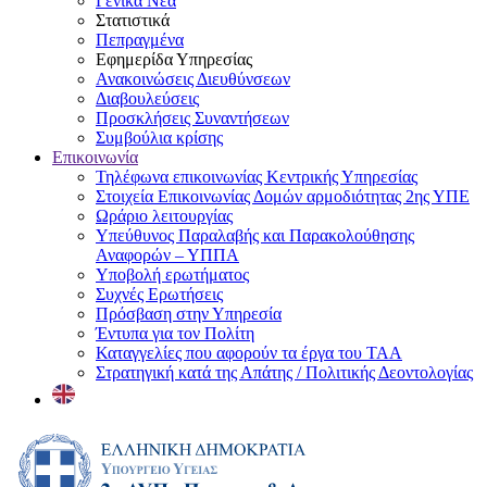
Γενικά Νέα
Στατιστικά
Πεπραγμένα
Εφημερίδα Υπηρεσίας
Ανακοινώσεις Διευθύνσεων
Διαβουλεύσεις
Προσκλήσεις Συναντήσεων
Συμβούλια κρίσης
Επικοινωνία
Τηλέφωνα επικοινωνίας Κεντρικής Υπηρεσίας
Στοιχεία Επικοινωνίας Δομών αρμοδιότητας 2ης ΥΠΕ
Ωράριο λειτουργίας
Υπεύθυνος Παραλαβής και Παρακολούθησης
Αναφορών – ΥΠΠΑ
Υποβολή ερωτήματος
Συχνές Ερωτήσεις
Πρόσβαση στην Υπηρεσία
Έντυπα για τον Πολίτη
Καταγγελίες που αφορούν τα έργα του ΤΑΑ
Στρατηγική κατά της Απάτης / Πολιτικής Δεοντολογίας