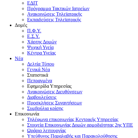
ΕΔΙΤ
Πρόγραμμα Τακτικών Ιατρείων
Ανακοινώσεις Τηλεϊατρικής
Εκπαιδεύσεις Τηλεϊατρικής
Δομές
Π.Φ.Υ.
Ε.Σ.Υ.
Χάρτης Δομών
Ψυχική Υγεία
Κέντρα Υγείας
Νέα
Δελτία Τύπου
Γενικά Νέα
Στατιστικά
Πεπραγμένα
Εφημερίδα Υπηρεσίας
Ανακοινώσεις Διευθύνσεων
Διαβουλεύσεις
Προσκλήσεις Συναντήσεων
Συμβούλια κρίσης
Επικοινωνία
Τηλέφωνα επικοινωνίας Κεντρικής Υπηρεσίας
Στοιχεία Επικοινωνίας Δομών αρμοδιότητας 2ης ΥΠΕ
Ωράριο λειτουργίας
Υπεύθυνος Παραλαβής και Παρακολούθησης