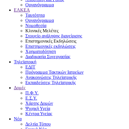
Οργανόγραμμα
ΕΛΚΕΑ
Ταυτότητα
Οργανόγραμμα
Νομοθεσία
Κλινικές Μελέτες
Στοιχείο ανάληψης διαχείρισης
Επιστημονικές Εκδηλώσεις
Επιστημονικές εκδηλώσεις
Χρηματοδότηση
Διαδικασία Συνεργασίας
Τηλεϊατρική
ΕΔΙΤ
Πρόγραμμα Τακτικών Ιατρείων
Ανακοινώσεις Τηλεϊατρικής
Εκπαιδεύσεις Τηλεϊατρικής
Δομές
Π.Φ.Υ.
Ε.Σ.Υ.
Χάρτης Δομών
Ψυχική Υγεία
Κέντρα Υγείας
Νέα
Δελτία Τύπου