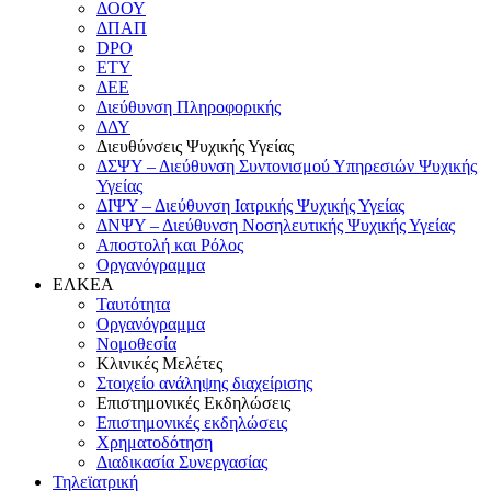
ΔΟΟΥ
ΔΠΑΠ
DPO
ΕΤΥ
ΔΕΕ
Διεύθυνση Πληροφορικής
ΔΔΥ
Διευθύνσεις Ψυχικής Υγείας
ΔΣΨΥ – Διεύθυνση Συντονισμού Υπηρεσιών Ψυχικής
Υγείας
ΔΙΨΥ – Διεύθυνση Ιατρικής Ψυχικής Υγείας
ΔΝΨΥ – Διεύθυνση Νοσηλευτικής Ψυχικής Υγείας
Αποστολή και Ρόλος
Οργανόγραμμα
ΕΛΚΕΑ
Ταυτότητα
Οργανόγραμμα
Νομοθεσία
Κλινικές Μελέτες
Στοιχείο ανάληψης διαχείρισης
Επιστημονικές Εκδηλώσεις
Επιστημονικές εκδηλώσεις
Χρηματοδότηση
Διαδικασία Συνεργασίας
Τηλεϊατρική