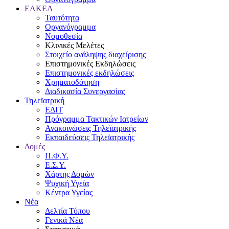
ΕΛΚΕΑ
Ταυτότητα
Οργανόγραμμα
Νομοθεσία
Κλινικές Μελέτες
Στοιχείο ανάληψης διαχείρισης
Επιστημονικές Εκδηλώσεις
Επιστημονικές εκδηλώσεις
Χρηματοδότηση
Διαδικασία Συνεργασίας
Τηλεϊατρική
ΕΔΙΤ
Πρόγραμμα Τακτικών Ιατρείων
Ανακοινώσεις Τηλεϊατρικής
Εκπαιδεύσεις Τηλεϊατρικής
Δομές
Π.Φ.Υ.
Ε.Σ.Υ.
Χάρτης Δομών
Ψυχική Υγεία
Κέντρα Υγείας
Νέα
Δελτία Τύπου
Γενικά Νέα