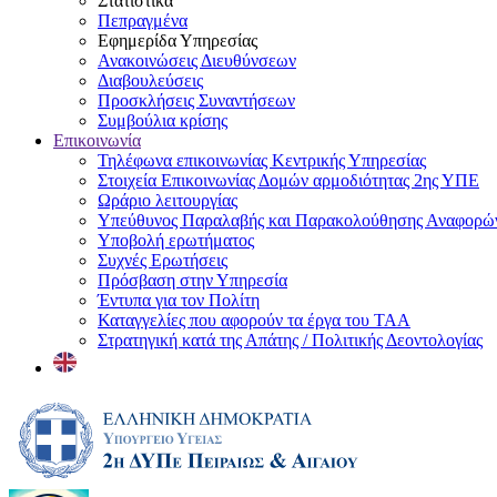
Στατιστικά
Πεπραγμένα
Εφημερίδα Υπηρεσίας
Ανακοινώσεις Διευθύνσεων
Διαβουλεύσεις
Προσκλήσεις Συναντήσεων
Συμβούλια κρίσης
Επικοινωνία
Τηλέφωνα επικοινωνίας Κεντρικής Υπηρεσίας
Στοιχεία Επικοινωνίας Δομών αρμοδιότητας 2ης ΥΠΕ
Ωράριο λειτουργίας
Υπεύθυνος Παραλαβής και Παρακολούθησης Αναφορ
Υποβολή ερωτήματος
Συχνές Ερωτήσεις
Πρόσβαση στην Υπηρεσία
Έντυπα για τον Πολίτη
Καταγγελίες που αφορούν τα έργα του ΤΑΑ
Στρατηγική κατά της Απάτης / Πολιτικής Δεοντολογίας