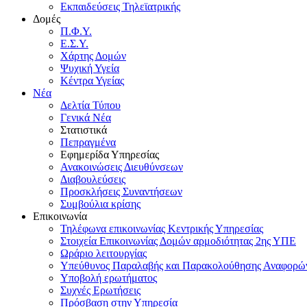
Εκπαιδεύσεις Τηλεϊατρικής
Δομές
Π.Φ.Υ.
Ε.Σ.Υ.
Χάρτης Δομών
Ψυχική Υγεία
Κέντρα Υγείας
Νέα
Δελτία Τύπου
Γενικά Νέα
Στατιστικά
Πεπραγμένα
Εφημερίδα Υπηρεσίας
Ανακοινώσεις Διευθύνσεων
Διαβουλεύσεις
Προσκλήσεις Συναντήσεων
Συμβούλια κρίσης
Επικοινωνία
Τηλέφωνα επικοινωνίας Κεντρικής Υπηρεσίας
Στοιχεία Επικοινωνίας Δομών αρμοδιότητας 2ης ΥΠΕ
Ωράριο λειτουργίας
Υπεύθυνος Παραλαβής και Παρακολούθησης Αναφορ
Υποβολή ερωτήματος
Συχνές Ερωτήσεις
Πρόσβαση στην Υπηρεσία