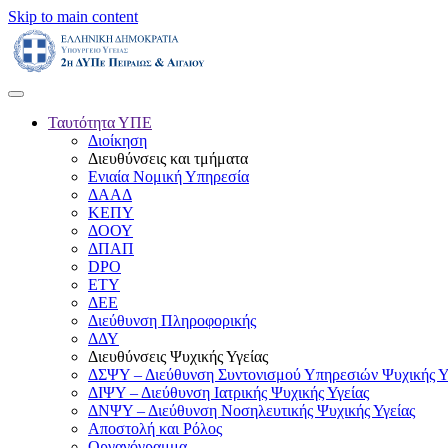
Skip to main content
Ταυτότητα ΥΠΕ
Διοίκηση
Διευθύνσεις και τμήματα
Ενιαία Νομική Υπηρεσία
ΔΑΑΔ
ΚΕΠΥ
ΔΟΟΥ
ΔΠΑΠ
DPO
ΕΤΥ
ΔΕΕ
Διεύθυνση Πληροφορικής
ΔΔΥ
Διευθύνσεις Ψυχικής Υγείας
ΔΣΨΥ – Διεύθυνση Συντονισμού Υπηρεσιών Ψυχικής Υ
ΔΙΨΥ – Διεύθυνση Ιατρικής Ψυχικής Υγείας
ΔΝΨΥ – Διεύθυνση Νοσηλευτικής Ψυχικής Υγείας
Αποστολή και Ρόλος
Οργανόγραμμα