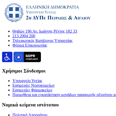
Θηβών 196 Αγ. Ιωάννης Ρέντης 182 33
213 2004 200
Τηλεφωνικός Κατάλογος Υπηρεσίας
Φόρμα Επικοινωνίας
Χρήσιμοι Σύνδεσμοι
Υπουργείο Υγείας
Εφημερίες Νοσοκομείων
Εφημερίες Φαρμακείων
Προμήθεια και εγκατάσταση μονάδων παραγωγής οξυγόνου ι
Νομικά κείμενα ιστότοπου
Πολιτική Απορρήτου