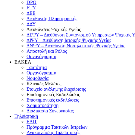
DPO
ΕΤΥ
ΔΕΕ
Διεύθυνση Πληροφορικής
ΔΔΥ
Διευθύνσεις Ψυχικής Υγείας
ΔΣΨΥ – Διεύθυνση Συντονισμού Υπηρεσιών Ψυχικής Υ
ΔΙΨΥ – Διεύθυνση Ιατρικής Ψυχικής Υγείας
ΔΝΨΥ – Διεύθυνση Νοσηλευτικής Ψυχικής Υγείας
Αποστολή και Ρόλος
Οργανόγραμμα
ΕΛΚΕΑ
Ταυτότητα
Οργανόγραμμα
Νομοθεσία
Κλινικές Μελέτες
Στοιχείο ανάληψης διαχείρισης
Επιστημονικές Εκδηλώσεις
Επιστημονικές εκδηλώσεις
Χρηματοδότηση
Διαδικασία Συνεργασίας
Τηλεϊατρική
ΕΔΙΤ
Πρόγραμμα Τακτικών Ιατρείων
Ανακοινώσεις Τηλεϊατρικής