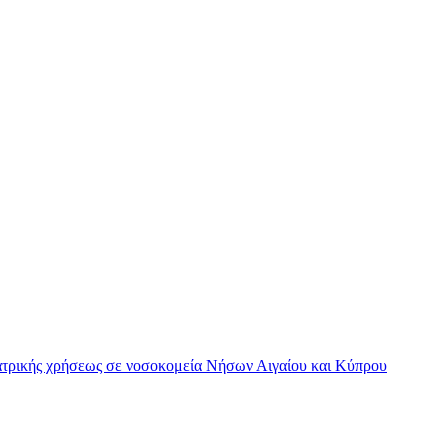
ατρικής χρήσεως σε νοσοκομεία Νήσων Αιγαίου και Κύπρου