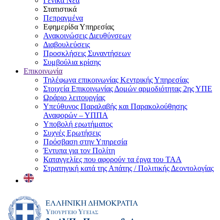
Γενικά Νέα
Στατιστικά
Πεπραγμένα
Εφημερίδα Υπηρεσίας
Ανακοινώσεις Διευθύνσεων
Διαβουλεύσεις
Προσκλήσεις Συναντήσεων
Συμβούλια κρίσης
Επικοινωνία
Τηλέφωνα επικοινωνίας Κεντρικής Υπηρεσίας
Στοιχεία Επικοινωνίας Δομών αρμοδιότητας 2ης ΥΠΕ
Ωράριο λειτουργίας
Υπεύθυνος Παραλαβής και Παρακολούθησης
Αναφορών – ΥΠΠΑ
Υποβολή ερωτήματος
Συχνές Ερωτήσεις
Πρόσβαση στην Υπηρεσία
Έντυπα για τον Πολίτη
Καταγγελίες που αφορούν τα έργα του ΤΑΑ
Στρατηγική κατά της Απάτης / Πολιτικής Δεοντολογίας