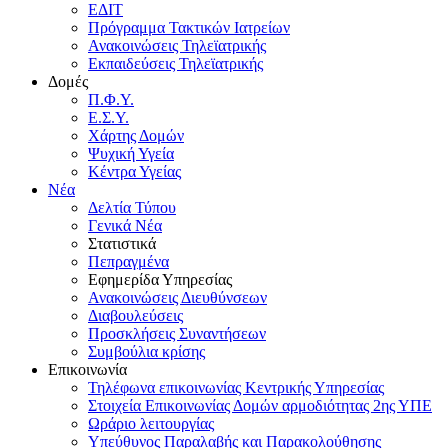
ΕΔΙΤ
Πρόγραμμα Τακτικών Ιατρείων
Ανακοινώσεις Τηλεϊατρικής
Εκπαιδεύσεις Τηλεϊατρικής
Δομές
Π.Φ.Υ.
Ε.Σ.Υ.
Χάρτης Δομών
Ψυχική Υγεία
Κέντρα Υγείας
Νέα
Δελτία Τύπου
Γενικά Νέα
Στατιστικά
Πεπραγμένα
Εφημερίδα Υπηρεσίας
Ανακοινώσεις Διευθύνσεων
Διαβουλεύσεις
Προσκλήσεις Συναντήσεων
Συμβούλια κρίσης
Επικοινωνία
Τηλέφωνα επικοινωνίας Κεντρικής Υπηρεσίας
Στοιχεία Επικοινωνίας Δομών αρμοδιότητας 2ης ΥΠΕ
Ωράριο λειτουργίας
Υπεύθυνος Παραλαβής και Παρακολούθησης