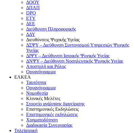
ΔΟΟΥ
ΔΠΑΠ
DPO
ΕΤΥ
ΔΕΕ
Διεύθυνση Πληροφορικής
ΔΔΥ
Διευθύνσεις Ψυχικής Υγείας
ΔΣΨΥ – Διεύθυνση Συντονισμού Υπηρεσιών Ψυχικής
Υγείας
ΔΙΨΥ – Διεύθυνση Ιατρικής Ψυχικής Υγείας
ΔΝΨΥ – Διεύθυνση Νοσηλευτικής Ψυχικής Υγείας
Αποστολή και Ρόλος
Οργανόγραμμα
ΕΛΚΕΑ
Ταυτότητα
Οργανόγραμμα
Νομοθεσία
Κλινικές Μελέτες
Στοιχείο ανάληψης διαχείρισης
Επιστημονικές Εκδηλώσεις
Επιστημονικές εκδηλώσεις
Χρηματοδότηση
Διαδικασία Συνεργασίας
Τηλεϊατρική