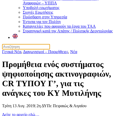
Αναφορών – ΥΠΠΑ
Υποβολή ερωτήματος
Συχνές Ερωτήσεις
Πρόσβαση στην Υπηρεσία
Έντυπα για τον Πολίτη
Καταγγελίες που αφορούν τα έργα του ΤΑΑ
Στρατηγική κατά της Απάτης / Πολιτικής Δεοντολογίας
Γενικά Νέα
,
Διαγωνισμοί – Προμήθειες
,
Νέα
Προμήθεια ενός συστήματος
ψηφιοποίησης ακτινογραφιών,
CR ΤΥΠΟΥ Γ’, για τις
ανάγκες του ΚΥ Μυτιλήνης
Τρίτη 13 Αυγ. 2019
|
2η ΔΥΠε Πειραιώς & Αιγαίου
Δείτε το αρχείο εδώ…