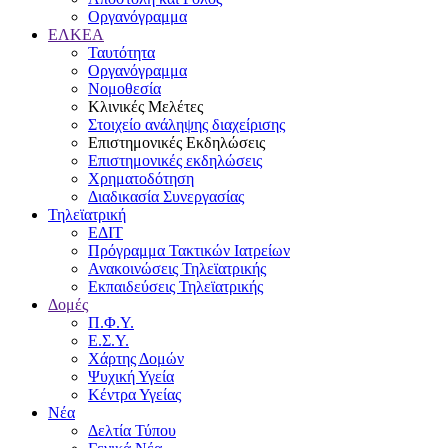
Οργανόγραμμα
ΕΛΚΕΑ
Ταυτότητα
Οργανόγραμμα
Νομοθεσία
Κλινικές Μελέτες
Στοιχείο ανάληψης διαχείρισης
Επιστημονικές Εκδηλώσεις
Επιστημονικές εκδηλώσεις
Χρηματοδότηση
Διαδικασία Συνεργασίας
Τηλεϊατρική
ΕΔΙΤ
Πρόγραμμα Τακτικών Ιατρείων
Ανακοινώσεις Τηλεϊατρικής
Εκπαιδεύσεις Τηλεϊατρικής
Δομές
Π.Φ.Υ.
Ε.Σ.Υ.
Χάρτης Δομών
Ψυχική Υγεία
Κέντρα Υγείας
Νέα
Δελτία Τύπου