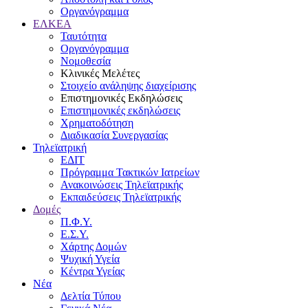
Οργανόγραμμα
ΕΛΚΕΑ
Ταυτότητα
Οργανόγραμμα
Νομοθεσία
Κλινικές Μελέτες
Στοιχείο ανάληψης διαχείρισης
Επιστημονικές Εκδηλώσεις
Επιστημονικές εκδηλώσεις
Χρηματοδότηση
Διαδικασία Συνεργασίας
Τηλεϊατρική
ΕΔΙΤ
Πρόγραμμα Τακτικών Ιατρείων
Ανακοινώσεις Τηλεϊατρικής
Εκπαιδεύσεις Τηλεϊατρικής
Δομές
Π.Φ.Υ.
Ε.Σ.Υ.
Χάρτης Δομών
Ψυχική Υγεία
Κέντρα Υγείας
Νέα
Δελτία Τύπου