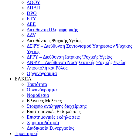
ΔΟΟΥ
ΔΠΑΠ
DPO
ΕΤΥ
ΔΕΕ
Διεύθυνση Πληροφορικής
ΔΔΥ
Διευθύνσεις Ψυχικής Υγείας
ΔΣΨΥ – Διεύθυνση Συντονισμού Υπηρεσιών Ψυχικής
Υγείας
ΔΙΨΥ – Διεύθυνση Ιατρικής Ψυχικής Υγείας
ΔΝΨΥ – Διεύθυνση Νοσηλευτικής Ψυχικής Υγείας
Αποστολή και Ρόλος
Οργανόγραμμα
ΕΛΚΕΑ
Ταυτότητα
Οργανόγραμμα
Νομοθεσία
Κλινικές Μελέτες
Στοιχείο ανάληψης διαχείρισης
Επιστημονικές Εκδηλώσεις
Επιστημονικές εκδηλώσεις
Χρηματοδότηση
Διαδικασία Συνεργασίας
Τηλεϊατρική