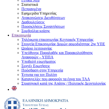
Γενικά Νέα
Στατιστικά
Πεπραγμένα
Εφημερίδα Υπηρεσίας
Ανακοινώσεις Διευθύνσεων
Διαβουλεύσεις
Προσκλήσεις Συναντήσεων
Συμβούλια κρίσης
Επικοινωνία
Τηλέφωνα επικοινωνίας Κεντρικής Υπηρεσίας
Στοιχεία Επικοινωνίας Δομών αρμοδιότητας 2ης ΥΠΕ
Ωράριο λειτουργίας
Υπεύθυνος Παραλαβής και Παρακολούθησης
Αναφορών – ΥΠΠΑ
Υποβολή ερωτήματος
Συχνές Ερωτήσεις
Πρόσβαση στην Υπηρεσία
Έντυπα για τον Πολίτη
Καταγγελίες που αφορούν τα έργα του ΤΑΑ
Στρατηγική κατά της Απάτης / Πολιτικής Δεοντολογίας