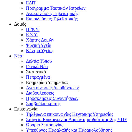
ΕΔΙΤ
Πρόγραμμα Τακτικών Ιατρείων
Ανακοινώσεις Τηλεϊατρικής
Εκπαιδεύσεις Τηλεϊατρικής
Δομές
Π.Φ.Υ.
Ε.Σ.Υ.
Χάρτης Δομών
Ψυχική Υγεία
Κέντρα Υγείας
Νέα
Δελτία Τύπου
Γενικά Νέα
Στατιστικά
Πεπραγμένα
Εφημερίδα Υπηρεσίας
Ανακοινώσεις Διευθύνσεων
Διαβουλεύσεις
Προσκλήσεις Συναντήσεων
Συμβούλια κρίσης
Επικοινωνία
Τηλέφωνα επικοινωνίας Κεντρικής Υπηρεσίας
Στοιχεία Επικοινωνίας Δομών αρμοδιότητας 2ης ΥΠΕ
Ωράριο λειτουργίας
Υπεύθυνος Παραλαβής και Παρακολούθησης