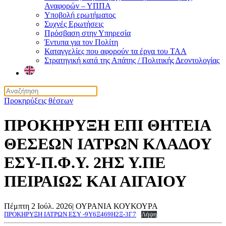
Αναφορών – ΥΠΠΑ
Υποβολή ερωτήματος
Συχνές Ερωτήσεις
Πρόσβαση στην Υπηρεσία
Έντυπα για τον Πολίτη
Καταγγελίες που αφορούν τα έργα του ΤΑΑ
Στρατηγική κατά της Απάτης / Πολιτικής Δεοντολογίας
Προκηρύξεις θέσεων
ΠΡΟΚΗΡΥΞΗ ΕΠΙ ΘΗΤΕΙΑ
ΘΕΣΕΩΝ ΙΑΤΡΩΝ ΚΛΑΔΟΥ
ΕΣΥ-Π.Φ.Υ. 2ΗΣ Υ.ΠΕ
ΠΕΙΡΑΙΩΣ ΚΑΙ ΑΙΓΑΙΟΥ
Πέμπτη 2 Ιούλ. 2026
|
ΟΥΡΑΝΙΑ ΚΟΥΚΟΥΡΑ
ΠΡΟΚΗΡΥΞΗ ΙΑΤΡΩΝ ΕΣΥ -9Υ6Ξ469Η2Ξ-3Γ7
Λήψη