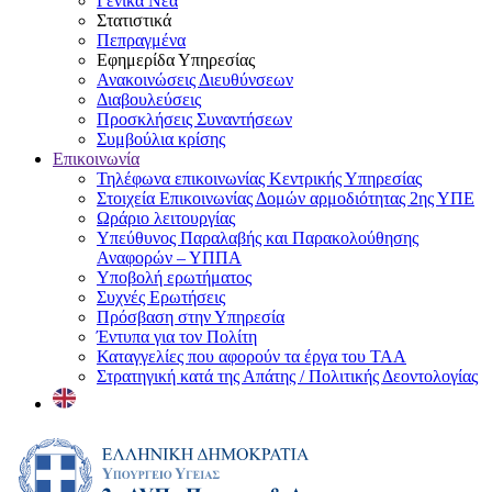
Γενικά Νέα
Στατιστικά
Πεπραγμένα
Εφημερίδα Υπηρεσίας
Ανακοινώσεις Διευθύνσεων
Διαβουλεύσεις
Προσκλήσεις Συναντήσεων
Συμβούλια κρίσης
Επικοινωνία
Τηλέφωνα επικοινωνίας Κεντρικής Υπηρεσίας
Στοιχεία Επικοινωνίας Δομών αρμοδιότητας 2ης ΥΠΕ
Ωράριο λειτουργίας
Υπεύθυνος Παραλαβής και Παρακολούθησης
Αναφορών – ΥΠΠΑ
Υποβολή ερωτήματος
Συχνές Ερωτήσεις
Πρόσβαση στην Υπηρεσία
Έντυπα για τον Πολίτη
Καταγγελίες που αφορούν τα έργα του ΤΑΑ
Στρατηγική κατά της Απάτης / Πολιτικής Δεοντολογίας