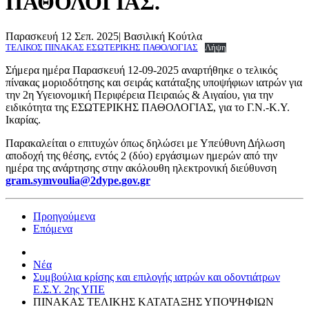
ΠΑΘΟΛΟΓΙΑΣ.
Παρασκευή 12 Σεπ. 2025
|
Βασιλική Κούτλα
ΤΕΛΙΚΟΣ ΠΙΝΑΚΑΣ ΕΣΩΤΕΡΙΚΗΣ ΠΑΘΟΛΟΓΙΑΣ
Λήψη
Σήμερα ημέρα Παρασκευή 12-09-2025 αναρτήθηκε ο τελικός
πίνακας μοριοδότησης και σειράς κατάταξης υποψήφιων ιατρών για
την 2η Υγειονομική Περιφέρεια Πειραιώς & Αιγαίου, για την
ειδικότητα της ΕΣΩΤΕΡΙΚΗΣ ΠΑΘΟΛΟΓΙΑΣ, για το Γ.Ν.-Κ.Υ.
Ικαρίας.
Παρακαλείται ο επιτυχών όπως δηλώσει με Υπεύθυνη Δήλωση
αποδοχή της θέσης, εντός 2 (δύο) εργάσιμων ημερών από την
ημέρα της ανάρτησης στην ακόλουθη ηλεκτρονική διεύθυνση
gram.symvoulia@2dype.gov.gr
Προηγούμενα
Επόμενα
Νέα
Συμβούλια κρίσης και επιλογής ιατρών και οδοντιάτρων
Ε.Σ.Υ. 2ης ΥΠΕ
ΠΙΝΑΚΑΣ ΤΕΛΙΚΗΣ ΚΑΤΑΤΑΞΗΣ ΥΠΟΨΗΦΙΩΝ