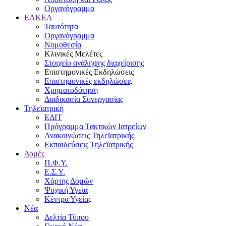
Οργανόγραμμα
ΕΛΚΕΑ
Ταυτότητα
Οργανόγραμμα
Νομοθεσία
Κλινικές Μελέτες
Στοιχείο ανάληψης διαχείρισης
Επιστημονικές Εκδηλώσεις
Επιστημονικές εκδηλώσεις
Χρηματοδότηση
Διαδικασία Συνεργασίας
Τηλεϊατρική
ΕΔΙΤ
Πρόγραμμα Τακτικών Ιατρείων
Ανακοινώσεις Τηλεϊατρικής
Εκπαιδεύσεις Τηλεϊατρικής
Δομές
Π.Φ.Υ.
Ε.Σ.Υ.
Χάρτης Δομών
Ψυχική Υγεία
Κέντρα Υγείας
Νέα
Δελτία Τύπου