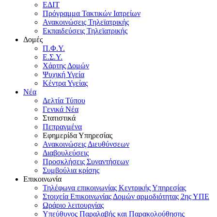
ΕΔΙΤ
Πρόγραμμα Τακτικών Ιατρείων
Ανακοινώσεις Τηλεϊατρικής
Εκπαιδεύσεις Τηλεϊατρικής
Δομές
Π.Φ.Υ.
Ε.Σ.Υ.
Χάρτης Δομών
Ψυχική Υγεία
Κέντρα Υγείας
Νέα
Δελτία Τύπου
Γενικά Νέα
Στατιστικά
Πεπραγμένα
Εφημερίδα Υπηρεσίας
Ανακοινώσεις Διευθύνσεων
Διαβουλεύσεις
Προσκλήσεις Συναντήσεων
Συμβούλια κρίσης
Επικοινωνία
Τηλέφωνα επικοινωνίας Κεντρικής Υπηρεσίας
Στοιχεία Επικοινωνίας Δομών αρμοδιότητας 2ης ΥΠΕ
Ωράριο λειτουργίας
Υπεύθυνος Παραλαβής και Παρακολούθησης