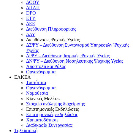
ΔΟΟΥ
ΔΠΑΠ
DPO
ΕΤΥ
ΔΕΕ
Διεύθυνση Πληροφορικής
ΔΔΥ
Διευθύνσεις Ψυχικής Υγείας
ΔΣΨΥ – Διεύθυνση Συντονισμού Υπηρεσιών Ψυχικής
Υγείας
ΔΙΨΥ – Διεύθυνση Ιατρικής Ψυχικής Υγείας
ΔΝΨΥ – Διεύθυνση Νοσηλευτικής Ψυχικής Υγείας
Αποστολή και Ρόλος
Οργανόγραμμα
ΕΛΚΕΑ
Ταυτότητα
Οργανόγραμμα
Νομοθεσία
Κλινικές Μελέτες
Στοιχείο ανάληψης διαχείρισης
Επιστημονικές Εκδηλώσεις
Επιστημονικές εκδηλώσεις
Χρηματοδότηση
Διαδικασία Συνεργασίας
Τηλεϊατρική