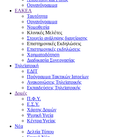
Οργανόγραμμα
ΕΛΚΕΑ
Ταυτότητα
Οργανόγραμμα
Νομοθεσία
Κλινικές Μελέτες
Στοιχείο ανάληψης διαχείρισης
Επιστημονικές Εκδηλώσεις
Επιστημονικές εκδηλώσεις
Χρηματοδότηση
Διαδικασία Συνεργασίας
Τηλεϊατρική
ΕΔΙΤ
Πρόγραμμα Τακτικών Ιατρείων
Ανακοινώσεις Τηλεϊατρικής
Εκπαιδεύσεις Τηλεϊατρικής
Δομές
Π.Φ.Υ.
Ε.Σ.Υ.
Χάρτης Δομών
Ψυχική Υγεία
Κέντρα Υγείας
Νέα
Δελτία Τύπου