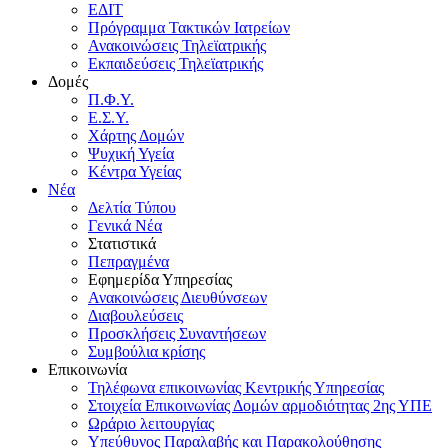
ΕΔΙΤ
Πρόγραμμα Τακτικών Ιατρείων
Ανακοινώσεις Τηλεϊατρικής
Εκπαιδεύσεις Τηλεϊατρικής
Δομές
Π.Φ.Υ.
Ε.Σ.Υ.
Χάρτης Δομών
Ψυχική Υγεία
Κέντρα Υγείας
Νέα
Δελτία Τύπου
Γενικά Νέα
Στατιστικά
Πεπραγμένα
Εφημερίδα Υπηρεσίας
Ανακοινώσεις Διευθύνσεων
Διαβουλεύσεις
Προσκλήσεις Συναντήσεων
Συμβούλια κρίσης
Επικοινωνία
Τηλέφωνα επικοινωνίας Κεντρικής Υπηρεσίας
Στοιχεία Επικοινωνίας Δομών αρμοδιότητας 2ης ΥΠΕ
Ωράριο λειτουργίας
Υπεύθυνος Παραλαβής και Παρακολούθησης