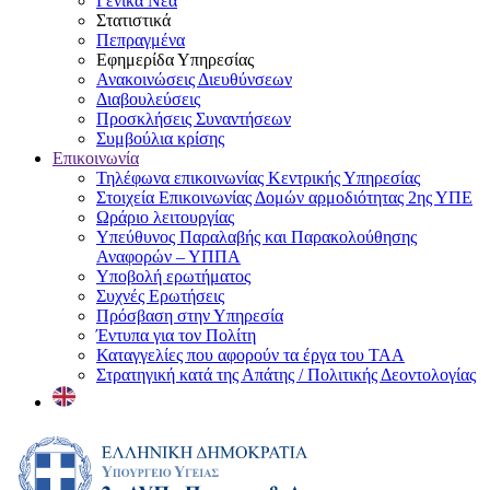
Γενικά Νέα
Στατιστικά
Πεπραγμένα
Εφημερίδα Υπηρεσίας
Ανακοινώσεις Διευθύνσεων
Διαβουλεύσεις
Προσκλήσεις Συναντήσεων
Συμβούλια κρίσης
Επικοινωνία
Τηλέφωνα επικοινωνίας Κεντρικής Υπηρεσίας
Στοιχεία Επικοινωνίας Δομών αρμοδιότητας 2ης ΥΠΕ
Ωράριο λειτουργίας
Υπεύθυνος Παραλαβής και Παρακολούθησης
Αναφορών – ΥΠΠΑ
Υποβολή ερωτήματος
Συχνές Ερωτήσεις
Πρόσβαση στην Υπηρεσία
Έντυπα για τον Πολίτη
Καταγγελίες που αφορούν τα έργα του ΤΑΑ
Στρατηγική κατά της Απάτης / Πολιτικής Δεοντολογίας