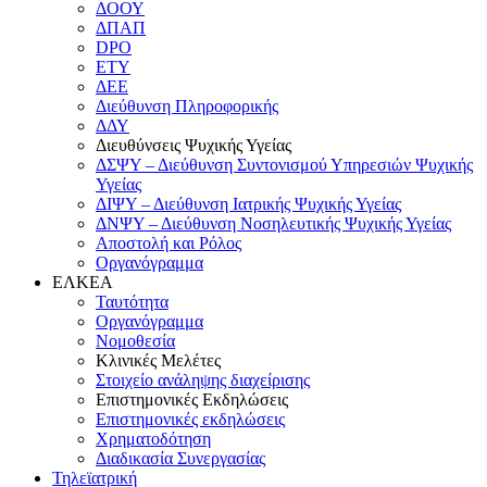
ΔΟΟΥ
ΔΠΑΠ
DPO
ΕΤΥ
ΔΕΕ
Διεύθυνση Πληροφορικής
ΔΔΥ
Διευθύνσεις Ψυχικής Υγείας
ΔΣΨΥ – Διεύθυνση Συντονισμού Υπηρεσιών Ψυχικής
Υγείας
ΔΙΨΥ – Διεύθυνση Ιατρικής Ψυχικής Υγείας
ΔΝΨΥ – Διεύθυνση Νοσηλευτικής Ψυχικής Υγείας
Αποστολή και Ρόλος
Οργανόγραμμα
ΕΛΚΕΑ
Ταυτότητα
Οργανόγραμμα
Νομοθεσία
Κλινικές Μελέτες
Στοιχείο ανάληψης διαχείρισης
Επιστημονικές Εκδηλώσεις
Επιστημονικές εκδηλώσεις
Χρηματοδότηση
Διαδικασία Συνεργασίας
Τηλεϊατρική