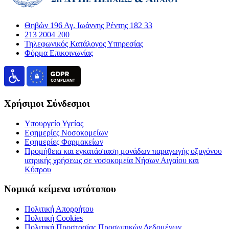
Θηβών 196 Αγ. Ιωάννης Ρέντης 182 33
213 2004 200
Τηλεφωνικός Κατάλογος Υπηρεσίας
Φόρμα Επικοινωνίας
Χρήσιμοι Σύνδεσμοι
Υπουργείο Υγείας
Εφημερίες Νοσοκομείων
Εφημερίες Φαρμακείων
Προμήθεια και εγκατάσταση μονάδων παραγωγής οξυγόνου
ιατρικής χρήσεως σε νοσοκομεία Νήσων Αιγαίου και
Κύπρου
Νομικά κείμενα ιστότοπου
Πολιτική Απορρήτου
Πολιτική Cookies
Πολιτική Προστασίας Προσωπικών Δεδομένων