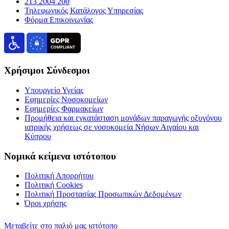
213 2004 200
Τηλεφωνικός Κατάλογος Υπηρεσίας
Φόρμα Επικοινωνίας
Χρήσιμοι Σύνδεσμοι
Υπουργείο Υγείας
Εφημερίες Νοσοκομείων
Εφημερίες Φαρμακείων
Προμήθεια και εγκατάσταση μονάδων παραγωγής οξυγόνου
ιατρικής χρήσεως σε νοσοκομεία Νήσων Αιγαίου και
Κύπρου
Νομικά κείμενα ιστότοπου
Πολιτική Απορρήτου
Πολιτική Cookies
Πολιτική Προστασίας Προσωπικών Δεδομένων
Όροι χρήσης
Μεταβείτε στο παλιό μας ιστότοπο