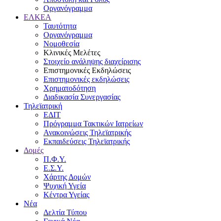
Οργανόγραμμα
ΕΛΚΕΑ
Ταυτότητα
Οργανόγραμμα
Νομοθεσία
Κλινικές Μελέτες
Στοιχείο ανάληψης διαχείρισης
Επιστημονικές Εκδηλώσεις
Επιστημονικές εκδηλώσεις
Χρηματοδότηση
Διαδικασία Συνεργασίας
Τηλεϊατρική
ΕΔΙΤ
Πρόγραμμα Τακτικών Ιατρείων
Ανακοινώσεις Τηλεϊατρικής
Εκπαιδεύσεις Τηλεϊατρικής
Δομές
Π.Φ.Υ.
Ε.Σ.Υ.
Χάρτης Δομών
Ψυχική Υγεία
Κέντρα Υγείας
Νέα
Δελτία Τύπου