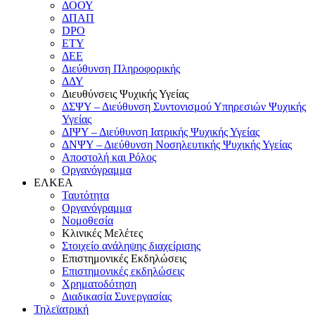
ΔΟΟΥ
ΔΠΑΠ
DPO
ΕΤΥ
ΔΕΕ
Διεύθυνση Πληροφορικής
ΔΔΥ
Διευθύνσεις Ψυχικής Υγείας
ΔΣΨΥ – Διεύθυνση Συντονισμού Υπηρεσιών Ψυχικής
Υγείας
ΔΙΨΥ – Διεύθυνση Ιατρικής Ψυχικής Υγείας
ΔΝΨΥ – Διεύθυνση Νοσηλευτικής Ψυχικής Υγείας
Αποστολή και Ρόλος
Οργανόγραμμα
ΕΛΚΕΑ
Ταυτότητα
Οργανόγραμμα
Νομοθεσία
Κλινικές Μελέτες
Στοιχείο ανάληψης διαχείρισης
Επιστημονικές Εκδηλώσεις
Επιστημονικές εκδηλώσεις
Χρηματοδότηση
Διαδικασία Συνεργασίας
Τηλεϊατρική