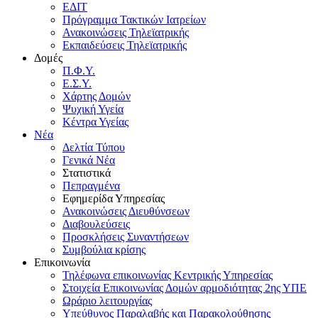
ΕΔΙΤ
Πρόγραμμα Τακτικών Ιατρείων
Ανακοινώσεις Τηλεϊατρικής
Εκπαιδεύσεις Τηλεϊατρικής
Δομές
Π.Φ.Υ.
Ε.Σ.Υ.
Χάρτης Δομών
Ψυχική Υγεία
Κέντρα Υγείας
Νέα
Δελτία Τύπου
Γενικά Νέα
Στατιστικά
Πεπραγμένα
Εφημερίδα Υπηρεσίας
Ανακοινώσεις Διευθύνσεων
Διαβουλεύσεις
Προσκλήσεις Συναντήσεων
Συμβούλια κρίσης
Επικοινωνία
Τηλέφωνα επικοινωνίας Κεντρικής Υπηρεσίας
Στοιχεία Επικοινωνίας Δομών αρμοδιότητας 2ης ΥΠΕ
Ωράριο λειτουργίας
Υπεύθυνος Παραλαβής και Παρακολούθησης