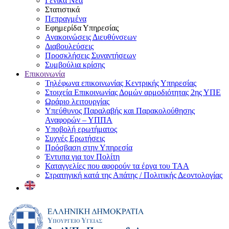
Γενικά Νέα
Στατιστικά
Πεπραγμένα
Εφημερίδα Υπηρεσίας
Ανακοινώσεις Διευθύνσεων
Διαβουλεύσεις
Προσκλήσεις Συναντήσεων
Συμβούλια κρίσης
Επικοινωνία
Τηλέφωνα επικοινωνίας Κεντρικής Υπηρεσίας
Στοιχεία Επικοινωνίας Δομών αρμοδιότητας 2ης ΥΠΕ
Ωράριο λειτουργίας
Υπεύθυνος Παραλαβής και Παρακολούθησης
Αναφορών – ΥΠΠΑ
Υποβολή ερωτήματος
Συχνές Ερωτήσεις
Πρόσβαση στην Υπηρεσία
Έντυπα για τον Πολίτη
Καταγγελίες που αφορούν τα έργα του ΤΑΑ
Στρατηγική κατά της Απάτης / Πολιτικής Δεοντολογίας