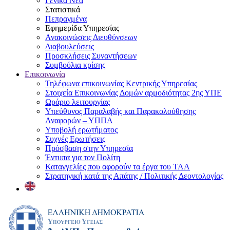
Γενικά Νέα
Στατιστικά
Πεπραγμένα
Εφημερίδα Υπηρεσίας
Ανακοινώσεις Διευθύνσεων
Διαβουλεύσεις
Προσκλήσεις Συναντήσεων
Συμβούλια κρίσης
Επικοινωνία
Τηλέφωνα επικοινωνίας Κεντρικής Υπηρεσίας
Στοιχεία Επικοινωνίας Δομών αρμοδιότητας 2ης ΥΠΕ
Ωράριο λειτουργίας
Υπεύθυνος Παραλαβής και Παρακολούθησης
Αναφορών – ΥΠΠΑ
Υποβολή ερωτήματος
Συχνές Ερωτήσεις
Πρόσβαση στην Υπηρεσία
Έντυπα για τον Πολίτη
Καταγγελίες που αφορούν τα έργα του ΤΑΑ
Στρατηγική κατά της Απάτης / Πολιτικής Δεοντολογίας