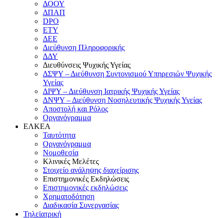
ΔΟΟΥ
ΔΠΑΠ
DPO
ΕΤΥ
ΔΕΕ
Διεύθυνση Πληροφορικής
ΔΔΥ
Διευθύνσεις Ψυχικής Υγείας
ΔΣΨΥ – Διεύθυνση Συντονισμού Υπηρεσιών Ψυχικής
Υγείας
ΔΙΨΥ – Διεύθυνση Ιατρικής Ψυχικής Υγείας
ΔΝΨΥ – Διεύθυνση Νοσηλευτικής Ψυχικής Υγείας
Αποστολή και Ρόλος
Οργανόγραμμα
ΕΛΚΕΑ
Ταυτότητα
Οργανόγραμμα
Νομοθεσία
Κλινικές Μελέτες
Στοιχείο ανάληψης διαχείρισης
Επιστημονικές Εκδηλώσεις
Επιστημονικές εκδηλώσεις
Χρηματοδότηση
Διαδικασία Συνεργασίας
Τηλεϊατρική