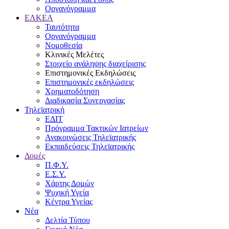
Οργανόγραμμα
ΕΛΚΕΑ
Ταυτότητα
Οργανόγραμμα
Νομοθεσία
Κλινικές Μελέτες
Στοιχείο ανάληψης διαχείρισης
Επιστημονικές Εκδηλώσεις
Επιστημονικές εκδηλώσεις
Χρηματοδότηση
Διαδικασία Συνεργασίας
Τηλεϊατρική
ΕΔΙΤ
Πρόγραμμα Τακτικών Ιατρείων
Ανακοινώσεις Τηλεϊατρικής
Εκπαιδεύσεις Τηλεϊατρικής
Δομές
Π.Φ.Υ.
Ε.Σ.Υ.
Χάρτης Δομών
Ψυχική Υγεία
Κέντρα Υγείας
Νέα
Δελτία Τύπου