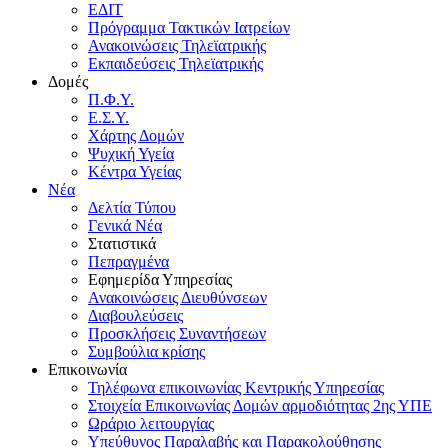
ΕΔΙΤ
Πρόγραμμα Τακτικών Ιατρείων
Ανακοινώσεις Τηλεϊατρικής
Εκπαιδεύσεις Τηλεϊατρικής
Δομές
Π.Φ.Υ.
Ε.Σ.Υ.
Χάρτης Δομών
Ψυχική Υγεία
Κέντρα Υγείας
Νέα
Δελτία Τύπου
Γενικά Νέα
Στατιστικά
Πεπραγμένα
Εφημερίδα Υπηρεσίας
Ανακοινώσεις Διευθύνσεων
Διαβουλεύσεις
Προσκλήσεις Συναντήσεων
Συμβούλια κρίσης
Επικοινωνία
Τηλέφωνα επικοινωνίας Κεντρικής Υπηρεσίας
Στοιχεία Επικοινωνίας Δομών αρμοδιότητας 2ης ΥΠΕ
Ωράριο λειτουργίας
Υπεύθυνος Παραλαβής και Παρακολούθησης