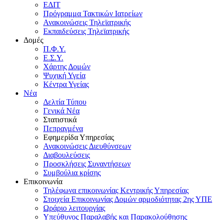
ΕΔΙΤ
Πρόγραμμα Τακτικών Ιατρείων
Ανακοινώσεις Τηλεϊατρικής
Εκπαιδεύσεις Τηλεϊατρικής
Δομές
Π.Φ.Υ.
Ε.Σ.Υ.
Χάρτης Δομών
Ψυχική Υγεία
Κέντρα Υγείας
Νέα
Δελτία Τύπου
Γενικά Νέα
Στατιστικά
Πεπραγμένα
Εφημερίδα Υπηρεσίας
Ανακοινώσεις Διευθύνσεων
Διαβουλεύσεις
Προσκλήσεις Συναντήσεων
Συμβούλια κρίσης
Επικοινωνία
Τηλέφωνα επικοινωνίας Κεντρικής Υπηρεσίας
Στοιχεία Επικοινωνίας Δομών αρμοδιότητας 2ης ΥΠΕ
Ωράριο λειτουργίας
Υπεύθυνος Παραλαβής και Παρακολούθησης