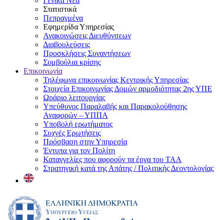
Γενικά Νέα
Στατιστικά
Πεπραγμένα
Εφημερίδα Υπηρεσίας
Ανακοινώσεις Διευθύνσεων
Διαβουλεύσεις
Προσκλήσεις Συναντήσεων
Συμβούλια κρίσης
Επικοινωνία
Τηλέφωνα επικοινωνίας Κεντρικής Υπηρεσίας
Στοιχεία Επικοινωνίας Δομών αρμοδιότητας 2ης ΥΠΕ
Ωράριο λειτουργίας
Υπεύθυνος Παραλαβής και Παρακολούθησης
Αναφορών – ΥΠΠΑ
Υποβολή ερωτήματος
Συχνές Ερωτήσεις
Πρόσβαση στην Υπηρεσία
Έντυπα για τον Πολίτη
Καταγγελίες που αφορούν τα έργα του ΤΑΑ
Στρατηγική κατά της Απάτης / Πολιτικής Δεοντολογίας