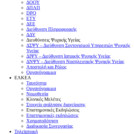
ΔΟΟΥ
ΔΠΑΠ
DPO
ΕΤΥ
ΔΕΕ
Διεύθυνση Πληροφορικής
ΔΔΥ
Διευθύνσεις Ψυχικής Υγείας
ΔΣΨΥ – Διεύθυνση Συντονισμού Υπηρεσιών Ψυχικής
Υγείας
ΔΙΨΥ – Διεύθυνση Ιατρικής Ψυχικής Υγείας
ΔΝΨΥ – Διεύθυνση Νοσηλευτικής Ψυχικής Υγείας
Αποστολή και Ρόλος
Οργανόγραμμα
ΕΛΚΕΑ
Ταυτότητα
Οργανόγραμμα
Νομοθεσία
Κλινικές Μελέτες
Στοιχείο ανάληψης διαχείρισης
Επιστημονικές Εκδηλώσεις
Επιστημονικές εκδηλώσεις
Χρηματοδότηση
Διαδικασία Συνεργασίας
Τηλεϊατρική