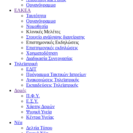
Οργανόγραμμα
ΕΛΚΕΑ
Ταυτότητα
Οργανόγραμμα
Νομοθεσία
Κλινικές Μελέτες
Στοιχείο ανάληψης διαχείρισης
Επιστημονικές Εκδηλώσεις
Επιστημονικές εκδηλώσεις
Χρηματοδότηση
Διαδικασία Συνεργασίας
Τηλεϊατρική
ΕΔΙΤ
Πρόγραμμα Τακτικών Ιατρείων
Ανακοινώσεις Τηλεϊατρικής
Εκπαιδεύσεις Τηλεϊατρικής
Δομές
Π.Φ.Υ.
Ε.Σ.Υ.
Χάρτης Δομών
Ψυχική Υγεία
Κέντρα Υγείας
Νέα
Δελτία Τύπου