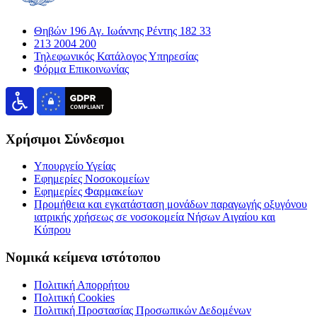
Θηβών 196 Αγ. Ιωάννης Ρέντης 182 33
213 2004 200
Τηλεφωνικός Κατάλογος Υπηρεσίας
Φόρμα Επικοινωνίας
Χρήσιμοι Σύνδεσμοι
Υπουργείο Υγείας
Εφημερίες Νοσοκομείων
Εφημερίες Φαρμακείων
Προμήθεια και εγκατάσταση μονάδων παραγωγής οξυγόνου
ιατρικής χρήσεως σε νοσοκομεία Νήσων Αιγαίου και
Κύπρου
Νομικά κείμενα ιστότοπου
Πολιτική Απορρήτου
Πολιτική Cookies
Πολιτική Προστασίας Προσωπικών Δεδομένων