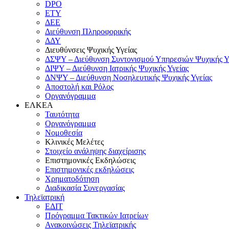
DPO
ΕΤΥ
ΔΕΕ
Διεύθυνση Πληροφορικής
ΔΔΥ
Διευθύνσεις Ψυχικής Υγείας
ΔΣΨΥ – Διεύθυνση Συντονισμού Υπηρεσιών Ψυχικής Υ
ΔΙΨΥ – Διεύθυνση Ιατρικής Ψυχικής Υγείας
ΔΝΨΥ – Διεύθυνση Νοσηλευτικής Ψυχικής Υγείας
Αποστολή και Ρόλος
Οργανόγραμμα
ΕΛΚΕΑ
Ταυτότητα
Οργανόγραμμα
Νομοθεσία
Κλινικές Μελέτες
Στοιχείο ανάληψης διαχείρισης
Επιστημονικές Εκδηλώσεις
Επιστημονικές εκδηλώσεις
Χρηματοδότηση
Διαδικασία Συνεργασίας
Τηλεϊατρική
ΕΔΙΤ
Πρόγραμμα Τακτικών Ιατρείων
Ανακοινώσεις Τηλεϊατρικής