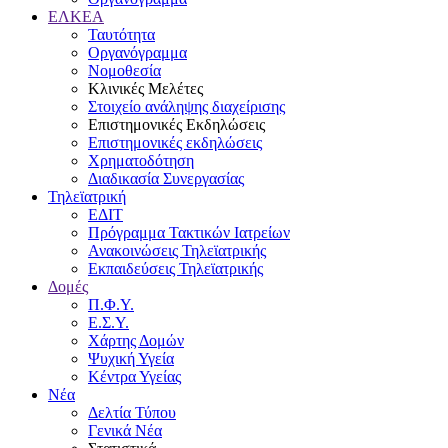
ΕΛΚΕΑ
Ταυτότητα
Οργανόγραμμα
Νομοθεσία
Κλινικές Μελέτες
Στοιχείο ανάληψης διαχείρισης
Επιστημονικές Εκδηλώσεις
Επιστημονικές εκδηλώσεις
Χρηματοδότηση
Διαδικασία Συνεργασίας
Τηλεϊατρική
ΕΔΙΤ
Πρόγραμμα Τακτικών Ιατρείων
Ανακοινώσεις Τηλεϊατρικής
Εκπαιδεύσεις Τηλεϊατρικής
Δομές
Π.Φ.Υ.
Ε.Σ.Υ.
Χάρτης Δομών
Ψυχική Υγεία
Κέντρα Υγείας
Νέα
Δελτία Τύπου
Γενικά Νέα