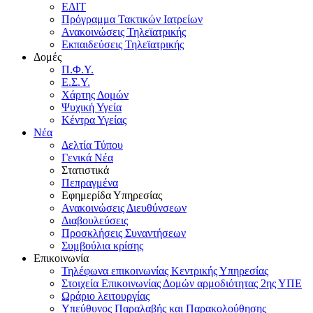
ΕΔΙΤ
Πρόγραμμα Τακτικών Ιατρείων
Ανακοινώσεις Τηλεϊατρικής
Εκπαιδεύσεις Τηλεϊατρικής
Δομές
Π.Φ.Υ.
Ε.Σ.Υ.
Χάρτης Δομών
Ψυχική Υγεία
Κέντρα Υγείας
Νέα
Δελτία Τύπου
Γενικά Νέα
Στατιστικά
Πεπραγμένα
Εφημερίδα Υπηρεσίας
Ανακοινώσεις Διευθύνσεων
Διαβουλεύσεις
Προσκλήσεις Συναντήσεων
Συμβούλια κρίσης
Επικοινωνία
Τηλέφωνα επικοινωνίας Κεντρικής Υπηρεσίας
Στοιχεία Επικοινωνίας Δομών αρμοδιότητας 2ης ΥΠΕ
Ωράριο λειτουργίας
Υπεύθυνος Παραλαβής και Παρακολούθησης