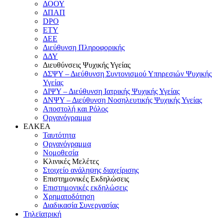
ΔΟΟΥ
ΔΠΑΠ
DPO
ΕΤΥ
ΔΕΕ
Διεύθυνση Πληροφορικής
ΔΔΥ
Διευθύνσεις Ψυχικής Υγείας
ΔΣΨΥ – Διεύθυνση Συντονισμού Υπηρεσιών Ψυχικής
Υγείας
ΔΙΨΥ – Διεύθυνση Ιατρικής Ψυχικής Υγείας
ΔΝΨΥ – Διεύθυνση Νοσηλευτικής Ψυχικής Υγείας
Αποστολή και Ρόλος
Οργανόγραμμα
ΕΛΚΕΑ
Ταυτότητα
Οργανόγραμμα
Νομοθεσία
Κλινικές Μελέτες
Στοιχείο ανάληψης διαχείρισης
Επιστημονικές Εκδηλώσεις
Επιστημονικές εκδηλώσεις
Χρηματοδότηση
Διαδικασία Συνεργασίας
Τηλεϊατρική