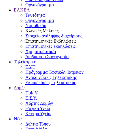
Οργανόγραμμα
ΕΛΚΕΑ
Ταυτότητα
Οργανόγραμμα
Νομοθεσία
Κλινικές Μελέτες
Στοιχείο ανάληψης διαχείρισης
Επιστημονικές Εκδηλώσεις
Επιστημονικές εκδηλώσεις
Χρηματοδότηση
Διαδικασία Συνεργασίας
Τηλεϊατρική
ΕΔΙΤ
Πρόγραμμα Τακτικών Ιατρείων
Ανακοινώσεις Τηλεϊατρικής
Εκπαιδεύσεις Τηλεϊατρικής
Δομές
Π.Φ.Υ.
Ε.Σ.Υ.
Χάρτης Δομών
Ψυχική Υγεία
Κέντρα Υγείας
Νέα
Δελτία Τύπου