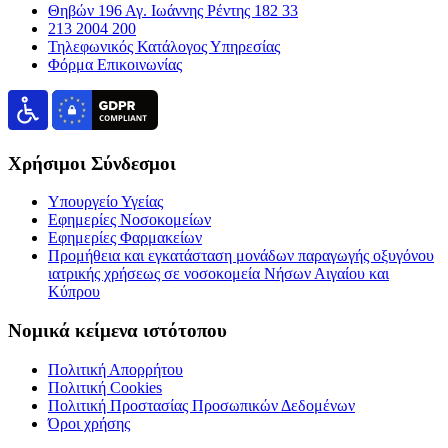
Θηβών 196 Αγ. Ιωάννης Ρέντης 182 33
213 2004 200
Τηλεφωνικός Κατάλογος Υπηρεσίας
Φόρμα Επικοινωνίας
Χρήσιμοι Σύνδεσμοι
Υπουργείο Υγείας
Εφημερίες Νοσοκομείων
Εφημερίες Φαρμακείων
Προμήθεια και εγκατάσταση μονάδων παραγωγής οξυγόνου
ιατρικής χρήσεως σε νοσοκομεία Νήσων Αιγαίου και
Κύπρου
Νομικά κείμενα ιστότοπου
Πολιτική Απορρήτου
Πολιτική Cookies
Πολιτική Προστασίας Προσωπικών Δεδομένων
Όροι χρήσης