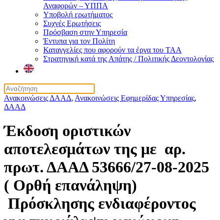
Αναφορών – ΥΠΠΑ
Υποβολή ερωτήματος
Συχνές Ερωτήσεις
Πρόσβαση στην Υπηρεσία
Έντυπα για τον Πολίτη
Καταγγελίες που αφορούν τα έργα του ΤΑΑ
Στρατηγική κατά της Απάτης / Πολιτικής Δεοντολογίας
Ανακοινώσεις ΔΑΑΔ
,
Ανακοινώσεις Εφημερίδας Υπηρεσίας
,
ΔΑΑΔ
Έκδοση οριστικών
αποτελεσμάτων της με αρ.
πρωτ. ΔΑΑΔ 53666/27-08-2025
( Ορθή επανάληψη)
Πρόσκλησης ενδιαφέροντος