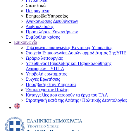
Γενικά Νέα
Στατιστικά
Πεπραγμένα
Εφημερίδα Υπηρεσίας
Ανακοινώσεις Διευθύνσεων
Διαβουλεύσεις
Προσκλήσεις Συναντήσεων
Συμβούλια κρίσης
Επικοινωνία
Τηλέφωνα επικοινωνίας Κεντρικής Υπηρεσίας
Στοιχεία Επικοινωνίας Δομών αρμοδιότητας 2ης ΥΠΕ
Ωράριο λειτουργίας
Υπεύθυνος Παραλαβής και Παρακολούθησης
Αναφορών – ΥΠΠΑ
Υποβολή ερωτήματος
Συχνές Ερωτήσεις
Πρόσβαση στην Υπηρεσία
Έντυπα για τον Πολίτη
Καταγγελίες που αφορούν τα έργα του ΤΑΑ
Στρατηγική κατά της Απάτης / Πολιτικής Δεοντολογίας