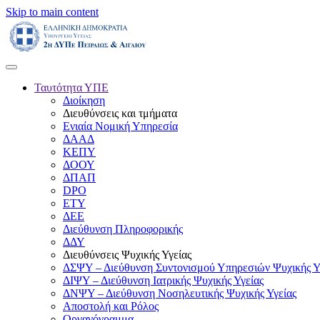
Skip to main content
Ταυτότητα ΥΠΕ
Διοίκηση
Διευθύνσεις και τμήματα
Ενιαία Νομική Υπηρεσία
ΔΑΑΔ
ΚΕΠΥ
ΔΟΟΥ
ΔΠΑΠ
DPO
ΕΤΥ
ΔΕΕ
Διεύθυνση Πληροφορικής
ΔΔΥ
Διευθύνσεις Ψυχικής Υγείας
ΔΣΨΥ – Διεύθυνση Συντονισμού Υπηρεσιών Ψυχικής Υ
ΔΙΨΥ – Διεύθυνση Ιατρικής Ψυχικής Υγείας
ΔΝΨΥ – Διεύθυνση Νοσηλευτικής Ψυχικής Υγείας
Αποστολή και Ρόλος
Οργανόγραμμα