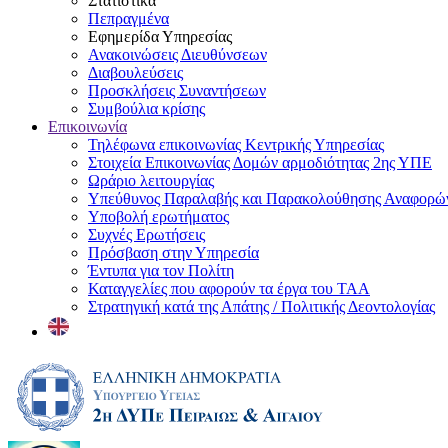
Στατιστικά
Πεπραγμένα
Εφημερίδα Υπηρεσίας
Ανακοινώσεις Διευθύνσεων
Διαβουλεύσεις
Προσκλήσεις Συναντήσεων
Συμβούλια κρίσης
Επικοινωνία
Τηλέφωνα επικοινωνίας Κεντρικής Υπηρεσίας
Στοιχεία Επικοινωνίας Δομών αρμοδιότητας 2ης ΥΠΕ
Ωράριο λειτουργίας
Υπεύθυνος Παραλαβής και Παρακολούθησης Αναφορ
Υποβολή ερωτήματος
Συχνές Ερωτήσεις
Πρόσβαση στην Υπηρεσία
Έντυπα για τον Πολίτη
Καταγγελίες που αφορούν τα έργα του ΤΑΑ
Στρατηγική κατά της Απάτης / Πολιτικής Δεοντολογίας