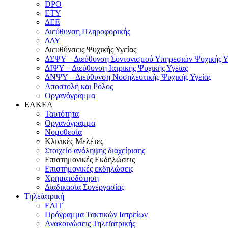
DPO
ΕΤΥ
ΔΕΕ
Διεύθυνση Πληροφορικής
ΔΔΥ
Διευθύνσεις Ψυχικής Υγείας
ΔΣΨΥ – Διεύθυνση Συντονισμού Υπηρεσιών Ψυχικής Υ
ΔΙΨΥ – Διεύθυνση Ιατρικής Ψυχικής Υγείας
ΔΝΨΥ – Διεύθυνση Νοσηλευτικής Ψυχικής Υγείας
Αποστολή και Ρόλος
Οργανόγραμμα
ΕΛΚΕΑ
Ταυτότητα
Οργανόγραμμα
Νομοθεσία
Κλινικές Μελέτες
Στοιχείο ανάληψης διαχείρισης
Επιστημονικές Εκδηλώσεις
Επιστημονικές εκδηλώσεις
Χρηματοδότηση
Διαδικασία Συνεργασίας
Τηλεϊατρική
ΕΔΙΤ
Πρόγραμμα Τακτικών Ιατρείων
Ανακοινώσεις Τηλεϊατρικής