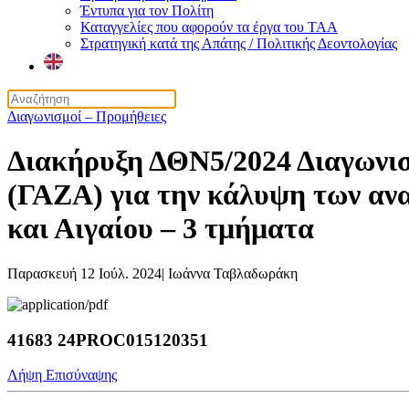
Έντυπα για τον Πολίτη
Καταγγελίες που αφορούν τα έργα του ΤΑΑ
Στρατηγική κατά της Απάτης / Πολιτικής Δεοντολογίας
Διαγωνισμοί – Προμήθειες
Διακήρυξη ΔΘΝ5/2024 Διαγωνισ
(ΓΑΖΑ) για την κάλυψη των αν
και Αιγαίου – 3 τμήματα
Παρασκευή 12 Ιούλ. 2024
|
Ιωάννα Ταβλαδωράκη
41683 24PROC015120351
Λήψη Επισύναψης