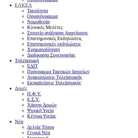
ΕΛΚΕΑ
Ταυτότητα
Οργανόγραμμα
Νομοθεσία
Κλινικές Μελέτες
Στοιχείο ανάληψης διαχείρισης
Επιστημονικές Εκδηλώσεις
Επιστημονικές εκδηλώσεις
Χρηματοδότηση
Διαδικασία Συνεργασίας
Τηλεϊατρική
ΕΔΙΤ
Πρόγραμμα Τακτικών Ιατρείων
Ανακοινώσεις Τηλεϊατρικής
Εκπαιδεύσεις Τηλεϊατρικής
Δομές
Π.Φ.Υ.
Ε.Σ.Υ.
Χάρτης Δομών
Ψυχική Υγεία
Κέντρα Υγείας
Νέα
Δελτία Τύπου
Γενικά Νέα