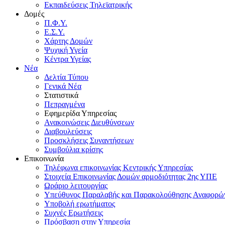
Εκπαιδεύσεις Τηλεϊατρικής
Δομές
Π.Φ.Υ.
Ε.Σ.Υ.
Χάρτης Δομών
Ψυχική Υγεία
Κέντρα Υγείας
Νέα
Δελτία Τύπου
Γενικά Νέα
Στατιστικά
Πεπραγμένα
Εφημερίδα Υπηρεσίας
Ανακοινώσεις Διευθύνσεων
Διαβουλεύσεις
Προσκλήσεις Συναντήσεων
Συμβούλια κρίσης
Επικοινωνία
Τηλέφωνα επικοινωνίας Κεντρικής Υπηρεσίας
Στοιχεία Επικοινωνίας Δομών αρμοδιότητας 2ης ΥΠΕ
Ωράριο λειτουργίας
Υπεύθυνος Παραλαβής και Παρακολούθησης Αναφορ
Υποβολή ερωτήματος
Συχνές Ερωτήσεις
Πρόσβαση στην Υπηρεσία