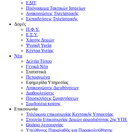
ΕΔΙΤ
Πρόγραμμα Τακτικών Ιατρείων
Ανακοινώσεις Τηλεϊατρικής
Εκπαιδεύσεις Τηλεϊατρικής
Δομές
Π.Φ.Υ.
Ε.Σ.Υ.
Χάρτης Δομών
Ψυχική Υγεία
Κέντρα Υγείας
Νέα
Δελτία Τύπου
Γενικά Νέα
Στατιστικά
Πεπραγμένα
Εφημερίδα Υπηρεσίας
Ανακοινώσεις Διευθύνσεων
Διαβουλεύσεις
Προσκλήσεις Συναντήσεων
Συμβούλια κρίσης
Επικοινωνία
Τηλέφωνα επικοινωνίας Κεντρικής Υπηρεσίας
Στοιχεία Επικοινωνίας Δομών αρμοδιότητας 2ης ΥΠΕ
Ωράριο λειτουργίας
Υπεύθυνος Παραλαβής και Παρακολούθησης