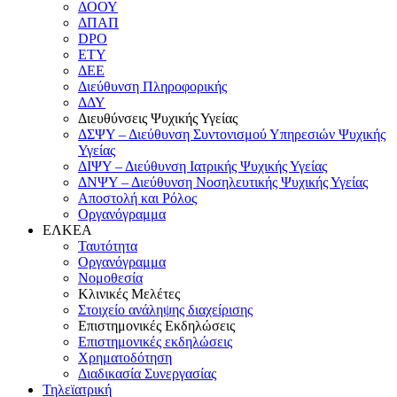
ΔΟΟΥ
ΔΠΑΠ
DPO
ΕΤΥ
ΔΕΕ
Διεύθυνση Πληροφορικής
ΔΔΥ
Διευθύνσεις Ψυχικής Υγείας
ΔΣΨΥ – Διεύθυνση Συντονισμού Υπηρεσιών Ψυχικής
Υγείας
ΔΙΨΥ – Διεύθυνση Ιατρικής Ψυχικής Υγείας
ΔΝΨΥ – Διεύθυνση Νοσηλευτικής Ψυχικής Υγείας
Αποστολή και Ρόλος
Οργανόγραμμα
ΕΛΚΕΑ
Ταυτότητα
Οργανόγραμμα
Νομοθεσία
Κλινικές Μελέτες
Στοιχείο ανάληψης διαχείρισης
Επιστημονικές Εκδηλώσεις
Επιστημονικές εκδηλώσεις
Χρηματοδότηση
Διαδικασία Συνεργασίας
Τηλεϊατρική