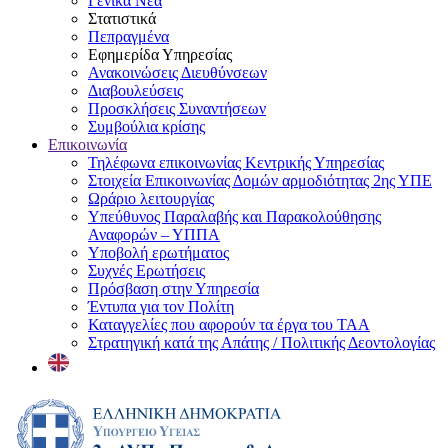
Γενικά Νέα
Στατιστικά
Πεπραγμένα
Εφημερίδα Υπηρεσίας
Ανακοινώσεις Διευθύνσεων
Διαβουλεύσεις
Προσκλήσεις Συναντήσεων
Συμβούλια κρίσης
Επικοινωνία
Τηλέφωνα επικοινωνίας Κεντρικής Υπηρεσίας
Στοιχεία Επικοινωνίας Δομών αρμοδιότητας 2ης ΥΠΕ
Ωράριο λειτουργίας
Υπεύθυνος Παραλαβής και Παρακολούθησης
Αναφορών – ΥΠΠΑ
Υποβολή ερωτήματος
Συχνές Ερωτήσεις
Πρόσβαση στην Υπηρεσία
Έντυπα για τον Πολίτη
Καταγγελίες που αφορούν τα έργα του ΤΑΑ
Στρατηγική κατά της Απάτης / Πολιτικής Δεοντολογίας