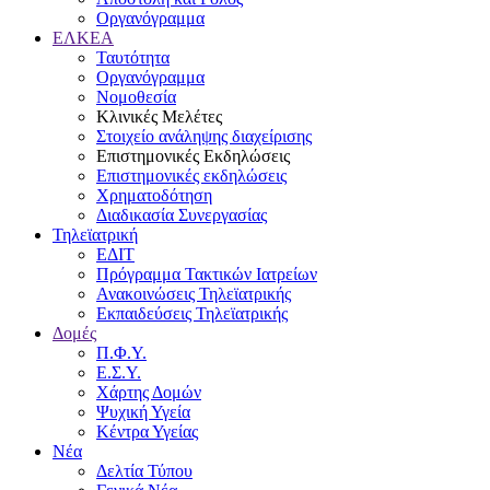
Οργανόγραμμα
ΕΛΚΕΑ
Ταυτότητα
Οργανόγραμμα
Νομοθεσία
Κλινικές Μελέτες
Στοιχείο ανάληψης διαχείρισης
Επιστημονικές Εκδηλώσεις
Επιστημονικές εκδηλώσεις
Χρηματοδότηση
Διαδικασία Συνεργασίας
Τηλεϊατρική
ΕΔΙΤ
Πρόγραμμα Τακτικών Ιατρείων
Ανακοινώσεις Τηλεϊατρικής
Εκπαιδεύσεις Τηλεϊατρικής
Δομές
Π.Φ.Υ.
Ε.Σ.Υ.
Χάρτης Δομών
Ψυχική Υγεία
Κέντρα Υγείας
Νέα
Δελτία Τύπου