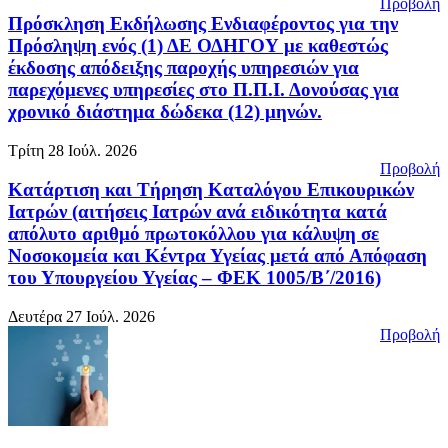
Προβολή
Πρόσκληση Εκδήλωσης Ενδιαφέροντος για την
Πρόσληψη ενός (1) ΔΕ ΟΔΗΓΟΥ με καθεστώς
έκδοσης απόδειξης παροχής υπηρεσιών για
παρεχόμενες υπηρεσίες στο Π.Π.Ι. Δονούσας για
χρονικό διάστημα δώδεκα (12) μηνών.
Τρίτη 28 Ιούλ. 2026
Προβολή
Κατάρτιση και Τήρηση Καταλόγου Επικουρικών
Ιατρών (αιτήσεις Ιατρών ανά ειδικότητα κατά
απόλυτο αριθμό πρωτοκόλλου για κάλυψη σε
Νοσοκομεία και Κέντρα Υγείας μετά από Απόφαση
του Υπουργείου Υγείας – ΦΕΚ 1005/Β΄/2016)
Δευτέρα 27 Ιούλ. 2026
Προβολή