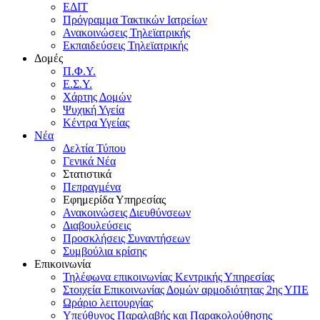
ΕΔΙΤ
Πρόγραμμα Τακτικών Ιατρείων
Ανακοινώσεις Τηλεϊατρικής
Εκπαιδεύσεις Τηλεϊατρικής
Δομές
Π.Φ.Υ.
Ε.Σ.Υ.
Χάρτης Δομών
Ψυχική Υγεία
Κέντρα Υγείας
Νέα
Δελτία Τύπου
Γενικά Νέα
Στατιστικά
Πεπραγμένα
Εφημερίδα Υπηρεσίας
Ανακοινώσεις Διευθύνσεων
Διαβουλεύσεις
Προσκλήσεις Συναντήσεων
Συμβούλια κρίσης
Επικοινωνία
Τηλέφωνα επικοινωνίας Κεντρικής Υπηρεσίας
Στοιχεία Επικοινωνίας Δομών αρμοδιότητας 2ης ΥΠΕ
Ωράριο λειτουργίας
Υπεύθυνος Παραλαβής και Παρακολούθησης