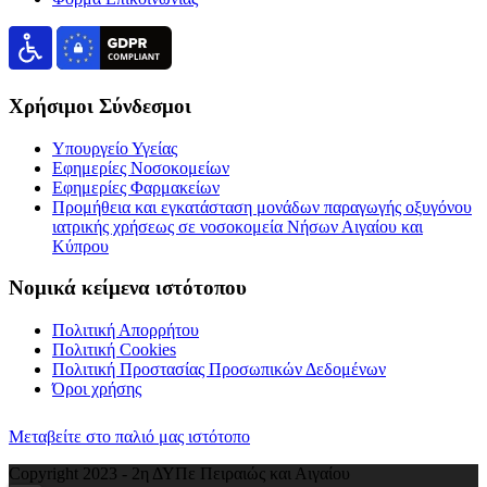
Χρήσιμοι Σύνδεσμοι
Υπουργείο Υγείας
Εφημερίες Νοσοκομείων
Εφημερίες Φαρμακείων
Προμήθεια και εγκατάσταση μονάδων παραγωγής οξυγόνου
ιατρικής χρήσεως σε νοσοκομεία Νήσων Αιγαίου και
Κύπρου
Νομικά κείμενα ιστότοπου
Πολιτική Απορρήτου
Πολιτική Cookies
Πολιτική Προστασίας Προσωπικών Δεδομένων
Όροι χρήσης
Μεταβείτε στο παλιό μας ιστότοπο
Copyright 2023 - 2η ΔΥΠε Πειραιώς και Αιγαίου