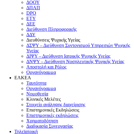
ΔΟΟΥ
ΔΠΑΠ
DPO
ΕΤΥ
ΔΕΕ
Διεύθυνση Πληροφορικής
ΔΔΥ
Διευθύνσεις Ψυχικής Υγείας
ΔΣΨΥ – Διεύθυνση Συντονισμού Υπηρεσιών Ψυχικής
Υγείας
ΔΙΨΥ – Διεύθυνση Ιατρικής Ψυχικής Υγείας
ΔΝΨΥ – Διεύθυνση Νοσηλευτικής Ψυχικής Υγείας
Αποστολή και Ρόλος
Οργανόγραμμα
ΕΛΚΕΑ
Ταυτότητα
Οργανόγραμμα
Νομοθεσία
Κλινικές Μελέτες
Στοιχείο ανάληψης διαχείρισης
Επιστημονικές Εκδηλώσεις
Επιστημονικές εκδηλώσεις
Χρηματοδότηση
Διαδικασία Συνεργασίας
Τηλεϊατρική