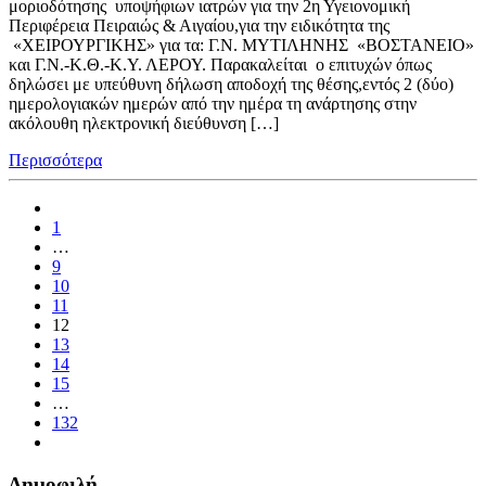
μοριοδότησης υποψήφιων ιατρών για την 2η Υγειονομική
Περιφέρεια Πειραιώς & Αιγαίου,για την ειδικότητα της
«ΧΕΙΡΟΥΡΓΙΚΗΣ» για τα: Γ.Ν. ΜΥΤΙΛΗΝΗΣ «ΒΟΣΤΑΝΕΙΟ»
και Γ.Ν.-Κ.Θ.-Κ.Υ. ΛΕΡΟΥ. Παρακαλείται ο επιτυχών όπως
δηλώσει με υπεύθυνη δήλωση αποδοχή της θέσης,εντός 2 (δύο)
ημερολογιακών ημερών από την ημέρα τη ανάρτησης στην
ακόλουθη ηλεκτρονική διεύθυνση […]
Περισσότερα
1
…
9
10
11
12
13
14
15
…
132
Δημοφιλή