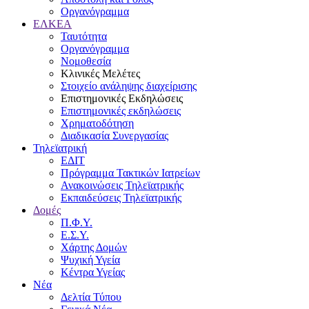
Οργανόγραμμα
ΕΛΚΕΑ
Ταυτότητα
Οργανόγραμμα
Νομοθεσία
Κλινικές Μελέτες
Στοιχείο ανάληψης διαχείρισης
Επιστημονικές Εκδηλώσεις
Επιστημονικές εκδηλώσεις
Χρηματοδότηση
Διαδικασία Συνεργασίας
Τηλεϊατρική
ΕΔΙΤ
Πρόγραμμα Τακτικών Ιατρείων
Ανακοινώσεις Τηλεϊατρικής
Εκπαιδεύσεις Τηλεϊατρικής
Δομές
Π.Φ.Υ.
Ε.Σ.Υ.
Χάρτης Δομών
Ψυχική Υγεία
Κέντρα Υγείας
Νέα
Δελτία Τύπου