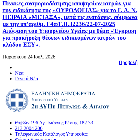
Πίνακες αναμοριοδότησης υποψηφίων ιατρών για
την ειδικότητα της «ΟΥΡΟΛΟΓΙΑΣ» για το Γ. Α. Ν.
ΠΕΙΡΑΙΑ «ΜΕΤΑΞΑ», μετά τις ενστάσεις, σύμφωνα
με την υπ’αριθμ. Γ4α/Γ.Π.32236/22-07-2025
Απόφαση του Υπουργείου Υγείας με θέμα «Έγκριση
για προκήρυξη θέσεων ειδικευμένων ιατρών του
κλάδου ΕΣΥ».
Παρασκευή 24 Ιούλ. 2026
Προβολή
Νέα
Γενικά Νέα
Θηβών 196 Αγ. Ιωάννης Ρέντης 182 33
213 2004 200
Τηλεφωνικός Κατάλογος Υπηρεσίας
Φόρμα Επικοινωνίας