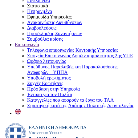
Γενικά Νέα
Στατιστικά
Πεπραγμένα
Εφημερίδα Υπηρεσίας
Ανακοινώσεις Διευθύνσεων
Διαβουλεύσεις
Προσκλήσεις Συναντήσεων
Συμβούλια κρίσης
Επικοινωνία
Τηλέφωνα επικοινωνίας Κεντρικής Υπηρεσίας
Στοιχεία Επικοινωνίας Δομών αρμοδιότητας 2ης ΥΠΕ
Ωράριο λειτουργίας
Υπεύθυνος Παραλαβής και Παρακολούθησης
Αναφορών – ΥΠΠΑ
Υποβολή ερωτήματος
Συχνές Ερωτήσεις
Πρόσβαση στην Υπηρεσία
Έντυπα για τον Πολίτη
Καταγγελίες που αφορούν τα έργα του ΤΑΑ
Στρατηγική κατά της Απάτης / Πολιτικής Δεοντολογίας