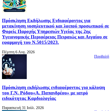
Πρόσκληση Εκδήλωσης Ενδιαφέροντος για
μετακίνηση νοσηλευτικού και λοιπού προσωπικού σε
Φορείς Παροχής Υπηρεσιών Υγείας της 2ης
Υγειονομικής Περιφέρειας Πειραιώς και Αιγαίου σε
εφαρμογή του Ν.5015/2023.
Πέμπτη 6 Αυγ. 2026
Προβολή
Πρόσκληση εκδήλωσης ενδιαφέροντος για κάλυψη
του Γ.Ν. Ρόδου«Α. Παπανδρέου» με ιατρό
ειδικότητας Καρδιολογίας
Παρασκευή 31 Ιούλ. 2026