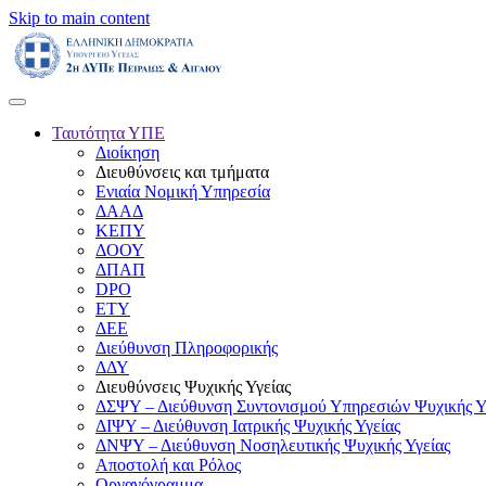
Skip to main content
Ταυτότητα ΥΠΕ
Διοίκηση
Διευθύνσεις και τμήματα
Ενιαία Νομική Υπηρεσία
ΔΑΑΔ
ΚΕΠΥ
ΔΟΟΥ
ΔΠΑΠ
DPO
ΕΤΥ
ΔΕΕ
Διεύθυνση Πληροφορικής
ΔΔΥ
Διευθύνσεις Ψυχικής Υγείας
ΔΣΨΥ – Διεύθυνση Συντονισμού Υπηρεσιών Ψυχικής Υ
ΔΙΨΥ – Διεύθυνση Ιατρικής Ψυχικής Υγείας
ΔΝΨΥ – Διεύθυνση Νοσηλευτικής Ψυχικής Υγείας
Αποστολή και Ρόλος
Οργανόγραμμα