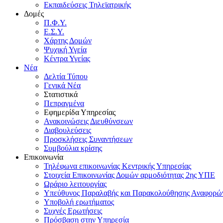
Εκπαιδεύσεις Τηλεϊατρικής
Δομές
Π.Φ.Υ.
Ε.Σ.Υ.
Χάρτης Δομών
Ψυχική Υγεία
Κέντρα Υγείας
Νέα
Δελτία Τύπου
Γενικά Νέα
Στατιστικά
Πεπραγμένα
Εφημερίδα Υπηρεσίας
Ανακοινώσεις Διευθύνσεων
Διαβουλεύσεις
Προσκλήσεις Συναντήσεων
Συμβούλια κρίσης
Επικοινωνία
Τηλέφωνα επικοινωνίας Κεντρικής Υπηρεσίας
Στοιχεία Επικοινωνίας Δομών αρμοδιότητας 2ης ΥΠΕ
Ωράριο λειτουργίας
Υπεύθυνος Παραλαβής και Παρακολούθησης Αναφορ
Υποβολή ερωτήματος
Συχνές Ερωτήσεις
Πρόσβαση στην Υπηρεσία