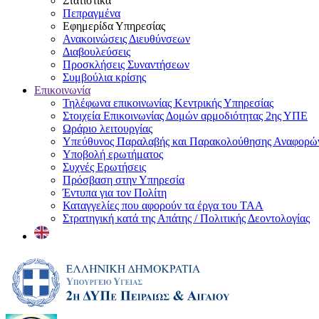
Στατιστικά
Πεπραγμένα
Εφημερίδα Υπηρεσίας
Ανακοινώσεις Διευθύνσεων
Διαβουλεύσεις
Προσκλήσεις Συναντήσεων
Συμβούλια κρίσης
Επικοινωνία
Τηλέφωνα επικοινωνίας Κεντρικής Υπηρεσίας
Στοιχεία Επικοινωνίας Δομών αρμοδιότητας 2ης ΥΠΕ
Ωράριο λειτουργίας
Υπεύθυνος Παραλαβής και Παρακολούθησης Αναφορ
Υποβολή ερωτήματος
Συχνές Ερωτήσεις
Πρόσβαση στην Υπηρεσία
Έντυπα για τον Πολίτη
Καταγγελίες που αφορούν τα έργα του ΤΑΑ
Στρατηγική κατά της Απάτης / Πολιτικής Δεοντολογίας