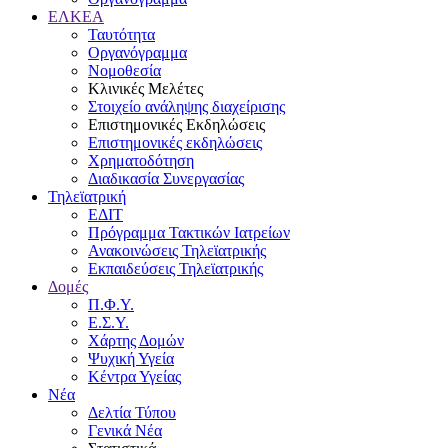
ΕΛΚΕΑ
Ταυτότητα
Οργανόγραμμα
Νομοθεσία
Κλινικές Μελέτες
Στοιχείο ανάληψης διαχείρισης
Επιστημονικές Εκδηλώσεις
Επιστημονικές εκδηλώσεις
Χρηματοδότηση
Διαδικασία Συνεργασίας
Τηλεϊατρική
ΕΔΙΤ
Πρόγραμμα Τακτικών Ιατρείων
Ανακοινώσεις Τηλεϊατρικής
Εκπαιδεύσεις Τηλεϊατρικής
Δομές
Π.Φ.Υ.
Ε.Σ.Υ.
Χάρτης Δομών
Ψυχική Υγεία
Κέντρα Υγείας
Νέα
Δελτία Τύπου
Γενικά Νέα