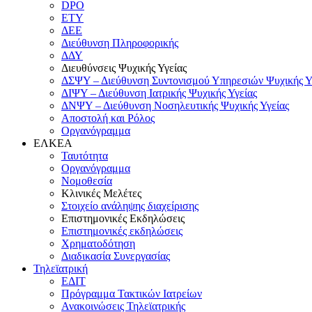
DPO
ΕΤΥ
ΔΕΕ
Διεύθυνση Πληροφορικής
ΔΔΥ
Διευθύνσεις Ψυχικής Υγείας
ΔΣΨΥ – Διεύθυνση Συντονισμού Υπηρεσιών Ψυχικής Υ
ΔΙΨΥ – Διεύθυνση Ιατρικής Ψυχικής Υγείας
ΔΝΨΥ – Διεύθυνση Νοσηλευτικής Ψυχικής Υγείας
Αποστολή και Ρόλος
Οργανόγραμμα
ΕΛΚΕΑ
Ταυτότητα
Οργανόγραμμα
Νομοθεσία
Κλινικές Μελέτες
Στοιχείο ανάληψης διαχείρισης
Επιστημονικές Εκδηλώσεις
Επιστημονικές εκδηλώσεις
Χρηματοδότηση
Διαδικασία Συνεργασίας
Τηλεϊατρική
ΕΔΙΤ
Πρόγραμμα Τακτικών Ιατρείων
Ανακοινώσεις Τηλεϊατρικής