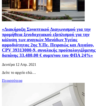
«Διακήρυξη Συνοπτικού Διαγωνισμού για την
προμήθεια ξενοδοχειακού εξοπλισμού για την
κάλυψη των αναγκών Μονάδων Υγείας
αρμοδιότητας 2ης Υ.Πε. Πειραιώς και Αιγαίου,
CPV 39313000-9, συνολικής προϋπολογιζόμενης
δαπάνης 33.480,00 € συμπ/νου του ΦΠΑ 24%»
Δευτέρα 12 Απρ. 2021
Δείτε το αρχείο εδώ…
Περισσότερα