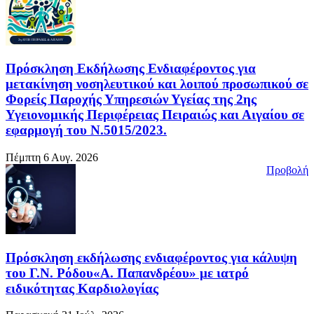
Πρόσκληση Εκδήλωσης Ενδιαφέροντος για
μετακίνηση νοσηλευτικού και λοιπού προσωπικού σε
Φορείς Παροχής Υπηρεσιών Υγείας της 2ης
Υγειονομικής Περιφέρειας Πειραιώς και Αιγαίου σε
εφαρμογή του Ν.5015/2023.
Πέμπτη 6 Αυγ. 2026
Προβολή
Πρόσκληση εκδήλωσης ενδιαφέροντος για κάλυψη
του Γ.Ν. Ρόδου«Α. Παπανδρέου» με ιατρό
ειδικότητας Καρδιολογίας