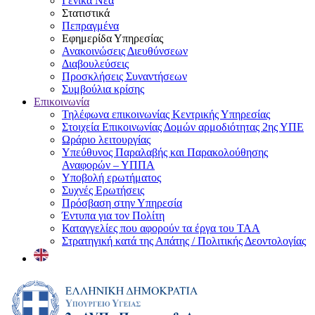
Γενικά Νέα
Στατιστικά
Πεπραγμένα
Εφημερίδα Υπηρεσίας
Ανακοινώσεις Διευθύνσεων
Διαβουλεύσεις
Προσκλήσεις Συναντήσεων
Συμβούλια κρίσης
Επικοινωνία
Τηλέφωνα επικοινωνίας Κεντρικής Υπηρεσίας
Στοιχεία Επικοινωνίας Δομών αρμοδιότητας 2ης ΥΠΕ
Ωράριο λειτουργίας
Υπεύθυνος Παραλαβής και Παρακολούθησης
Αναφορών – ΥΠΠΑ
Υποβολή ερωτήματος
Συχνές Ερωτήσεις
Πρόσβαση στην Υπηρεσία
Έντυπα για τον Πολίτη
Καταγγελίες που αφορούν τα έργα του ΤΑΑ
Στρατηγική κατά της Απάτης / Πολιτικής Δεοντολογίας