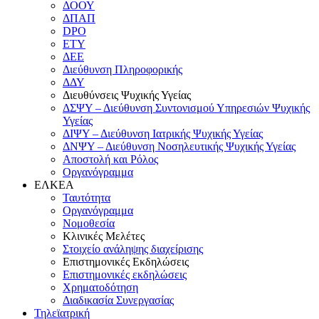
ΔΟΟΥ
ΔΠΑΠ
DPO
ΕΤΥ
ΔΕΕ
Διεύθυνση Πληροφορικής
ΔΔΥ
Διευθύνσεις Ψυχικής Υγείας
ΔΣΨΥ – Διεύθυνση Συντονισμού Υπηρεσιών Ψυχικής
Υγείας
ΔΙΨΥ – Διεύθυνση Ιατρικής Ψυχικής Υγείας
ΔΝΨΥ – Διεύθυνση Νοσηλευτικής Ψυχικής Υγείας
Αποστολή και Ρόλος
Οργανόγραμμα
ΕΛΚΕΑ
Ταυτότητα
Οργανόγραμμα
Νομοθεσία
Κλινικές Μελέτες
Στοιχείο ανάληψης διαχείρισης
Επιστημονικές Εκδηλώσεις
Επιστημονικές εκδηλώσεις
Χρηματοδότηση
Διαδικασία Συνεργασίας
Τηλεϊατρική