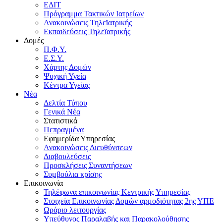
ΕΔΙΤ
Πρόγραμμα Τακτικών Ιατρείων
Ανακοινώσεις Τηλεϊατρικής
Εκπαιδεύσεις Τηλεϊατρικής
Δομές
Π.Φ.Υ.
Ε.Σ.Υ.
Χάρτης Δομών
Ψυχική Υγεία
Κέντρα Υγείας
Νέα
Δελτία Τύπου
Γενικά Νέα
Στατιστικά
Πεπραγμένα
Εφημερίδα Υπηρεσίας
Ανακοινώσεις Διευθύνσεων
Διαβουλεύσεις
Προσκλήσεις Συναντήσεων
Συμβούλια κρίσης
Επικοινωνία
Τηλέφωνα επικοινωνίας Κεντρικής Υπηρεσίας
Στοιχεία Επικοινωνίας Δομών αρμοδιότητας 2ης ΥΠΕ
Ωράριο λειτουργίας
Υπεύθυνος Παραλαβής και Παρακολούθησης