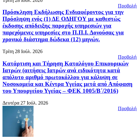
Τρίτη 28 Ιούλ. 2026
Προβολή
Πρόσκληση Εκδήλωσης Ενδιαφέροντος για την
Πρόσληψη ενός (1) ΔΕ ΟΔΗΓΟΥ με καθεστώς
έκδοσης απόδειξης παροχής υπηρεσιών για
παρεχόμενες υπηρεσίες στο Π.Π.Ι. Δονούσας για
χρονικό διάστημα δώδεκα (12) μηνών.
Τρίτη 28 Ιούλ. 2026
Προβολή
Κατάρτιση και Τήρηση Καταλόγου Επικουρικών
Ιατρών (αιτήσεις Ιατρών ανά ειδικότητα κατά
απόλυτο αριθμό πρωτοκόλλου για κάλυψη σε
Νοσοκομεία και Κέντρα Υγείας μετά από Απόφαση
του Υπουργείου Υγείας – ΦΕΚ 1005/Β΄/2016)
Δευτέρα 27 Ιούλ. 2026
Προβολή