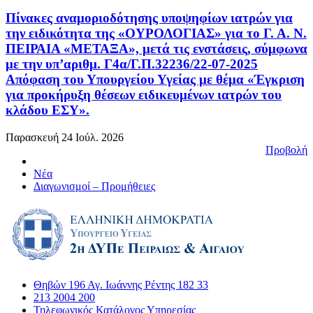
Πίνακες αναμοριοδότησης υποψηφίων ιατρών για
την ειδικότητα της «ΟΥΡΟΛΟΓΙΑΣ» για το Γ. Α. Ν.
ΠΕΙΡΑΙΑ «ΜΕΤΑΞΑ», μετά τις ενστάσεις, σύμφωνα
με την υπ’αριθμ. Γ4α/Γ.Π.32236/22-07-2025
Απόφαση του Υπουργείου Υγείας με θέμα «Έγκριση
για προκήρυξη θέσεων ειδικευμένων ιατρών του
κλάδου ΕΣΥ».
Παρασκευή 24 Ιούλ. 2026
Προβολή
Νέα
Διαγωνισμοί – Προμήθειες
Θηβών 196 Αγ. Ιωάννης Ρέντης 182 33
213 2004 200
Τηλεφωνικός Κατάλογος Υπηρεσίας