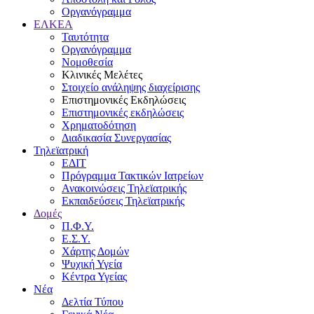
Οργανόγραμμα
ΕΛΚΕΑ
Ταυτότητα
Οργανόγραμμα
Νομοθεσία
Κλινικές Μελέτες
Στοιχείο ανάληψης διαχείρισης
Επιστημονικές Εκδηλώσεις
Επιστημονικές εκδηλώσεις
Χρηματοδότηση
Διαδικασία Συνεργασίας
Τηλεϊατρική
ΕΔΙΤ
Πρόγραμμα Τακτικών Ιατρείων
Ανακοινώσεις Τηλεϊατρικής
Εκπαιδεύσεις Τηλεϊατρικής
Δομές
Π.Φ.Υ.
Ε.Σ.Υ.
Χάρτης Δομών
Ψυχική Υγεία
Κέντρα Υγείας
Νέα
Δελτία Τύπου