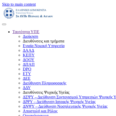
Skip to main content
Ταυτότητα ΥΠΕ
Διοίκηση
Διευθύνσεις και τμήματα
Ενιαία Νομική Υπηρεσία
ΔΑΑΔ
ΚΕΠΥ
ΔΟΟΥ
ΔΠΑΠ
DPO
ΕΤΥ
ΔΕΕ
Διεύθυνση Πληροφορικής
ΔΔΥ
Διευθύνσεις Ψυχικής Υγείας
ΔΣΨΥ – Διεύθυνση Συντονισμού Υπηρεσιών Ψυχικής Υ
ΔΙΨΥ – Διεύθυνση Ιατρικής Ψυχικής Υγείας
ΔΝΨΥ – Διεύθυνση Νοσηλευτικής Ψυχικής Υγείας
Αποστολή και Ρόλος
Οργανόγραμμα