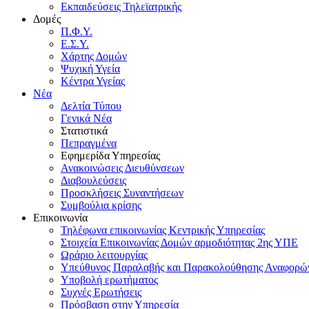
Εκπαιδεύσεις Τηλεϊατρικής
Δομές
Π.Φ.Υ.
Ε.Σ.Υ.
Χάρτης Δομών
Ψυχική Υγεία
Κέντρα Υγείας
Νέα
Δελτία Τύπου
Γενικά Νέα
Στατιστικά
Πεπραγμένα
Εφημερίδα Υπηρεσίας
Ανακοινώσεις Διευθύνσεων
Διαβουλεύσεις
Προσκλήσεις Συναντήσεων
Συμβούλια κρίσης
Επικοινωνία
Τηλέφωνα επικοινωνίας Κεντρικής Υπηρεσίας
Στοιχεία Επικοινωνίας Δομών αρμοδιότητας 2ης ΥΠΕ
Ωράριο λειτουργίας
Υπεύθυνος Παραλαβής και Παρακολούθησης Αναφορ
Υποβολή ερωτήματος
Συχνές Ερωτήσεις
Πρόσβαση στην Υπηρεσία