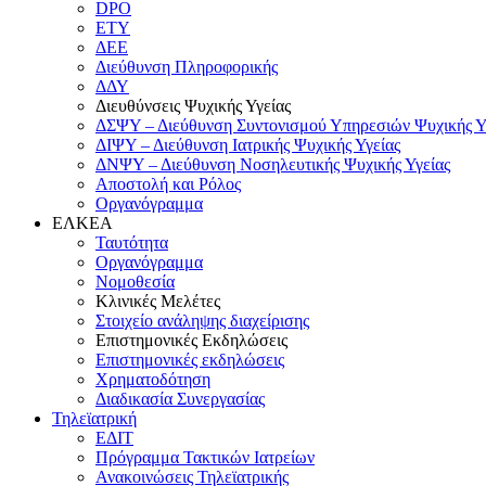
DPO
ΕΤΥ
ΔΕΕ
Διεύθυνση Πληροφορικής
ΔΔΥ
Διευθύνσεις Ψυχικής Υγείας
ΔΣΨΥ – Διεύθυνση Συντονισμού Υπηρεσιών Ψυχικής Υ
ΔΙΨΥ – Διεύθυνση Ιατρικής Ψυχικής Υγείας
ΔΝΨΥ – Διεύθυνση Νοσηλευτικής Ψυχικής Υγείας
Αποστολή και Ρόλος
Οργανόγραμμα
ΕΛΚΕΑ
Ταυτότητα
Οργανόγραμμα
Νομοθεσία
Κλινικές Μελέτες
Στοιχείο ανάληψης διαχείρισης
Επιστημονικές Εκδηλώσεις
Επιστημονικές εκδηλώσεις
Χρηματοδότηση
Διαδικασία Συνεργασίας
Τηλεϊατρική
ΕΔΙΤ
Πρόγραμμα Τακτικών Ιατρείων
Ανακοινώσεις Τηλεϊατρικής