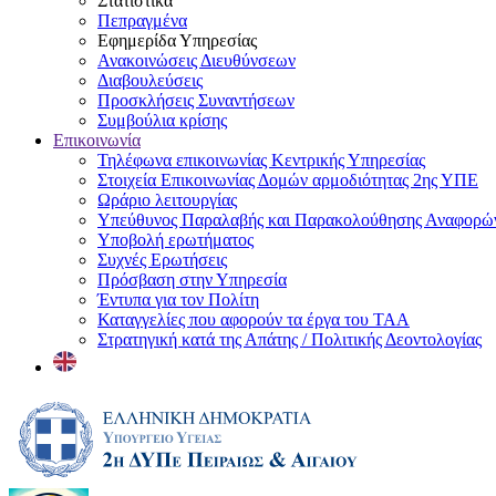
Στατιστικά
Πεπραγμένα
Εφημερίδα Υπηρεσίας
Ανακοινώσεις Διευθύνσεων
Διαβουλεύσεις
Προσκλήσεις Συναντήσεων
Συμβούλια κρίσης
Επικοινωνία
Τηλέφωνα επικοινωνίας Κεντρικής Υπηρεσίας
Στοιχεία Επικοινωνίας Δομών αρμοδιότητας 2ης ΥΠΕ
Ωράριο λειτουργίας
Υπεύθυνος Παραλαβής και Παρακολούθησης Αναφορ
Υποβολή ερωτήματος
Συχνές Ερωτήσεις
Πρόσβαση στην Υπηρεσία
Έντυπα για τον Πολίτη
Καταγγελίες που αφορούν τα έργα του ΤΑΑ
Στρατηγική κατά της Απάτης / Πολιτικής Δεοντολογίας