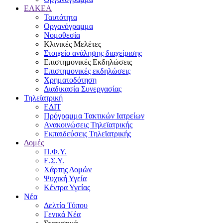
ΕΛΚΕΑ
Ταυτότητα
Οργανόγραμμα
Νομοθεσία
Κλινικές Μελέτες
Στοιχείο ανάληψης διαχείρισης
Επιστημονικές Εκδηλώσεις
Επιστημονικές εκδηλώσεις
Χρηματοδότηση
Διαδικασία Συνεργασίας
Τηλεϊατρική
ΕΔΙΤ
Πρόγραμμα Τακτικών Ιατρείων
Ανακοινώσεις Τηλεϊατρικής
Εκπαιδεύσεις Τηλεϊατρικής
Δομές
Π.Φ.Υ.
Ε.Σ.Υ.
Χάρτης Δομών
Ψυχική Υγεία
Κέντρα Υγείας
Νέα
Δελτία Τύπου
Γενικά Νέα