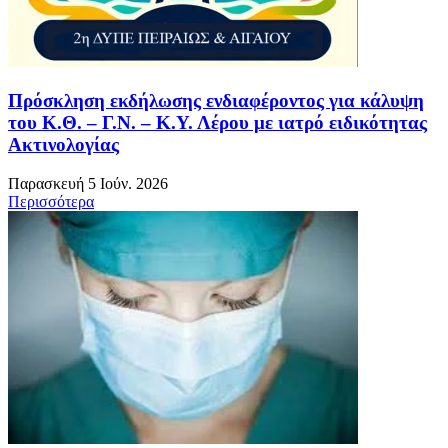
Πρόσκληση εκδήλωσης ενδιαφέροντος για κάλυψη
του Κ.Θ. – Γ.Ν. – Κ.Υ. Λέρου με ιατρό ειδικότητας
Ακτινολογίας
Παρασκευή 5 Ιούν. 2026
Περισσότερα