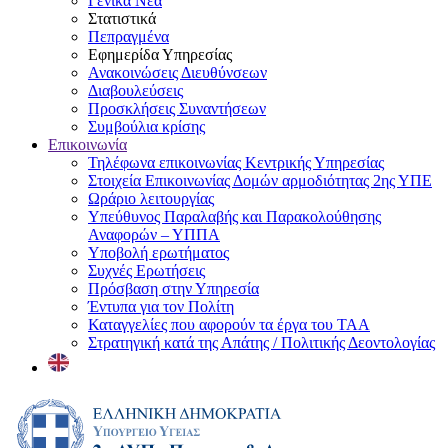
Γενικά Νέα
Στατιστικά
Πεπραγμένα
Εφημερίδα Υπηρεσίας
Ανακοινώσεις Διευθύνσεων
Διαβουλεύσεις
Προσκλήσεις Συναντήσεων
Συμβούλια κρίσης
Επικοινωνία
Τηλέφωνα επικοινωνίας Κεντρικής Υπηρεσίας
Στοιχεία Επικοινωνίας Δομών αρμοδιότητας 2ης ΥΠΕ
Ωράριο λειτουργίας
Υπεύθυνος Παραλαβής και Παρακολούθησης
Αναφορών – ΥΠΠΑ
Υποβολή ερωτήματος
Συχνές Ερωτήσεις
Πρόσβαση στην Υπηρεσία
Έντυπα για τον Πολίτη
Καταγγελίες που αφορούν τα έργα του ΤΑΑ
Στρατηγική κατά της Απάτης / Πολιτικής Δεοντολογίας