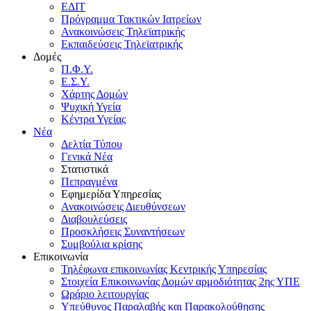
ΕΔΙΤ
Πρόγραμμα Τακτικών Ιατρείων
Ανακοινώσεις Τηλεϊατρικής
Εκπαιδεύσεις Τηλεϊατρικής
Δομές
Π.Φ.Υ.
Ε.Σ.Υ.
Χάρτης Δομών
Ψυχική Υγεία
Κέντρα Υγείας
Νέα
Δελτία Τύπου
Γενικά Νέα
Στατιστικά
Πεπραγμένα
Εφημερίδα Υπηρεσίας
Ανακοινώσεις Διευθύνσεων
Διαβουλεύσεις
Προσκλήσεις Συναντήσεων
Συμβούλια κρίσης
Επικοινωνία
Τηλέφωνα επικοινωνίας Κεντρικής Υπηρεσίας
Στοιχεία Επικοινωνίας Δομών αρμοδιότητας 2ης ΥΠΕ
Ωράριο λειτουργίας
Υπεύθυνος Παραλαβής και Παρακολούθησης