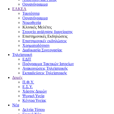
Οργανόγραμμα
ΕΛΚΕΑ
Ταυτότητα
Οργανόγραμμα
Νομοθεσία
Κλινικές Μελέτες
Στοιχείο ανάληψης διαχείρισης
Επιστημονικές Εκδηλώσεις
Επιστημονικές εκδηλώσεις
Χρηματοδότηση
Διαδικασία Συνεργασίας
Τηλεϊατρική
ΕΔΙΤ
Πρόγραμμα Τακτικών Ιατρείων
Ανακοινώσεις Τηλεϊατρικής
Εκπαιδεύσεις Τηλεϊατρικής
Δομές
Π.Φ.Υ.
Ε.Σ.Υ.
Χάρτης Δομών
Ψυχική Υγεία
Κέντρα Υγείας
Νέα
Δελτία Τύπου