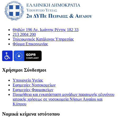
Θηβών 196 Αγ. Ιωάννης Ρέντης 182 33
213 2004 200
Τηλεφωνικός Κατάλογος Υπηρεσίας
Φόρμα Επικοινωνίας
Χρήσιμοι Σύνδεσμοι
Υπουργείο Υγείας
Εφημερίες Νοσοκομείων
Εφημερίες Φαρμακείων
Προμήθεια και εγκατάσταση μονάδων παραγωγής οξυγόνου
ιατρικής χρήσεως σε νοσοκομεία Νήσων Αιγαίου και
Κύπρου
Νομικά κείμενα ιστότοπου