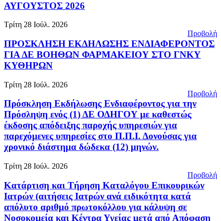
ΑΥΓΟΥΣΤΟΣ 2026
Τρίτη 28 Ιούλ. 2026
Προβολή
ΠΡΟΣΚΛΗΣΗ ΕΚΔΗΛΩΣΗΣ ΕΝΔΙΑΦΕΡΟΝΤΟΣ
ΓΙΑ ΔΕ ΒΟΗΘΩΝ ΦΑΡΜΑΚΕΙΟΥ ΣΤΟ ΓΝΚΥ
ΚΥΘΗΡΩΝ
Τρίτη 28 Ιούλ. 2026
Προβολή
Πρόσκληση Εκδήλωσης Ενδιαφέροντος για την
Πρόσληψη ενός (1) ΔΕ ΟΔΗΓΟΥ με καθεστώς
έκδοσης απόδειξης παροχής υπηρεσιών για
παρεχόμενες υπηρεσίες στο Π.Π.Ι. Δονούσας για
χρονικό διάστημα δώδεκα (12) μηνών.
Τρίτη 28 Ιούλ. 2026
Προβολή
Κατάρτιση και Τήρηση Καταλόγου Επικουρικών
Ιατρών (αιτήσεις Ιατρών ανά ειδικότητα κατά
απόλυτο αριθμό πρωτοκόλλου για κάλυψη σε
Νοσοκομεία και Κέντρα Υγείας μετά από Απόφαση