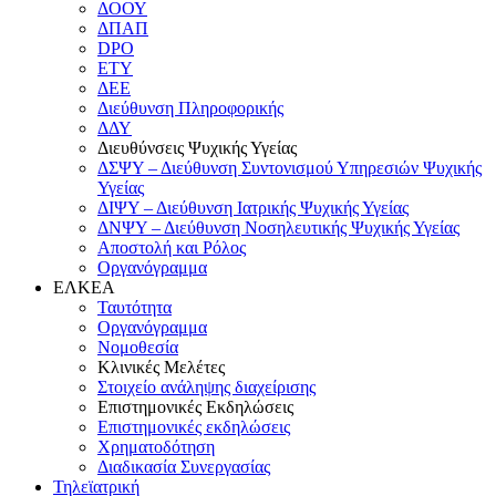
ΔΟΟΥ
ΔΠΑΠ
DPO
ΕΤΥ
ΔΕΕ
Διεύθυνση Πληροφορικής
ΔΔΥ
Διευθύνσεις Ψυχικής Υγείας
ΔΣΨΥ – Διεύθυνση Συντονισμού Υπηρεσιών Ψυχικής
Υγείας
ΔΙΨΥ – Διεύθυνση Ιατρικής Ψυχικής Υγείας
ΔΝΨΥ – Διεύθυνση Νοσηλευτικής Ψυχικής Υγείας
Αποστολή και Ρόλος
Οργανόγραμμα
ΕΛΚΕΑ
Ταυτότητα
Οργανόγραμμα
Νομοθεσία
Κλινικές Μελέτες
Στοιχείο ανάληψης διαχείρισης
Επιστημονικές Εκδηλώσεις
Επιστημονικές εκδηλώσεις
Χρηματοδότηση
Διαδικασία Συνεργασίας
Τηλεϊατρική