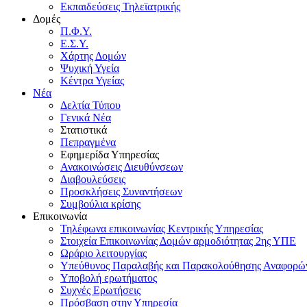
Εκπαιδεύσεις Τηλεϊατρικής
Δομές
Π.Φ.Υ.
Ε.Σ.Υ.
Χάρτης Δομών
Ψυχική Υγεία
Κέντρα Υγείας
Νέα
Δελτία Τύπου
Γενικά Νέα
Στατιστικά
Πεπραγμένα
Εφημερίδα Υπηρεσίας
Ανακοινώσεις Διευθύνσεων
Διαβουλεύσεις
Προσκλήσεις Συναντήσεων
Συμβούλια κρίσης
Επικοινωνία
Τηλέφωνα επικοινωνίας Κεντρικής Υπηρεσίας
Στοιχεία Επικοινωνίας Δομών αρμοδιότητας 2ης ΥΠΕ
Ωράριο λειτουργίας
Υπεύθυνος Παραλαβής και Παρακολούθησης Αναφορ
Υποβολή ερωτήματος
Συχνές Ερωτήσεις
Πρόσβαση στην Υπηρεσία