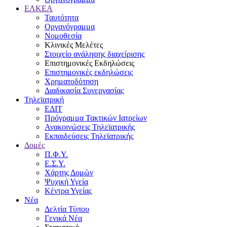
ΕΛΚΕΑ
Ταυτότητα
Οργανόγραμμα
Νομοθεσία
Κλινικές Μελέτες
Στοιχείο ανάληψης διαχείρισης
Επιστημονικές Εκδηλώσεις
Επιστημονικές εκδηλώσεις
Χρηματοδότηση
Διαδικασία Συνεργασίας
Τηλεϊατρική
ΕΔΙΤ
Πρόγραμμα Τακτικών Ιατρείων
Ανακοινώσεις Τηλεϊατρικής
Εκπαιδεύσεις Τηλεϊατρικής
Δομές
Π.Φ.Υ.
Ε.Σ.Υ.
Χάρτης Δομών
Ψυχική Υγεία
Κέντρα Υγείας
Νέα
Δελτία Τύπου
Γενικά Νέα