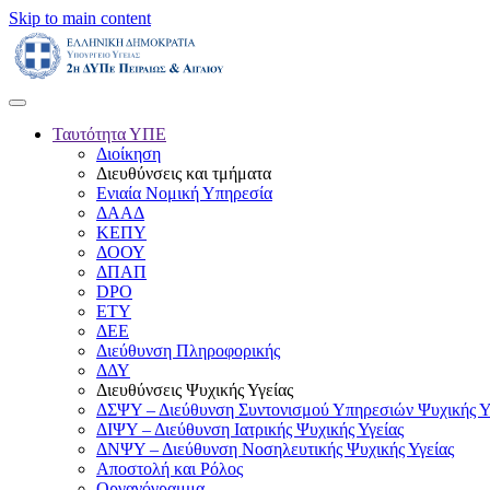
Skip to main content
Ταυτότητα ΥΠΕ
Διοίκηση
Διευθύνσεις και τμήματα
Ενιαία Νομική Υπηρεσία
ΔΑΑΔ
ΚΕΠΥ
ΔΟΟΥ
ΔΠΑΠ
DPO
ΕΤΥ
ΔΕΕ
Διεύθυνση Πληροφορικής
ΔΔΥ
Διευθύνσεις Ψυχικής Υγείας
ΔΣΨΥ – Διεύθυνση Συντονισμού Υπηρεσιών Ψυχικής Υ
ΔΙΨΥ – Διεύθυνση Ιατρικής Ψυχικής Υγείας
ΔΝΨΥ – Διεύθυνση Νοσηλευτικής Ψυχικής Υγείας
Αποστολή και Ρόλος
Οργανόγραμμα