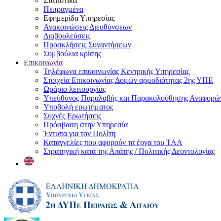
Στατιστικά
Πεπραγμένα
Εφημερίδα Υπηρεσίας
Ανακοινώσεις Διευθύνσεων
Διαβουλεύσεις
Προσκλήσεις Συναντήσεων
Συμβούλια κρίσης
Επικοινωνία
Τηλέφωνα επικοινωνίας Κεντρικής Υπηρεσίας
Στοιχεία Επικοινωνίας Δομών αρμοδιότητας 2ης ΥΠΕ
Ωράριο λειτουργίας
Υπεύθυνος Παραλαβής και Παρακολούθησης Αναφορ
Υποβολή ερωτήματος
Συχνές Ερωτήσεις
Πρόσβαση στην Υπηρεσία
Έντυπα για τον Πολίτη
Καταγγελίες που αφορούν τα έργα του ΤΑΑ
Στρατηγική κατά της Απάτης / Πολιτικής Δεοντολογίας