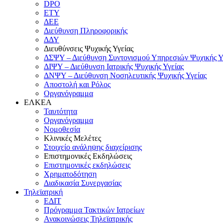
DPO
ΕΤΥ
ΔΕΕ
Διεύθυνση Πληροφορικής
ΔΔΥ
Διευθύνσεις Ψυχικής Υγείας
ΔΣΨΥ – Διεύθυνση Συντονισμού Υπηρεσιών Ψυχικής Υ
ΔΙΨΥ – Διεύθυνση Ιατρικής Ψυχικής Υγείας
ΔΝΨΥ – Διεύθυνση Νοσηλευτικής Ψυχικής Υγείας
Αποστολή και Ρόλος
Οργανόγραμμα
ΕΛΚΕΑ
Ταυτότητα
Οργανόγραμμα
Νομοθεσία
Κλινικές Μελέτες
Στοιχείο ανάληψης διαχείρισης
Επιστημονικές Εκδηλώσεις
Επιστημονικές εκδηλώσεις
Χρηματοδότηση
Διαδικασία Συνεργασίας
Τηλεϊατρική
ΕΔΙΤ
Πρόγραμμα Τακτικών Ιατρείων
Ανακοινώσεις Τηλεϊατρικής