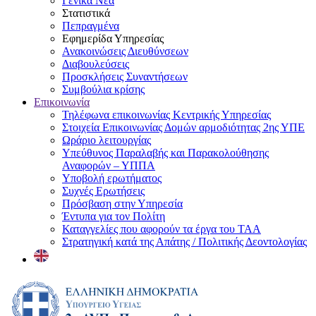
Γενικά Νέα
Στατιστικά
Πεπραγμένα
Εφημερίδα Υπηρεσίας
Ανακοινώσεις Διευθύνσεων
Διαβουλεύσεις
Προσκλήσεις Συναντήσεων
Συμβούλια κρίσης
Επικοινωνία
Τηλέφωνα επικοινωνίας Κεντρικής Υπηρεσίας
Στοιχεία Επικοινωνίας Δομών αρμοδιότητας 2ης ΥΠΕ
Ωράριο λειτουργίας
Υπεύθυνος Παραλαβής και Παρακολούθησης
Αναφορών – ΥΠΠΑ
Υποβολή ερωτήματος
Συχνές Ερωτήσεις
Πρόσβαση στην Υπηρεσία
Έντυπα για τον Πολίτη
Καταγγελίες που αφορούν τα έργα του ΤΑΑ
Στρατηγική κατά της Απάτης / Πολιτικής Δεοντολογίας