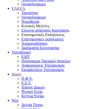
Οργανόγραμμα
ΕΛΚΕΑ
Ταυτότητα
Οργανόγραμμα
Νομοθεσία
Κλινικές Μελέτες
Στοιχείο ανάληψης διαχείρισης
Επιστημονικές Εκδηλώσεις
Επιστημονικές εκδηλώσεις
Χρηματοδότηση
Διαδικασία Συνεργασίας
Τηλεϊατρική
ΕΔΙΤ
Πρόγραμμα Τακτικών Ιατρείων
Ανακοινώσεις Τηλεϊατρικής
Εκπαιδεύσεις Τηλεϊατρικής
Δομές
Π.Φ.Υ.
Ε.Σ.Υ.
Χάρτης Δομών
Ψυχική Υγεία
Κέντρα Υγείας
Νέα
Δελτία Τύπου