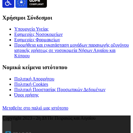
Χρήσιμοι Σύνδεσμοι
Υπουργείο Υγείας
Εφημερίες Νοσοκομείων
Εφημερίες Φαρμακείων
Προμήθεια και εγκατάσταση μονάδων παραγωγής οξυγόνου
ιατρικής χρήσεως σε νοσοκομεία Νήσων Αιγαίου και
Κύπρου
Νομικά κείμενα ιστότοπου
Πολιτική Απορρήτου
Πολιτική Cookies
Πολιτική Προστασίας Προσωπικών Δεδομένων
Όροι χρήσης
Μεταβείτε στο παλιό μας ιστότοπο
Copyright 2023 - 2η ΔΥΠε Πειραιώς και Αιγαίου