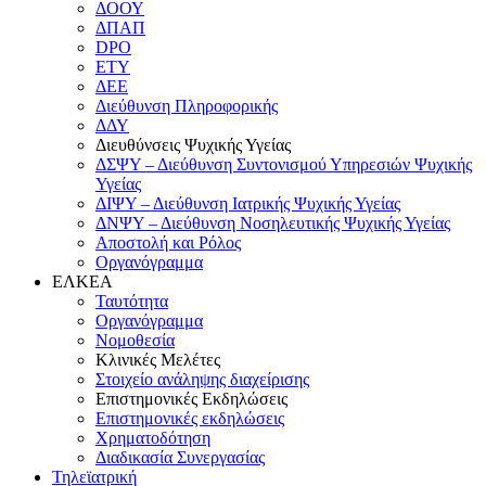
ΔΟΟΥ
ΔΠΑΠ
DPO
ΕΤΥ
ΔΕΕ
Διεύθυνση Πληροφορικής
ΔΔΥ
Διευθύνσεις Ψυχικής Υγείας
ΔΣΨΥ – Διεύθυνση Συντονισμού Υπηρεσιών Ψυχικής
Υγείας
ΔΙΨΥ – Διεύθυνση Ιατρικής Ψυχικής Υγείας
ΔΝΨΥ – Διεύθυνση Νοσηλευτικής Ψυχικής Υγείας
Αποστολή και Ρόλος
Οργανόγραμμα
ΕΛΚΕΑ
Ταυτότητα
Οργανόγραμμα
Νομοθεσία
Κλινικές Μελέτες
Στοιχείο ανάληψης διαχείρισης
Επιστημονικές Εκδηλώσεις
Επιστημονικές εκδηλώσεις
Χρηματοδότηση
Διαδικασία Συνεργασίας
Τηλεϊατρική