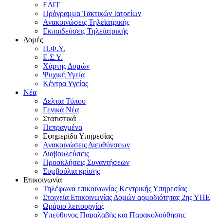
ΕΔΙΤ
Πρόγραμμα Τακτικών Ιατρείων
Ανακοινώσεις Τηλεϊατρικής
Εκπαιδεύσεις Τηλεϊατρικής
Δομές
Π.Φ.Υ.
Ε.Σ.Υ.
Χάρτης Δομών
Ψυχική Υγεία
Κέντρα Υγείας
Νέα
Δελτία Τύπου
Γενικά Νέα
Στατιστικά
Πεπραγμένα
Εφημερίδα Υπηρεσίας
Ανακοινώσεις Διευθύνσεων
Διαβουλεύσεις
Προσκλήσεις Συναντήσεων
Συμβούλια κρίσης
Επικοινωνία
Τηλέφωνα επικοινωνίας Κεντρικής Υπηρεσίας
Στοιχεία Επικοινωνίας Δομών αρμοδιότητας 2ης ΥΠΕ
Ωράριο λειτουργίας
Υπεύθυνος Παραλαβής και Παρακολούθησης