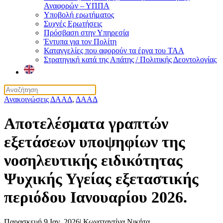
Αναφορών – ΥΠΠΑ
Υποβολή ερωτήματος
Συχνές Ερωτήσεις
Πρόσβαση στην Υπηρεσία
Έντυπα για τον Πολίτη
Καταγγελίες που αφορούν τα έργα του ΤΑΑ
Στρατηγική κατά της Απάτης / Πολιτικής Δεοντολογίας
Ανακοινώσεις ΔΑΑΔ
,
ΔΑΑΔ
Αποτελέσματα γραπτών
εξετάσεων υποψηφίων της
νοσηλευτικής ειδικότητας
Ψυχικής Υγείας εξεταστικής
περιόδου Ιανουαρίου 2026.
Παρασκευή 9 Ιαν. 2026
|
Κωνσταντίνα Νικήτα