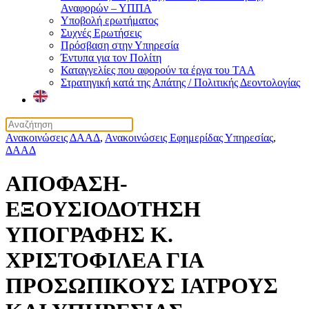
Αναφορών – ΥΠΠΑ
Υποβολή ερωτήματος
Συχνές Ερωτήσεις
Πρόσβαση στην Υπηρεσία
Έντυπα για τον Πολίτη
Καταγγελίες που αφορούν τα έργα του ΤΑΑ
Στρατηγική κατά της Απάτης / Πολιτικής Δεοντολογίας
Ανακοινώσεις ΔΑΑΔ
,
Ανακοινώσεις Εφημερίδας Υπηρεσίας
,
ΔΑΑΔ
ΑΠΟΦΑΣΗ-
ΕΞΟΥΣΙΟΔΟΤΗΣΗ
ΥΠΟΓΡΑΦΗΣ Κ.
ΧΡΙΣΤΟΦΙΛΕΑ ΓΙΑ
ΠΡΟΣΩΠΙΚΟΥΣ ΙΑΤΡΟΥΣ