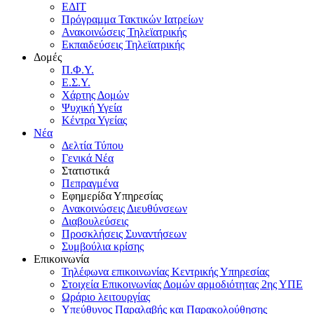
ΕΔΙΤ
Πρόγραμμα Τακτικών Ιατρείων
Ανακοινώσεις Τηλεϊατρικής
Εκπαιδεύσεις Τηλεϊατρικής
Δομές
Π.Φ.Υ.
Ε.Σ.Υ.
Χάρτης Δομών
Ψυχική Υγεία
Κέντρα Υγείας
Νέα
Δελτία Τύπου
Γενικά Νέα
Στατιστικά
Πεπραγμένα
Εφημερίδα Υπηρεσίας
Ανακοινώσεις Διευθύνσεων
Διαβουλεύσεις
Προσκλήσεις Συναντήσεων
Συμβούλια κρίσης
Επικοινωνία
Τηλέφωνα επικοινωνίας Κεντρικής Υπηρεσίας
Στοιχεία Επικοινωνίας Δομών αρμοδιότητας 2ης ΥΠΕ
Ωράριο λειτουργίας
Υπεύθυνος Παραλαβής και Παρακολούθησης