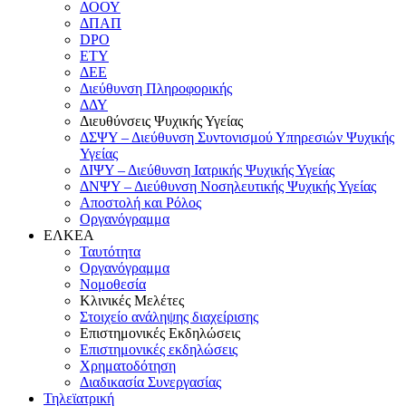
ΔΟΟΥ
ΔΠΑΠ
DPO
ΕΤΥ
ΔΕΕ
Διεύθυνση Πληροφορικής
ΔΔΥ
Διευθύνσεις Ψυχικής Υγείας
ΔΣΨΥ – Διεύθυνση Συντονισμού Υπηρεσιών Ψυχικής
Υγείας
ΔΙΨΥ – Διεύθυνση Ιατρικής Ψυχικής Υγείας
ΔΝΨΥ – Διεύθυνση Νοσηλευτικής Ψυχικής Υγείας
Αποστολή και Ρόλος
Οργανόγραμμα
ΕΛΚΕΑ
Ταυτότητα
Οργανόγραμμα
Νομοθεσία
Κλινικές Μελέτες
Στοιχείο ανάληψης διαχείρισης
Επιστημονικές Εκδηλώσεις
Επιστημονικές εκδηλώσεις
Χρηματοδότηση
Διαδικασία Συνεργασίας
Τηλεϊατρική