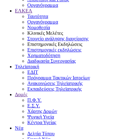
Οργανόγραμμα
ΕΛΚΕΑ
Ταυτότητα
Οργανόγραμμα
Νομοθεσία
Κλινικές Μελέτες
Στοιχείο ανάληψης διαχείρισης
Επιστημονικές Εκδηλώσεις
Επιστημονικές εκδηλώσεις
Χρηματοδότηση
Διαδικασία Συνεργασίας
Τηλεϊατρική
ΕΔΙΤ
Πρόγραμμα Τακτικών Ιατρείων
Ανακοινώσεις Τηλεϊατρικής
Εκπαιδεύσεις Τηλεϊατρικής
Δομές
Π.Φ.Υ.
Ε.Σ.Υ.
Χάρτης Δομών
Ψυχική Υγεία
Κέντρα Υγείας
Νέα
Δελτία Τύπου