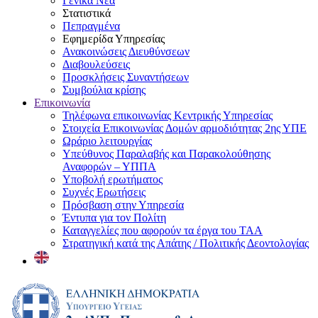
Γενικά Νέα
Στατιστικά
Πεπραγμένα
Εφημερίδα Υπηρεσίας
Ανακοινώσεις Διευθύνσεων
Διαβουλεύσεις
Προσκλήσεις Συναντήσεων
Συμβούλια κρίσης
Επικοινωνία
Τηλέφωνα επικοινωνίας Κεντρικής Υπηρεσίας
Στοιχεία Επικοινωνίας Δομών αρμοδιότητας 2ης ΥΠΕ
Ωράριο λειτουργίας
Υπεύθυνος Παραλαβής και Παρακολούθησης
Αναφορών – ΥΠΠΑ
Υποβολή ερωτήματος
Συχνές Ερωτήσεις
Πρόσβαση στην Υπηρεσία
Έντυπα για τον Πολίτη
Καταγγελίες που αφορούν τα έργα του ΤΑΑ
Στρατηγική κατά της Απάτης / Πολιτικής Δεοντολογίας