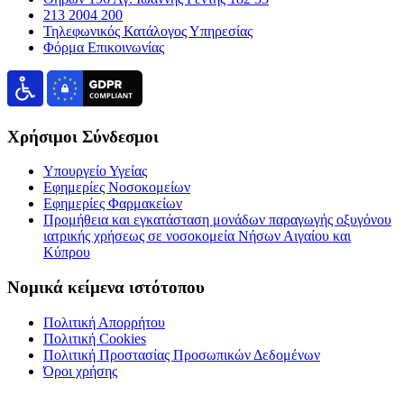
213 2004 200
Τηλεφωνικός Κατάλογος Υπηρεσίας
Φόρμα Επικοινωνίας
Χρήσιμοι Σύνδεσμοι
Υπουργείο Υγείας
Εφημερίες Νοσοκομείων
Εφημερίες Φαρμακείων
Προμήθεια και εγκατάσταση μονάδων παραγωγής οξυγόνου
ιατρικής χρήσεως σε νοσοκομεία Νήσων Αιγαίου και
Κύπρου
Νομικά κείμενα ιστότοπου
Πολιτική Απορρήτου
Πολιτική Cookies
Πολιτική Προστασίας Προσωπικών Δεδομένων
Όροι χρήσης