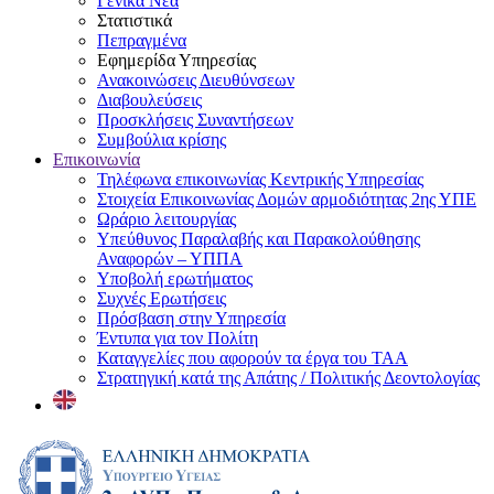
Γενικά Νέα
Στατιστικά
Πεπραγμένα
Εφημερίδα Υπηρεσίας
Ανακοινώσεις Διευθύνσεων
Διαβουλεύσεις
Προσκλήσεις Συναντήσεων
Συμβούλια κρίσης
Επικοινωνία
Τηλέφωνα επικοινωνίας Κεντρικής Υπηρεσίας
Στοιχεία Επικοινωνίας Δομών αρμοδιότητας 2ης ΥΠΕ
Ωράριο λειτουργίας
Υπεύθυνος Παραλαβής και Παρακολούθησης
Αναφορών – ΥΠΠΑ
Υποβολή ερωτήματος
Συχνές Ερωτήσεις
Πρόσβαση στην Υπηρεσία
Έντυπα για τον Πολίτη
Καταγγελίες που αφορούν τα έργα του ΤΑΑ
Στρατηγική κατά της Απάτης / Πολιτικής Δεοντολογίας