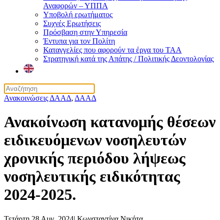
Αναφορών – ΥΠΠΑ
Υποβολή ερωτήματος
Συχνές Ερωτήσεις
Πρόσβαση στην Υπηρεσία
Έντυπα για τον Πολίτη
Καταγγελίες που αφορούν τα έργα του ΤΑΑ
Στρατηγική κατά της Απάτης / Πολιτικής Δεοντολογίας
Ανακοινώσεις ΔΑΑΔ
,
ΔΑΑΔ
Ανακοίνωση κατανομής θέσεων
ειδικευόμενων νοσηλευτών
χρονικής περιόδου λήψεως
νοσηλευτικής ειδικότητας
2024-2025.
Τετάρτη 28 Αυγ. 2024
|
Κωνσταντίνα Νικήτα