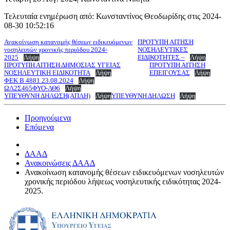
Τελευταία ενημέρωση από: Κωνσταντίνος Θεοδωρίδης στις 2024-
08-30 10:52:16
Ανακοίνωση κατανομής θέσεων ειδικευόμενων
ΠΡΟΤΥΠΗ ΑΙΤΗΣΗ
νοσηλευτών χρονικής περιόδου 2024-
ΝΟΣΗΛΕΥΤΙΚΕΣ
2025
Λήψη
ΕΙΔΙΚΟΤΗΤΕΣ –
Λήψη
ΠΡΟΤΥΠΗ ΑΙΤΗΣΗ ΔΗΜΟΣΙΑΣ ΥΓΕΙΑΣ
ΠΡΟΤΥΠΗ ΑΙΤΗΣΗ
ΝΟΣΗΛΕΥΤΙΚΗ ΕΙΔΙΚΟΤΗΤΑ
Λήψη
ΕΠΕΙΓΟΥΣΑΣ
Λήψη
ΦΕΚ Β 4881 23.08.2024
Λήψη
ΩΛ2Σ465ΦΥΟ-ΛΘ6
Λήψη
ΥΠΕΥΘΥΝΗ ΔΗΛΩΣΗ(ΑΠΛΗ)
Λήψη
ΥΠΕΥΘΥΝΗ ΔΗΛΩΣΗ
Λήψη
Προηγούμενα
Επόμενα
ΔΑΑΔ
Ανακοινώσεις ΔΑΑΔ
Ανακοίνωση κατανομής θέσεων ειδικευόμενων νοσηλευτών
χρονικής περιόδου λήψεως νοσηλευτικής ειδικότητας 2024-
2025.