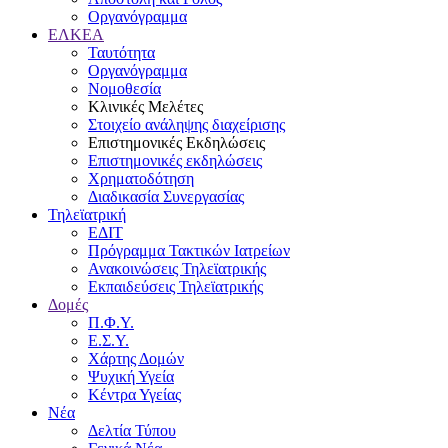
Οργανόγραμμα
ΕΛΚΕΑ
Ταυτότητα
Οργανόγραμμα
Νομοθεσία
Κλινικές Μελέτες
Στοιχείο ανάληψης διαχείρισης
Επιστημονικές Εκδηλώσεις
Επιστημονικές εκδηλώσεις
Χρηματοδότηση
Διαδικασία Συνεργασίας
Τηλεϊατρική
ΕΔΙΤ
Πρόγραμμα Τακτικών Ιατρείων
Ανακοινώσεις Τηλεϊατρικής
Εκπαιδεύσεις Τηλεϊατρικής
Δομές
Π.Φ.Υ.
Ε.Σ.Υ.
Χάρτης Δομών
Ψυχική Υγεία
Κέντρα Υγείας
Νέα
Δελτία Τύπου