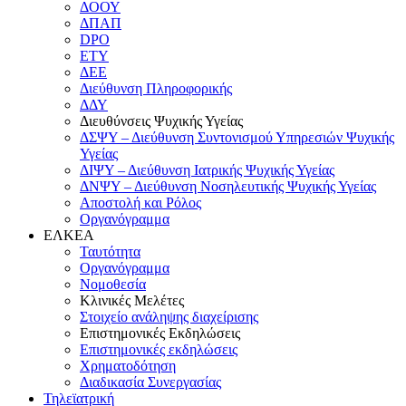
ΔΟΟΥ
ΔΠΑΠ
DPO
ΕΤΥ
ΔΕΕ
Διεύθυνση Πληροφορικής
ΔΔΥ
Διευθύνσεις Ψυχικής Υγείας
ΔΣΨΥ – Διεύθυνση Συντονισμού Υπηρεσιών Ψυχικής
Υγείας
ΔΙΨΥ – Διεύθυνση Ιατρικής Ψυχικής Υγείας
ΔΝΨΥ – Διεύθυνση Νοσηλευτικής Ψυχικής Υγείας
Αποστολή και Ρόλος
Οργανόγραμμα
ΕΛΚΕΑ
Ταυτότητα
Οργανόγραμμα
Νομοθεσία
Κλινικές Μελέτες
Στοιχείο ανάληψης διαχείρισης
Επιστημονικές Εκδηλώσεις
Επιστημονικές εκδηλώσεις
Χρηματοδότηση
Διαδικασία Συνεργασίας
Τηλεϊατρική