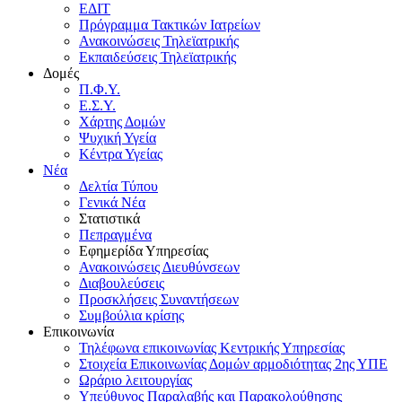
ΕΔΙΤ
Πρόγραμμα Τακτικών Ιατρείων
Ανακοινώσεις Τηλεϊατρικής
Εκπαιδεύσεις Τηλεϊατρικής
Δομές
Π.Φ.Υ.
Ε.Σ.Υ.
Χάρτης Δομών
Ψυχική Υγεία
Κέντρα Υγείας
Νέα
Δελτία Τύπου
Γενικά Νέα
Στατιστικά
Πεπραγμένα
Εφημερίδα Υπηρεσίας
Ανακοινώσεις Διευθύνσεων
Διαβουλεύσεις
Προσκλήσεις Συναντήσεων
Συμβούλια κρίσης
Επικοινωνία
Τηλέφωνα επικοινωνίας Κεντρικής Υπηρεσίας
Στοιχεία Επικοινωνίας Δομών αρμοδιότητας 2ης ΥΠΕ
Ωράριο λειτουργίας
Υπεύθυνος Παραλαβής και Παρακολούθησης