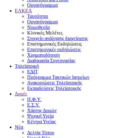
Οργανόγραμμα
ΕΛΚΕΑ
Ταυτότητα
Οργανόγραμμα
Νομοθεσία
Κλινικές Μελέτες
Στοιχείο ανάληψης διαχείρισης
Επιστημονικές Εκδηλώσεις
Επιστημονικές εκδηλώσεις
Χρηματοδότηση
Διαδικασία Συνεργασίας
Τηλεϊατρική
ΕΔΙΤ
Πρόγραμμα Τακτικών Ιατρείων
Ανακοινώσεις Τηλεϊατρικής
Εκπαιδεύσεις Τηλεϊατρικής
Δομές
Π.Φ.Υ.
Ε.Σ.Υ.
Χάρτης Δομών
Ψυχική Υγεία
Κέντρα Υγείας
Νέα
Δελτία Τύπου