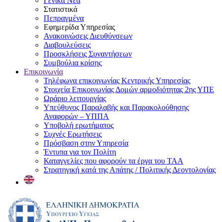
Γενικά Νέα
Στατιστικά
Πεπραγμένα
Εφημερίδα Υπηρεσίας
Ανακοινώσεις Διευθύνσεων
Διαβουλεύσεις
Προσκλήσεις Συναντήσεων
Συμβούλια κρίσης
Επικοινωνία
Τηλέφωνα επικοινωνίας Κεντρικής Υπηρεσίας
Στοιχεία Επικοινωνίας Δομών αρμοδιότητας 2ης ΥΠΕ
Ωράριο λειτουργίας
Υπεύθυνος Παραλαβής και Παρακολούθησης
Αναφορών – ΥΠΠΑ
Υποβολή ερωτήματος
Συχνές Ερωτήσεις
Πρόσβαση στην Υπηρεσία
Έντυπα για τον Πολίτη
Καταγγελίες που αφορούν τα έργα του ΤΑΑ
Στρατηγική κατά της Απάτης / Πολιτικής Δεοντολογίας