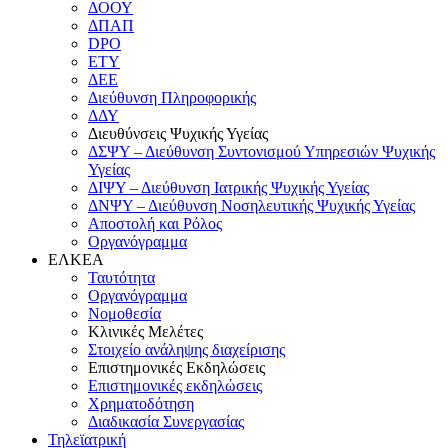
ΔΟΟΥ
ΔΠΑΠ
DPO
ΕΤΥ
ΔΕΕ
Διεύθυνση Πληροφορικής
ΔΔΥ
Διευθύνσεις Ψυχικής Υγείας
ΔΣΨΥ – Διεύθυνση Συντονισμού Υπηρεσιών Ψυχικής
Υγείας
ΔΙΨΥ – Διεύθυνση Ιατρικής Ψυχικής Υγείας
ΔΝΨΥ – Διεύθυνση Νοσηλευτικής Ψυχικής Υγείας
Αποστολή και Ρόλος
Οργανόγραμμα
ΕΛΚΕΑ
Ταυτότητα
Οργανόγραμμα
Νομοθεσία
Κλινικές Μελέτες
Στοιχείο ανάληψης διαχείρισης
Επιστημονικές Εκδηλώσεις
Επιστημονικές εκδηλώσεις
Χρηματοδότηση
Διαδικασία Συνεργασίας
Τηλεϊατρική