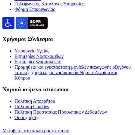
Τηλεφωνικός Κατάλογος Υπηρεσίας
Φόρμα Επικοινωνίας
Χρήσιμοι Σύνδεσμοι
Υπουργείο Υγείας
Εφημερίες Νοσοκομείων
Εφημερίες Φαρμακείων
Προμήθεια και εγκατάσταση μονάδων παραγωγής οξυγόνου
ιατρικής χρήσεως σε νοσοκομεία Νήσων Αιγαίου και
Κύπρου
Νομικά κείμενα ιστότοπου
Πολιτική Απορρήτου
Πολιτική Cookies
Πολιτική Προστασίας Προσωπικών Δεδομένων
Όροι χρήσης
Μεταβείτε στο παλιό μας ιστότοπο