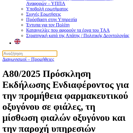
Αναφορών – ΥΠΠΑ
Υποβολή ερωτήματος
Συχνές Ερωτήσεις
Πρόσβαση στην Υπηρεσία
Έντυπα για τον Πολίτη
Καταγγελίες που αφορούν τα έργα του ΤΑΑ
Στρατηγική κατά της Απάτης / Πολιτικής Δεοντολογίας
Διαγωνισμοί – Προμήθειες
Α80/2025 Πρόσκληση
Εκδήλωσης Ενδιαφέροντος για
την προμήθεια φαρμακευτικού
οξυγόνου σε φιάλες, τη
μίσθωση φιαλών οξυγόνου και
την παροχή υπηρεσιών