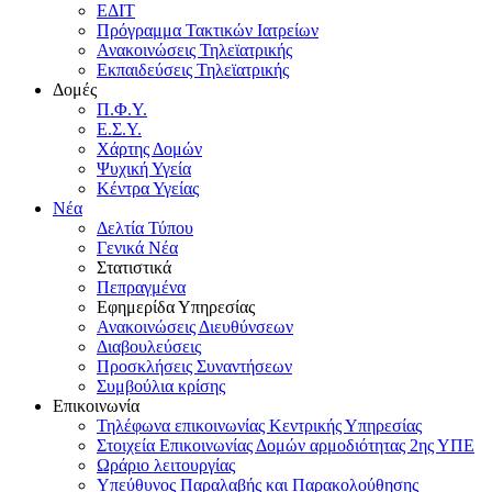
ΕΔΙΤ
Πρόγραμμα Τακτικών Ιατρείων
Ανακοινώσεις Τηλεϊατρικής
Εκπαιδεύσεις Τηλεϊατρικής
Δομές
Π.Φ.Υ.
Ε.Σ.Υ.
Χάρτης Δομών
Ψυχική Υγεία
Κέντρα Υγείας
Νέα
Δελτία Τύπου
Γενικά Νέα
Στατιστικά
Πεπραγμένα
Εφημερίδα Υπηρεσίας
Ανακοινώσεις Διευθύνσεων
Διαβουλεύσεις
Προσκλήσεις Συναντήσεων
Συμβούλια κρίσης
Επικοινωνία
Τηλέφωνα επικοινωνίας Κεντρικής Υπηρεσίας
Στοιχεία Επικοινωνίας Δομών αρμοδιότητας 2ης ΥΠΕ
Ωράριο λειτουργίας
Υπεύθυνος Παραλαβής και Παρακολούθησης