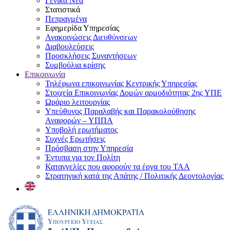
Γενικά Νέα
Στατιστικά
Πεπραγμένα
Εφημερίδα Υπηρεσίας
Ανακοινώσεις Διευθύνσεων
Διαβουλεύσεις
Προσκλήσεις Συναντήσεων
Συμβούλια κρίσης
Επικοινωνία
Τηλέφωνα επικοινωνίας Κεντρικής Υπηρεσίας
Στοιχεία Επικοινωνίας Δομών αρμοδιότητας 2ης ΥΠΕ
Ωράριο λειτουργίας
Υπεύθυνος Παραλαβής και Παρακολούθησης
Αναφορών – ΥΠΠΑ
Υποβολή ερωτήματος
Συχνές Ερωτήσεις
Πρόσβαση στην Υπηρεσία
Έντυπα για τον Πολίτη
Καταγγελίες που αφορούν τα έργα του ΤΑΑ
Στρατηγική κατά της Απάτης / Πολιτικής Δεοντολογίας