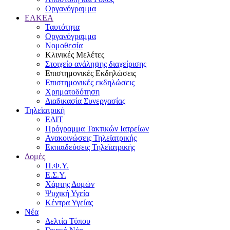
Οργανόγραμμα
ΕΛΚΕΑ
Ταυτότητα
Οργανόγραμμα
Νομοθεσία
Κλινικές Μελέτες
Στοιχείο ανάληψης διαχείρισης
Επιστημονικές Εκδηλώσεις
Επιστημονικές εκδηλώσεις
Χρηματοδότηση
Διαδικασία Συνεργασίας
Τηλεϊατρική
ΕΔΙΤ
Πρόγραμμα Τακτικών Ιατρείων
Ανακοινώσεις Τηλεϊατρικής
Εκπαιδεύσεις Τηλεϊατρικής
Δομές
Π.Φ.Υ.
Ε.Σ.Υ.
Χάρτης Δομών
Ψυχική Υγεία
Κέντρα Υγείας
Νέα
Δελτία Τύπου