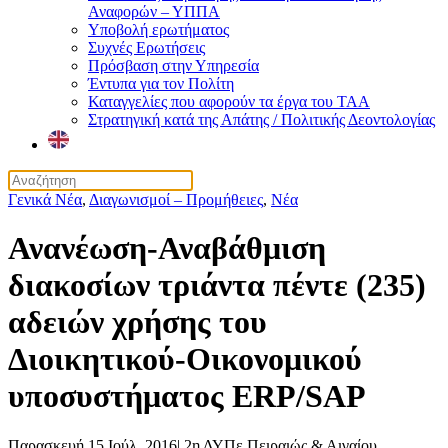
Αναφορών – ΥΠΠΑ
Υποβολή ερωτήματος
Συχνές Ερωτήσεις
Πρόσβαση στην Υπηρεσία
Έντυπα για τον Πολίτη
Καταγγελίες που αφορούν τα έργα του ΤΑΑ
Στρατηγική κατά της Απάτης / Πολιτικής Δεοντολογίας
Γενικά Νέα
,
Διαγωνισμοί – Προμήθειες
,
Νέα
Ανανέωση-Αναβάθμιση
διακοσίων τριάντα πέντε (235)
αδειών χρήσης του
Διοικητικού-Οικονομικού
υποσυστήματος ERP/SAP
Παρασκευή 15 Ιούλ. 2016
|
2η ΔΥΠε Πειραιώς & Αιγαίου