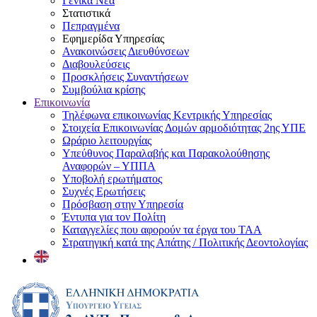
Γενικά Νέα
Στατιστικά
Πεπραγμένα
Εφημερίδα Υπηρεσίας
Ανακοινώσεις Διευθύνσεων
Διαβουλεύσεις
Προσκλήσεις Συναντήσεων
Συμβούλια κρίσης
Επικοινωνία
Τηλέφωνα επικοινωνίας Κεντρικής Υπηρεσίας
Στοιχεία Επικοινωνίας Δομών αρμοδιότητας 2ης ΥΠΕ
Ωράριο λειτουργίας
Υπεύθυνος Παραλαβής και Παρακολούθησης
Αναφορών – ΥΠΠΑ
Υποβολή ερωτήματος
Συχνές Ερωτήσεις
Πρόσβαση στην Υπηρεσία
Έντυπα για τον Πολίτη
Καταγγελίες που αφορούν τα έργα του ΤΑΑ
Στρατηγική κατά της Απάτης / Πολιτικής Δεοντολογίας