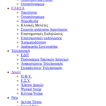
Οργανόγραμμα
ΕΛΚΕΑ
Ταυτότητα
Οργανόγραμμα
Νομοθεσία
Κλινικές Μελέτες
Στοιχείο ανάληψης διαχείρισης
Επιστημονικές Εκδηλώσεις
Επιστημονικές εκδηλώσεις
Χρηματοδότηση
Διαδικασία Συνεργασίας
Τηλεϊατρική
ΕΔΙΤ
Πρόγραμμα Τακτικών Ιατρείων
Ανακοινώσεις Τηλεϊατρικής
Εκπαιδεύσεις Τηλεϊατρικής
Δομές
Π.Φ.Υ.
Ε.Σ.Υ.
Χάρτης Δομών
Ψυχική Υγεία
Κέντρα Υγείας
Νέα
Δελτία Τύπου