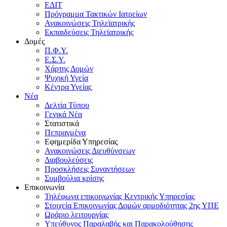
ΕΔΙΤ
Πρόγραμμα Τακτικών Ιατρείων
Ανακοινώσεις Τηλεϊατρικής
Εκπαιδεύσεις Τηλεϊατρικής
Δομές
Π.Φ.Υ.
Ε.Σ.Υ.
Χάρτης Δομών
Ψυχική Υγεία
Κέντρα Υγείας
Νέα
Δελτία Τύπου
Γενικά Νέα
Στατιστικά
Πεπραγμένα
Εφημερίδα Υπηρεσίας
Ανακοινώσεις Διευθύνσεων
Διαβουλεύσεις
Προσκλήσεις Συναντήσεων
Συμβούλια κρίσης
Επικοινωνία
Τηλέφωνα επικοινωνίας Κεντρικής Υπηρεσίας
Στοιχεία Επικοινωνίας Δομών αρμοδιότητας 2ης ΥΠΕ
Ωράριο λειτουργίας
Υπεύθυνος Παραλαβής και Παρακολούθησης