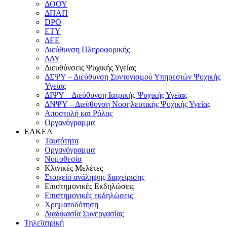
ΔΟΟΥ
ΔΠΑΠ
DPO
ΕΤΥ
ΔΕΕ
Διεύθυνση Πληροφορικής
ΔΔΥ
Διευθύνσεις Ψυχικής Υγείας
ΔΣΨΥ – Διεύθυνση Συντονισμού Υπηρεσιών Ψυχικής
Υγείας
ΔΙΨΥ – Διεύθυνση Ιατρικής Ψυχικής Υγείας
ΔΝΨΥ – Διεύθυνση Νοσηλευτικής Ψυχικής Υγείας
Αποστολή και Ρόλος
Οργανόγραμμα
ΕΛΚΕΑ
Ταυτότητα
Οργανόγραμμα
Νομοθεσία
Κλινικές Μελέτες
Στοιχείο ανάληψης διαχείρισης
Επιστημονικές Εκδηλώσεις
Επιστημονικές εκδηλώσεις
Χρηματοδότηση
Διαδικασία Συνεργασίας
Τηλεϊατρική