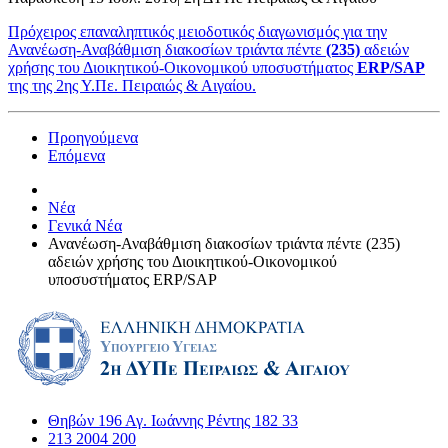
Πρόχειρος επαναληπτικός μειοδοτικός διαγωνισμός για την
Ανανέωση-Αναβάθμιση διακοσίων τριάντα πέντε
(235)
αδειών
χρήσης του Διοικητικού-Οικονομικού υποσυστήματος
ERP/SAP
της της 2ης Υ.Πε. Πειραιώς & Αιγαίου.
Προηγούμενα
Επόμενα
Νέα
Γενικά Νέα
Ανανέωση-Αναβάθμιση διακοσίων τριάντα πέντε (235)
αδειών χρήσης του Διοικητικού-Οικονομικού
υποσυστήματος ERP/SAP
Θηβών 196 Αγ. Ιωάννης Ρέντης 182 33
213 2004 200