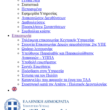
Γενικά Νέα
Στατιστικά
Πεπραγμένα
Εφημερίδα Υπηρεσίας
Ανακοινώσεις Διευθύνσεων
Διαβουλεύσεις
Προσκλήσεις Συναντήσεων
Συμβούλια κρίσης
Επικοινωνία
Τηλέφωνα επικοινωνίας Κεντρικής Υπηρεσίας
Στοιχεία Επικοινωνίας Δομών αρμοδιότητας 2ης ΥΠΕ
Ωράριο λειτουργίας
Υπεύθυνος Παραλαβής και Παρακολούθησης
Αναφορών – ΥΠΠΑ
Υποβολή ερωτήματος
Συχνές Ερωτήσεις
Πρόσβαση στην Υπηρεσία
Έντυπα για τον Πολίτη
Καταγγελίες που αφορούν τα έργα του ΤΑΑ
Στρατηγική κατά της Απάτης / Πολιτικής Δεοντολογίας