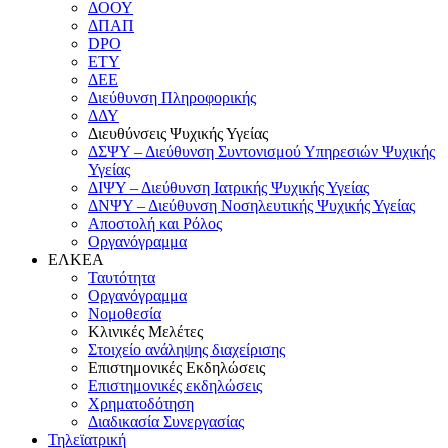
ΔΟΟΥ
ΔΠΑΠ
DPO
ΕΤΥ
ΔΕΕ
Διεύθυνση Πληροφορικής
ΔΔΥ
Διευθύνσεις Ψυχικής Υγείας
ΔΣΨΥ – Διεύθυνση Συντονισμού Υπηρεσιών Ψυχικής
Υγείας
ΔΙΨΥ – Διεύθυνση Ιατρικής Ψυχικής Υγείας
ΔΝΨΥ – Διεύθυνση Νοσηλευτικής Ψυχικής Υγείας
Αποστολή και Ρόλος
Οργανόγραμμα
ΕΛΚΕΑ
Ταυτότητα
Οργανόγραμμα
Νομοθεσία
Κλινικές Μελέτες
Στοιχείο ανάληψης διαχείρισης
Επιστημονικές Εκδηλώσεις
Επιστημονικές εκδηλώσεις
Χρηματοδότηση
Διαδικασία Συνεργασίας
Τηλεϊατρική