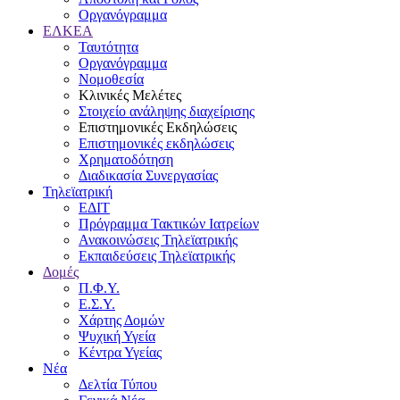
Οργανόγραμμα
ΕΛΚΕΑ
Ταυτότητα
Οργανόγραμμα
Νομοθεσία
Κλινικές Μελέτες
Στοιχείο ανάληψης διαχείρισης
Επιστημονικές Εκδηλώσεις
Επιστημονικές εκδηλώσεις
Χρηματοδότηση
Διαδικασία Συνεργασίας
Τηλεϊατρική
ΕΔΙΤ
Πρόγραμμα Τακτικών Ιατρείων
Ανακοινώσεις Τηλεϊατρικής
Εκπαιδεύσεις Τηλεϊατρικής
Δομές
Π.Φ.Υ.
Ε.Σ.Υ.
Χάρτης Δομών
Ψυχική Υγεία
Κέντρα Υγείας
Νέα
Δελτία Τύπου