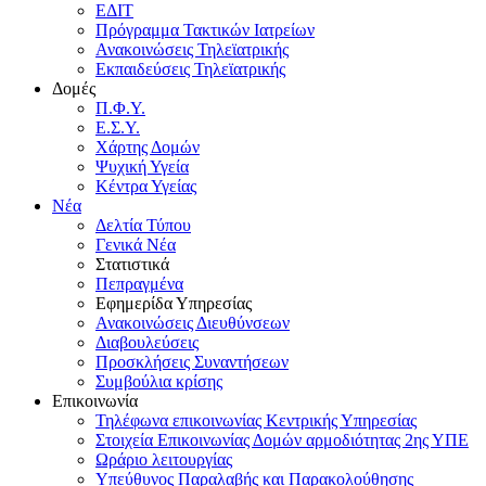
ΕΔΙΤ
Πρόγραμμα Τακτικών Ιατρείων
Ανακοινώσεις Τηλεϊατρικής
Εκπαιδεύσεις Τηλεϊατρικής
Δομές
Π.Φ.Υ.
Ε.Σ.Υ.
Χάρτης Δομών
Ψυχική Υγεία
Κέντρα Υγείας
Νέα
Δελτία Τύπου
Γενικά Νέα
Στατιστικά
Πεπραγμένα
Εφημερίδα Υπηρεσίας
Ανακοινώσεις Διευθύνσεων
Διαβουλεύσεις
Προσκλήσεις Συναντήσεων
Συμβούλια κρίσης
Επικοινωνία
Τηλέφωνα επικοινωνίας Κεντρικής Υπηρεσίας
Στοιχεία Επικοινωνίας Δομών αρμοδιότητας 2ης ΥΠΕ
Ωράριο λειτουργίας
Υπεύθυνος Παραλαβής και Παρακολούθησης