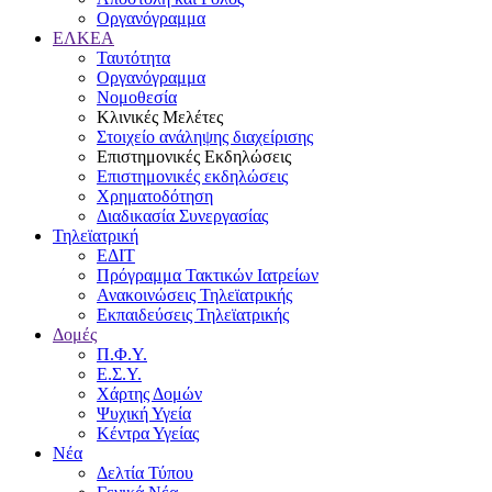
Οργανόγραμμα
ΕΛΚΕΑ
Ταυτότητα
Οργανόγραμμα
Νομοθεσία
Κλινικές Μελέτες
Στοιχείο ανάληψης διαχείρισης
Επιστημονικές Εκδηλώσεις
Επιστημονικές εκδηλώσεις
Χρηματοδότηση
Διαδικασία Συνεργασίας
Τηλεϊατρική
ΕΔΙΤ
Πρόγραμμα Τακτικών Ιατρείων
Ανακοινώσεις Τηλεϊατρικής
Εκπαιδεύσεις Τηλεϊατρικής
Δομές
Π.Φ.Υ.
Ε.Σ.Υ.
Χάρτης Δομών
Ψυχική Υγεία
Κέντρα Υγείας
Νέα
Δελτία Τύπου