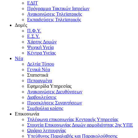
ΕΔΙΤ
Πρόγραμμα Τακτικών Ιατρείων
Ανακοινώσεις Τηλεϊατρικής
Εκπαιδεύσεις Τηλεϊατρικής
Δομές
Π.Φ.Υ.
Ε.Σ.Υ.
Χάρτης Δομών
Ψυχική Υγεία
Κέντρα Υγείας
Νέα
Δελτία Τύπου
Γενικά Νέα
Στατιστικά
Πεπραγμένα
Εφημερίδα Υπηρεσίας
Ανακοινώσεις Διευθύνσεων
Διαβουλεύσεις
Προσκλήσεις Συναντήσεων
Συμβούλια κρίσης
Επικοινωνία
Τηλέφωνα επικοινωνίας Κεντρικής Υπηρεσίας
Στοιχεία Επικοινωνίας Δομών αρμοδιότητας 2ης ΥΠΕ
Ωράριο λειτουργίας
Υπεύθυνος Παραλαβής και Παρακολούθησης