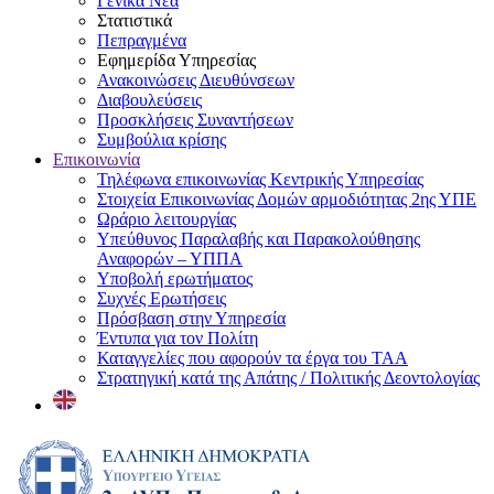
Γενικά Νέα
Στατιστικά
Πεπραγμένα
Εφημερίδα Υπηρεσίας
Ανακοινώσεις Διευθύνσεων
Διαβουλεύσεις
Προσκλήσεις Συναντήσεων
Συμβούλια κρίσης
Επικοινωνία
Τηλέφωνα επικοινωνίας Κεντρικής Υπηρεσίας
Στοιχεία Επικοινωνίας Δομών αρμοδιότητας 2ης ΥΠΕ
Ωράριο λειτουργίας
Υπεύθυνος Παραλαβής και Παρακολούθησης
Αναφορών – ΥΠΠΑ
Υποβολή ερωτήματος
Συχνές Ερωτήσεις
Πρόσβαση στην Υπηρεσία
Έντυπα για τον Πολίτη
Καταγγελίες που αφορούν τα έργα του ΤΑΑ
Στρατηγική κατά της Απάτης / Πολιτικής Δεοντολογίας