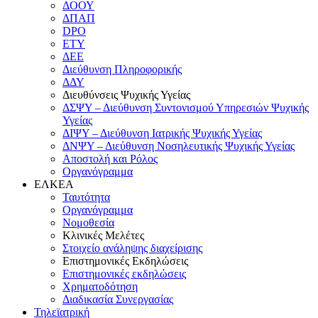
ΔΟΟΥ
ΔΠΑΠ
DPO
ΕΤΥ
ΔΕΕ
Διεύθυνση Πληροφορικής
ΔΔΥ
Διευθύνσεις Ψυχικής Υγείας
ΔΣΨΥ – Διεύθυνση Συντονισμού Υπηρεσιών Ψυχικής
Υγείας
ΔΙΨΥ – Διεύθυνση Ιατρικής Ψυχικής Υγείας
ΔΝΨΥ – Διεύθυνση Νοσηλευτικής Ψυχικής Υγείας
Αποστολή και Ρόλος
Οργανόγραμμα
ΕΛΚΕΑ
Ταυτότητα
Οργανόγραμμα
Νομοθεσία
Κλινικές Μελέτες
Στοιχείο ανάληψης διαχείρισης
Επιστημονικές Εκδηλώσεις
Επιστημονικές εκδηλώσεις
Χρηματοδότηση
Διαδικασία Συνεργασίας
Τηλεϊατρική