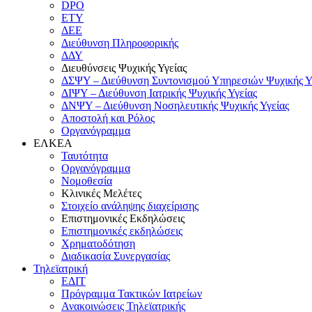
DPO
ΕΤΥ
ΔΕΕ
Διεύθυνση Πληροφορικής
ΔΔΥ
Διευθύνσεις Ψυχικής Υγείας
ΔΣΨΥ – Διεύθυνση Συντονισμού Υπηρεσιών Ψυχικής Υ
ΔΙΨΥ – Διεύθυνση Ιατρικής Ψυχικής Υγείας
ΔΝΨΥ – Διεύθυνση Νοσηλευτικής Ψυχικής Υγείας
Αποστολή και Ρόλος
Οργανόγραμμα
ΕΛΚΕΑ
Ταυτότητα
Οργανόγραμμα
Νομοθεσία
Κλινικές Μελέτες
Στοιχείο ανάληψης διαχείρισης
Επιστημονικές Εκδηλώσεις
Επιστημονικές εκδηλώσεις
Χρηματοδότηση
Διαδικασία Συνεργασίας
Τηλεϊατρική
ΕΔΙΤ
Πρόγραμμα Τακτικών Ιατρείων
Ανακοινώσεις Τηλεϊατρικής