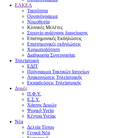
ΕΛΚΕΑ
Ταυτότητα
Οργανόγραμμα
Νομοθεσία
Κλινικές Μελέτες
Στοιχείο ανάληψης διαχείρισης
Επιστημονικές Εκδηλώσεις
Επιστημονικές εκδηλώσεις
Χρηματοδότηση
Διαδικασία Συνεργασίας
Τηλεϊατρική
ΕΔΙΤ
Πρόγραμμα Τακτικών Ιατρείων
Ανακοινώσεις Τηλεϊατρικής
Εκπαιδεύσεις Τηλεϊατρικής
Δομές
Π.Φ.Υ.
Ε.Σ.Υ.
Χάρτης Δομών
Ψυχική Υγεία
Κέντρα Υγείας
Νέα
Δελτία Τύπου
Γενικά Νέα