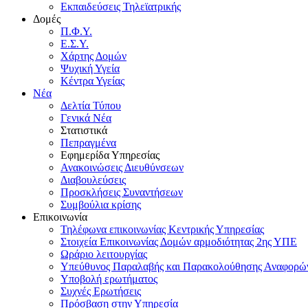
Εκπαιδεύσεις Τηλεϊατρικής
Δομές
Π.Φ.Υ.
Ε.Σ.Υ.
Χάρτης Δομών
Ψυχική Υγεία
Κέντρα Υγείας
Νέα
Δελτία Τύπου
Γενικά Νέα
Στατιστικά
Πεπραγμένα
Εφημερίδα Υπηρεσίας
Ανακοινώσεις Διευθύνσεων
Διαβουλεύσεις
Προσκλήσεις Συναντήσεων
Συμβούλια κρίσης
Επικοινωνία
Τηλέφωνα επικοινωνίας Κεντρικής Υπηρεσίας
Στοιχεία Επικοινωνίας Δομών αρμοδιότητας 2ης ΥΠΕ
Ωράριο λειτουργίας
Υπεύθυνος Παραλαβής και Παρακολούθησης Αναφορ
Υποβολή ερωτήματος
Συχνές Ερωτήσεις
Πρόσβαση στην Υπηρεσία