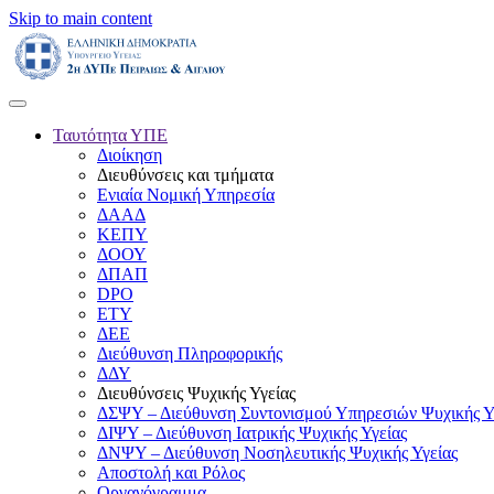
Skip to main content
Ταυτότητα ΥΠΕ
Διοίκηση
Διευθύνσεις και τμήματα
Ενιαία Νομική Υπηρεσία
ΔΑΑΔ
ΚΕΠΥ
ΔΟΟΥ
ΔΠΑΠ
DPO
ΕΤΥ
ΔΕΕ
Διεύθυνση Πληροφορικής
ΔΔΥ
Διευθύνσεις Ψυχικής Υγείας
ΔΣΨΥ – Διεύθυνση Συντονισμού Υπηρεσιών Ψυχικής Υ
ΔΙΨΥ – Διεύθυνση Ιατρικής Ψυχικής Υγείας
ΔΝΨΥ – Διεύθυνση Νοσηλευτικής Ψυχικής Υγείας
Αποστολή και Ρόλος
Οργανόγραμμα