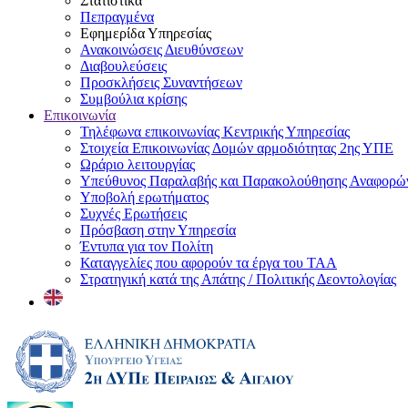
Στατιστικά
Πεπραγμένα
Εφημερίδα Υπηρεσίας
Ανακοινώσεις Διευθύνσεων
Διαβουλεύσεις
Προσκλήσεις Συναντήσεων
Συμβούλια κρίσης
Επικοινωνία
Τηλέφωνα επικοινωνίας Κεντρικής Υπηρεσίας
Στοιχεία Επικοινωνίας Δομών αρμοδιότητας 2ης ΥΠΕ
Ωράριο λειτουργίας
Υπεύθυνος Παραλαβής και Παρακολούθησης Αναφορ
Υποβολή ερωτήματος
Συχνές Ερωτήσεις
Πρόσβαση στην Υπηρεσία
Έντυπα για τον Πολίτη
Καταγγελίες που αφορούν τα έργα του ΤΑΑ
Στρατηγική κατά της Απάτης / Πολιτικής Δεοντολογίας