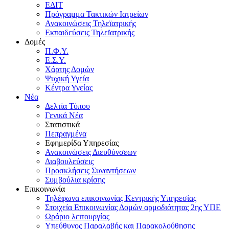
ΕΔΙΤ
Πρόγραμμα Τακτικών Ιατρείων
Ανακοινώσεις Τηλεϊατρικής
Εκπαιδεύσεις Τηλεϊατρικής
Δομές
Π.Φ.Υ.
Ε.Σ.Υ.
Χάρτης Δομών
Ψυχική Υγεία
Κέντρα Υγείας
Νέα
Δελτία Τύπου
Γενικά Νέα
Στατιστικά
Πεπραγμένα
Εφημερίδα Υπηρεσίας
Ανακοινώσεις Διευθύνσεων
Διαβουλεύσεις
Προσκλήσεις Συναντήσεων
Συμβούλια κρίσης
Επικοινωνία
Τηλέφωνα επικοινωνίας Κεντρικής Υπηρεσίας
Στοιχεία Επικοινωνίας Δομών αρμοδιότητας 2ης ΥΠΕ
Ωράριο λειτουργίας
Υπεύθυνος Παραλαβής και Παρακολούθησης