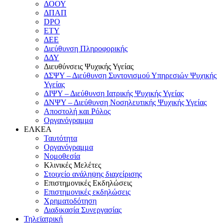
ΔΟΟΥ
ΔΠΑΠ
DPO
ΕΤΥ
ΔΕΕ
Διεύθυνση Πληροφορικής
ΔΔΥ
Διευθύνσεις Ψυχικής Υγείας
ΔΣΨΥ – Διεύθυνση Συντονισμού Υπηρεσιών Ψυχικής
Υγείας
ΔΙΨΥ – Διεύθυνση Ιατρικής Ψυχικής Υγείας
ΔΝΨΥ – Διεύθυνση Νοσηλευτικής Ψυχικής Υγείας
Αποστολή και Ρόλος
Οργανόγραμμα
ΕΛΚΕΑ
Ταυτότητα
Οργανόγραμμα
Νομοθεσία
Κλινικές Μελέτες
Στοιχείο ανάληψης διαχείρισης
Επιστημονικές Εκδηλώσεις
Επιστημονικές εκδηλώσεις
Χρηματοδότηση
Διαδικασία Συνεργασίας
Τηλεϊατρική