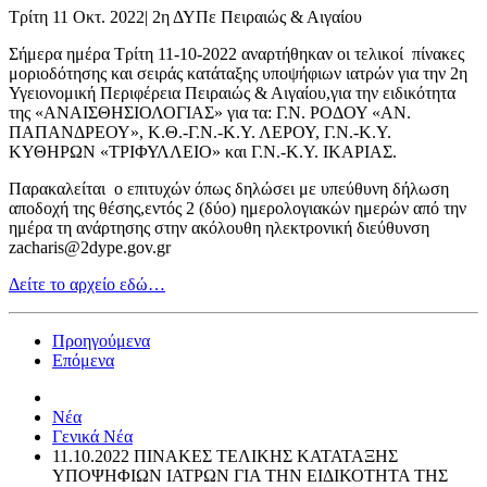
Τρίτη 11 Οκτ. 2022
|
2η ΔΥΠε Πειραιώς & Αιγαίου
Σήμερα ημέρα Τρίτη 11-10-2022 αναρτήθηκαν οι τελικοί πίνακες
μοριοδότησης και σειράς κατάταξης υποψήφιων ιατρών για την 2η
Υγειονομική Περιφέρεια Πειραιώς & Αιγαίου,για την ειδικότητα
της «ΑΝΑΙΣΘΗΣΙΟΛΟΓΙΑΣ» για τα: Γ.Ν. ΡΟΔΟΥ «ΑΝ.
ΠΑΠΑΝΔΡΕΟΥ», Κ.Θ.-Γ.Ν.-Κ.Υ. ΛΕΡΟΥ, Γ.Ν.-Κ.Υ.
ΚΥΘΗΡΩΝ «ΤΡΙΦΥΛΛΕΙΟ» και Γ.Ν.-Κ.Υ. ΙΚΑΡΙΑΣ.
Παρακαλείται ο επιτυχών όπως δηλώσει με υπεύθυνη δήλωση
αποδοχή της θέσης,εντός 2 (δύο) ημερολογιακών ημερών από την
ημέρα τη ανάρτησης στην ακόλουθη ηλεκτρονική διεύθυνση
zacharis@2dype.gov.gr
Δείτε το αρχείο εδώ…
Προηγούμενα
Επόμενα
Νέα
Γενικά Νέα
11.10.2022 ΠΙΝΑΚΕΣ ΤΕΛΙΚΗΣ ΚΑΤΑΤΑΞΗΣ
ΥΠΟΨΗΦΙΩΝ ΙΑΤΡΩΝ ΓΙΑ ΤΗΝ ΕΙΔΙΚΟΤΗΤΑ ΤΗΣ