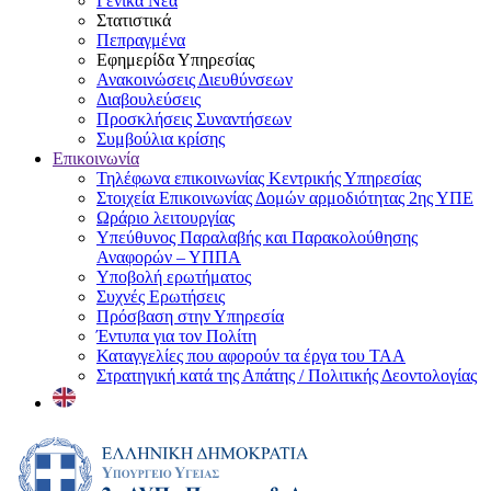
Γενικά Νέα
Στατιστικά
Πεπραγμένα
Εφημερίδα Υπηρεσίας
Ανακοινώσεις Διευθύνσεων
Διαβουλεύσεις
Προσκλήσεις Συναντήσεων
Συμβούλια κρίσης
Επικοινωνία
Τηλέφωνα επικοινωνίας Κεντρικής Υπηρεσίας
Στοιχεία Επικοινωνίας Δομών αρμοδιότητας 2ης ΥΠΕ
Ωράριο λειτουργίας
Υπεύθυνος Παραλαβής και Παρακολούθησης
Αναφορών – ΥΠΠΑ
Υποβολή ερωτήματος
Συχνές Ερωτήσεις
Πρόσβαση στην Υπηρεσία
Έντυπα για τον Πολίτη
Καταγγελίες που αφορούν τα έργα του ΤΑΑ
Στρατηγική κατά της Απάτης / Πολιτικής Δεοντολογίας