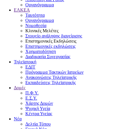
Οργανόγραμμα
ΕΛΚΕΑ
Ταυτότητα
Οργανόγραμμα
Νομοθεσία
Κλινικές Μελέτες
Στοιχείο ανάληψης διαχείρισης
Επιστημονικές Εκδηλώσεις
Επιστημονικές εκδηλώσεις
Χρηματοδότηση
Διαδικασία Συνεργασίας
Τηλεϊατρική
ΕΔΙΤ
Πρόγραμμα Τακτικών Ιατρείων
Ανακοινώσεις Τηλεϊατρικής
Εκπαιδεύσεις Τηλεϊατρικής
Δομές
Π.Φ.Υ.
Ε.Σ.Υ.
Χάρτης Δομών
Ψυχική Υγεία
Κέντρα Υγείας
Νέα
Δελτία Τύπου