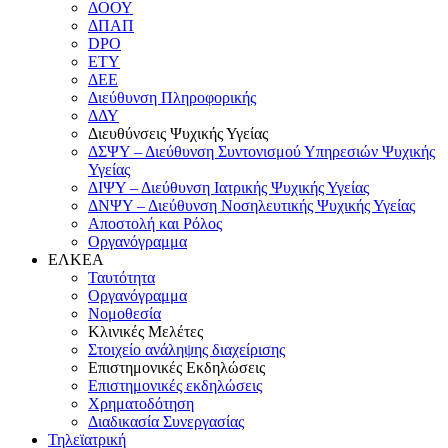
ΔΟΟΥ
ΔΠΑΠ
DPO
ΕΤΥ
ΔΕΕ
Διεύθυνση Πληροφορικής
ΔΔΥ
Διευθύνσεις Ψυχικής Υγείας
ΔΣΨΥ – Διεύθυνση Συντονισμού Υπηρεσιών Ψυχικής
Υγείας
ΔΙΨΥ – Διεύθυνση Ιατρικής Ψυχικής Υγείας
ΔΝΨΥ – Διεύθυνση Νοσηλευτικής Ψυχικής Υγείας
Αποστολή και Ρόλος
Οργανόγραμμα
ΕΛΚΕΑ
Ταυτότητα
Οργανόγραμμα
Νομοθεσία
Κλινικές Μελέτες
Στοιχείο ανάληψης διαχείρισης
Επιστημονικές Εκδηλώσεις
Επιστημονικές εκδηλώσεις
Χρηματοδότηση
Διαδικασία Συνεργασίας
Τηλεϊατρική