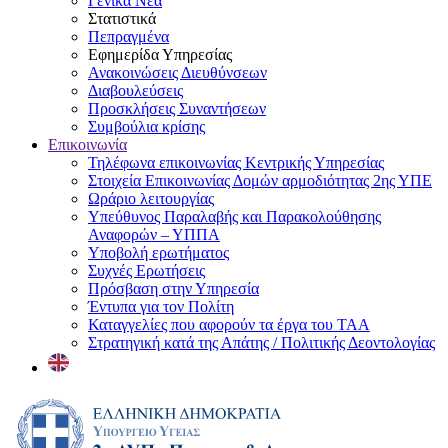
Γενικά Νέα
Στατιστικά
Πεπραγμένα
Εφημερίδα Υπηρεσίας
Ανακοινώσεις Διευθύνσεων
Διαβουλεύσεις
Προσκλήσεις Συναντήσεων
Συμβούλια κρίσης
Επικοινωνία
Τηλέφωνα επικοινωνίας Κεντρικής Υπηρεσίας
Στοιχεία Επικοινωνίας Δομών αρμοδιότητας 2ης ΥΠΕ
Ωράριο λειτουργίας
Υπεύθυνος Παραλαβής και Παρακολούθησης
Αναφορών – ΥΠΠΑ
Υποβολή ερωτήματος
Συχνές Ερωτήσεις
Πρόσβαση στην Υπηρεσία
Έντυπα για τον Πολίτη
Καταγγελίες που αφορούν τα έργα του ΤΑΑ
Στρατηγική κατά της Απάτης / Πολιτικής Δεοντολογίας