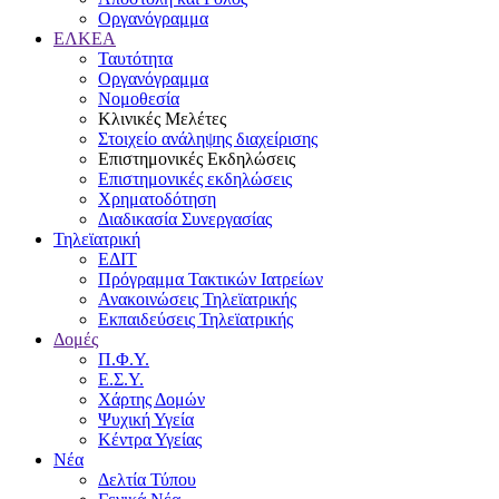
Οργανόγραμμα
ΕΛΚΕΑ
Ταυτότητα
Οργανόγραμμα
Νομοθεσία
Κλινικές Μελέτες
Στοιχείο ανάληψης διαχείρισης
Επιστημονικές Εκδηλώσεις
Επιστημονικές εκδηλώσεις
Χρηματοδότηση
Διαδικασία Συνεργασίας
Τηλεϊατρική
ΕΔΙΤ
Πρόγραμμα Τακτικών Ιατρείων
Ανακοινώσεις Τηλεϊατρικής
Εκπαιδεύσεις Τηλεϊατρικής
Δομές
Π.Φ.Υ.
Ε.Σ.Υ.
Χάρτης Δομών
Ψυχική Υγεία
Κέντρα Υγείας
Νέα
Δελτία Τύπου