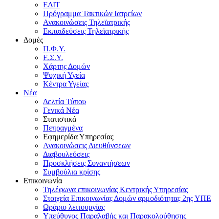
ΕΔΙΤ
Πρόγραμμα Τακτικών Ιατρείων
Ανακοινώσεις Τηλεϊατρικής
Εκπαιδεύσεις Τηλεϊατρικής
Δομές
Π.Φ.Υ.
Ε.Σ.Υ.
Χάρτης Δομών
Ψυχική Υγεία
Κέντρα Υγείας
Νέα
Δελτία Τύπου
Γενικά Νέα
Στατιστικά
Πεπραγμένα
Εφημερίδα Υπηρεσίας
Ανακοινώσεις Διευθύνσεων
Διαβουλεύσεις
Προσκλήσεις Συναντήσεων
Συμβούλια κρίσης
Επικοινωνία
Τηλέφωνα επικοινωνίας Κεντρικής Υπηρεσίας
Στοιχεία Επικοινωνίας Δομών αρμοδιότητας 2ης ΥΠΕ
Ωράριο λειτουργίας
Υπεύθυνος Παραλαβής και Παρακολούθησης