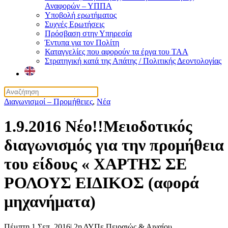
Αναφορών – ΥΠΠΑ
Υποβολή ερωτήματος
Συχνές Ερωτήσεις
Πρόσβαση στην Υπηρεσία
Έντυπα για τον Πολίτη
Καταγγελίες που αφορούν τα έργα του ΤΑΑ
Στρατηγική κατά της Απάτης / Πολιτικής Δεοντολογίας
Διαγωνισμοί – Προμήθειες
,
Νέα
1.9.2016 Νέο!!Μειοδοτικός
διαγωνισμός για την προμήθεια
του είδους « ΧΑΡΤΗΣ ΣΕ
ΡΟΛΟΥΣ ΕΙΔΙΚΟΣ (αφορά
μηχανήματα)
Πέμπτη 1 Σεπ. 2016
|
2η ΔΥΠε Πειραιώς & Αιγαίου