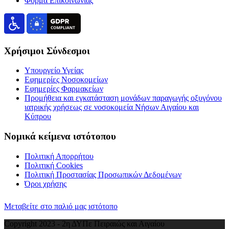
Φόρμα Επικοινωνίας
Χρήσιμοι Σύνδεσμοι
Υπουργείο Υγείας
Εφημερίες Νοσοκομείων
Εφημερίες Φαρμακείων
Προμήθεια και εγκατάσταση μονάδων παραγωγής οξυγόνου
ιατρικής χρήσεως σε νοσοκομεία Νήσων Αιγαίου και
Κύπρου
Νομικά κείμενα ιστότοπου
Πολιτική Απορρήτου
Πολιτική Cookies
Πολιτική Προστασίας Προσωπικών Δεδομένων
Όροι χρήσης
Μεταβείτε στο παλιό μας ιστότοπο
Copyright 2023 - 2η ΔΥΠε Πειραιώς και Αιγαίου